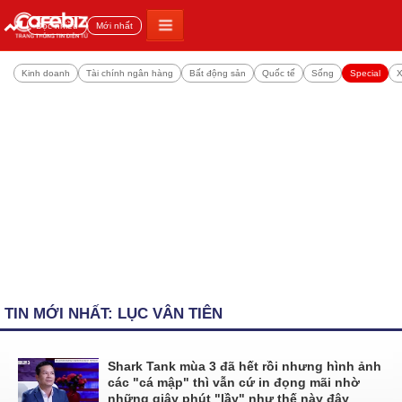
Đọc nhiều
Mới nhất
Kinh doanh
Tài chính ngân hàng
Bất động sản
Quốc tế
Sống
Special
X
TIN MỚI NHẤT: LỤC VÂN TIÊN
Shark Tank mùa 3 đã hết rồi nhưng hình ảnh
các "cá mập" thì vẫn cứ in đọng mãi nhờ
những giây phút "lầy" như thế này đây