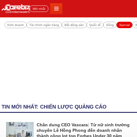
Đọc nhiều
Mới nhất
Kinh doanh
Tài chính ngân hàng
Bất động sản
Quốc tế
Sống
Special
X
TIN MỚI NHẤT: CHIẾN LƯỢC QUẢNG CÁO
Chân dung CEO Vascara: Từ nữ sinh trường
chuyên Lê Hồng Phong đến doanh nhân
thành công lọt top Forbes Under 30 năm