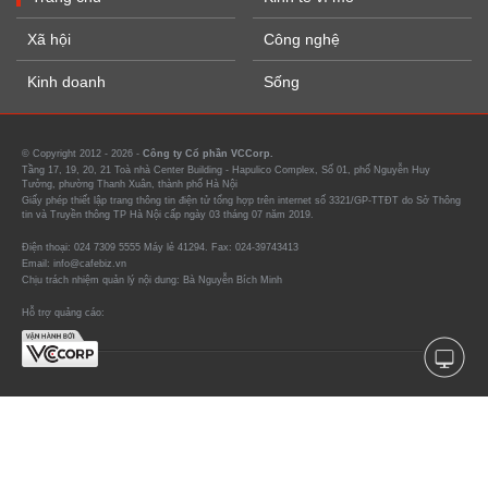
Xã hội
Công nghệ
Kinh doanh
Sống
© Copyright 2012 - 2026 -
Công ty Cổ phần VCCorp.
Tầng 17, 19, 20, 21 Toà nhà Center Building - Hapulico Complex, Số 01, phố Nguyễn Huy
Tưởng, phường Thanh Xuân, thành phố Hà Nội
Giấy phép thiết lập trang thông tin điện tử tổng hợp trên internet số 3321/GP-TTĐT do Sở Thông
tin và Truyền thông TP Hà Nội cấp ngày 03 tháng 07 năm 2019.
Điện thoại: 024 7309 5555 Máy lẻ 41294. Fax: 024-39743413
Email: info@cafebiz.vn
Chịu trách nhiệm quản lý nội dung: Bà Nguyễn Bích Minh
Hỗ trợ quảng cáo: