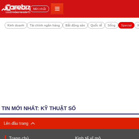
Đọc nhiều
Mới nhất
Kinh doanh
Tài chính ngân hàng
Bất động sản
Quốc tế
Sống
Special
X
TIN MỚI NHẤT: KỸ THUẬT SỐ
Lên đầu trang
Trang chủ
Kinh tế vĩ mô