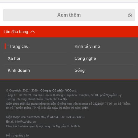
Xem thêm
Lên đầu trang
Trang chủ
Kinh tế vĩ mô
Xã hội
Công nghệ
Kinh doanh
Sống
© Copyright 2012 - 2026 -
Công ty Cổ phần VCCorp.
Tầng 17, 19, 20, 21 Toà nhà Center Building - Hapulico Complex, Số 01, phố Nguyễn Huy
Tưởng, phường Thanh Xuân, thành phố Hà Nội
Giấy phép thiết lập trang thông tin điện tử tổng hợp trên internet số 3321/GP-TTĐT do Sở Thông
tin và Truyền thông TP Hà Nội cấp ngày 03 tháng 07 năm 2019.
Điện thoại: 024 7309 5555 Máy lẻ 41294. Fax: 024-39743413
Email: info@cafebiz.vn
Chịu trách nhiệm quản lý nội dung: Bà Nguyễn Bích Minh
Hỗ trợ quảng cáo: