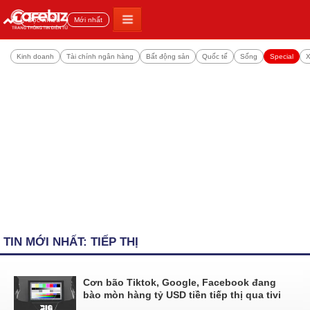
Đọc nhiều
Mới nhất
Kinh doanh
Tài chính ngân hàng
Bất động sản
Quốc tế
Sống
Special
X
TIN MỚI NHẤT: TIẾP THỊ
Cơn bão Tiktok, Google, Facebook đang
bào mòn hàng tỷ USD tiền tiếp thị qua tivi