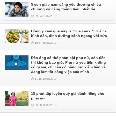
5 con giáp nam càng yêu thương chiều
chuộng vợ càng thăng tiến, phát tài
09:54 27/07/2019
Đông y xem quả này là "Vua canxi": Giá cả
bình dân, dinh dưỡng sánh ngang với sữa
19:37 15/05/2019
Đàn ông có thể phản bội phụ nữ, còn tiền
thì không bao giờ: Phụ nữ yêu tiền không
có gì sai, chỉ cần có năng lực kiếm tiền và
đang làm tốt công việc của mình
11:16 10/05/2019
15 phút tập luyện quý giá dành riêng cho
phái nữ
06:00 12/03/2019