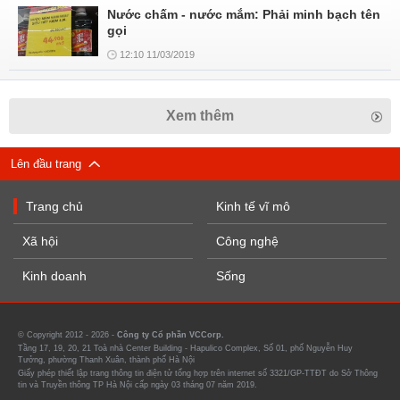
Nước chấm - nước mắm: Phải minh bạch tên
gọi
12:10 11/03/2019
Xem thêm
Lên đầu trang
Trang chủ
Kinh tế vĩ mô
Xã hội
Công nghệ
Kinh doanh
Sống
© Copyright 2012 - 2026 -
Công ty Cổ phần VCCorp.
Tầng 17, 19, 20, 21 Toà nhà Center Building - Hapulico Complex, Số 01, phố Nguyễn Huy
Tưởng, phường Thanh Xuân, thành phố Hà Nội
Giấy phép thiết lập trang thông tin điện tử tổng hợp trên internet số 3321/GP-TTĐT do Sở Thông
tin và Truyền thông TP Hà Nội cấp ngày 03 tháng 07 năm 2019.