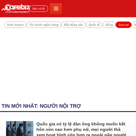
Đọc nhiều
Mới nhất
Kinh doanh
Tài chính ngân hàng
Bất động sản
Quốc tế
Sống
Special
X
TIN MỚI NHẤT: NGƯỜI NỘI TRỢ
Quốc gia có tỷ lệ đàn ông không muốn kết
hôn còn cao hơn phụ nữ, mọi người thà
xem hoạt hình còn hơn ra ngoài gặp người