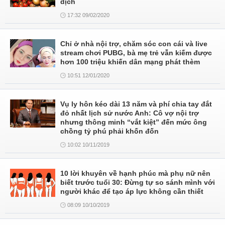
dịch
17:32 09/02/2020
Chỉ ở nhà nội trợ, chăm sóc con cái và live
stream chơi PUBG, bà mẹ trẻ vẫn kiếm được
hơn 100 triệu khiến dân mạng phát thèm
10:51 12/01/2020
Vụ ly hôn kéo dài 13 năm và phí chia tay đắt
đỏ nhất lịch sử nước Anh: Cô vợ nội trợ
nhưng thông minh “vắt kiệt” đến mức ông
chồng tỷ phú phải khốn đốn
10:02 10/11/2019
10 lời khuyên về hạnh phúc mà phụ nữ nên
biết trước tuổi 30: Đừng tự so sánh mình với
người khác để tạo áp lực không cần thiết
08:09 10/10/2019