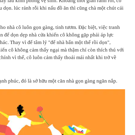
 tay lau kính phòng vệ sinh. Khoảng thời gian rảnh rỗi, cô
u dọn. lúc rảnh rỗi khi nấu đồ ăn thì cũng chà một chút cái
o nhà cô luôn gọn gàng, tinh tươm. Đặc biệt, việc tranh
n để dọn dẹp nhà cửa khiến cô không gặp phải áp lực
hác. Thay vì để tâm lý "để nhà bẩn một thể rồi dọn",
ến cô không cảm thấy ngại mà thậm chí còn thích thú với
hính vì thế, cô luôn cảm thấy thoải mái nhất khi trở về
nh phúc, đó là sở hữu một căn nhà gọn gàng ngăn nắp.