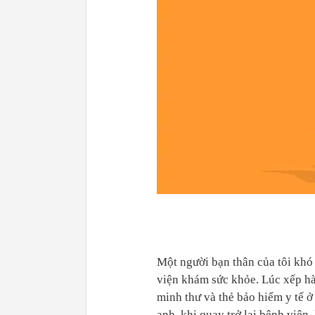
Một người bạn thân của tôi kh
viện khám sức khỏe. Lúc xếp h
minh thư và thẻ bảo hiểm y tế 
anh, khi quay trở lại bệnh việ