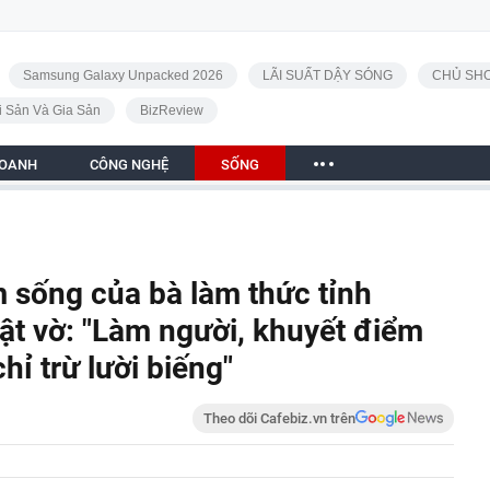
Samsung Galaxy Unpacked 2026
LÃI SUẤT DẬY SÓNG
CHỦ SHO
i Sản Và Gia Sản
BizReview
DOANH
CÔNG NGHỆ
SỐNG
m sống của bà làm thức tỉnh
t vờ: "Làm người, khuyết điểm
hỉ trừ lười biếng"
Theo dõi Cafebiz.vn trên