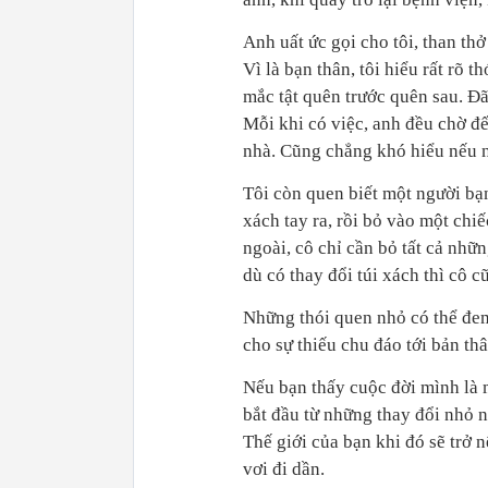
Anh uất ức gọi cho tôi, than th
Vì là bạn thân, tôi hiểu rất rõ
mắc tật quên trước quên sau. Đ
Mỗi khi có việc, anh đều chờ đế
nhà. Cũng chẳng khó hiểu nếu n
Tôi còn quen biết một người bạn
xách tay ra, rồi bỏ vào một chiế
ngoài, cô chỉ cần bỏ tất cả nhữ
dù có thay đổi túi xách thì cô c
Những thói quen nhỏ có thể đem
cho sự thiếu chu đáo tới bản thâ
Nếu bạn thấy cuộc đời mình là 
bắt đầu từ những thay đổi nhỏ 
Thế giới của bạn khi đó sẽ trở 
vơi đi dần.