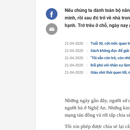
Nếu chúng ta dành toàn bộ năn
mình, rồi sau đó trở về nhà tron
hạnh. Trớ trêu ở chỗ, ngày nay 
Tuổi 30, cột mốc quan trọng nhất đời người, 
21-04-2020
Sách không đọc để giải trí, không
21-04-2020
"Tôi vẫn còn trẻ, còn nhiều thời g
21-04-2020
Đối phó với nhân sự làm ít nhưng đòi quyền 
21-04-2020
Giàu nhờ thói quen tốt, nghèo
21-04-2020
Những ngày gần đây, người sử 
người bà ở Nghệ An. Những kinh
mạng tán đồng và tới tấp chia sẻ
Tôi xin phép được chia sẻ lại c