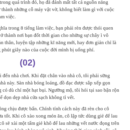
trong quá trình đó, họ đã đánh mất tất cả nguồn năng
ở thành những cỗ máy vật vờ, không biết làm gì với cuộc
àm việc.
ĩa trong 8 tiếng làm việc, bạn phải rèn được thói quen
ở thành nơi bạn đốt thời gian cho những sự chây ì vô
n thân, luyện tập những kĩ năng mới, hay đơn giản chỉ là
 phút giây nào của cuộc đời mình bị uổng phí.
(02)
 đến nhà chơi. Khi đặt chân vào nhà cô, tôi phải sững
 nhà này. Sàn nhà bóng loáng, đồ đạc được sắp xếp gọn
có dù chỉ một hạt bụi. Ngưỡng mộ, tôi hỏi tại sao bận rộn
ể dọn dẹp nhà cửa sạch không tì vết.
ông chịu được bẩn. Chính tính cách này đã rèn cho cô
 tốt. Khi cô xào xong món ăn, cô lập tức dùng giẻ để lau
 cô sẽ xài một tấm giẻ khô để lau những vết nước đọng trên