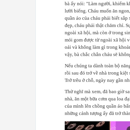
bà ấy nói: "Làm người, khiếm k
lười biếng. Cháu muốn ăn ngon,
quần áo của cháu phải biết sắp
đẹp, cháu phải thật chăm chỉ. S
ngoài xã hội, mà còn ở trong s
mỏi gom được từ ngoài xã hội về
oải và không làm gì trong khoản
vậy, bà chắc chắn cháu sẽ khôn
Nếu chúng ta dành toàn bộ năng
rồi sau đó trở về nhà trong kiệt
Trớ trêu ở chỗ, ngày nay gần nh
Thử nghĩ mà xem, đã bao giờ sa
nhà, ăn một bữa cơm qua loa đại
của mình lên chồng quần áo bẩn
những cảnh tượng ấy đã trở thàn