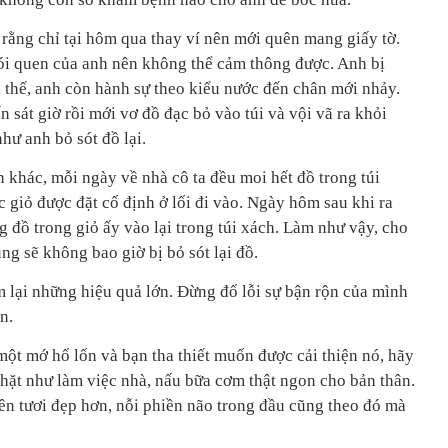
ở rằng chỉ tại hôm qua thay ví nên mới quên mang giấy tờ.
 thói quen của anh nên không thể cảm thông được. Anh bị
ã thế, anh còn hành sự theo kiểu nước đến chân mới nhảy.
n sát giờ rồi mới vơ đồ đạc bỏ vào túi và vội vã ra khỏi
hư anh bỏ sót đồ lại.
 khác, mỗi ngày về nhà cô ta đều moi hết đồ trong túi
c giỏ được đặt cố định ở lối đi vào. Ngày hôm sau khi ra
ng đồ trong giỏ ấy vào lại trong túi xách. Làm như vậy, cho
ũng sẽ không bao giờ bị bỏ sót lại đồ.
 lại những hiệu quả lớn. Đừng đổ lỗi sự bận rộn của mình
n.
một mớ hổ lốn và bạn tha thiết muốn được cải thiện nó, hãy
nhặt như làm việc nhà, nấu bữa cơm thật ngon cho bản thân.
nên tươi đẹp hơn, nỗi phiền não trong đầu cũng theo đó mà