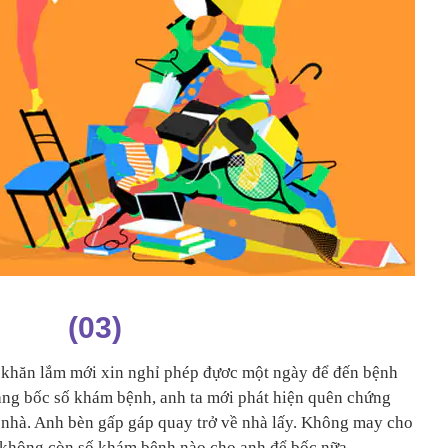
(03)
ó khăn lắm mới xin nghỉ phép đựơc một ngày để đến bệnh
àng bốc số khám bệnh, anh ta mới phát hiện quên chứng
ở nhà. Anh bèn gấp gáp quay trở về nhà lấy. Không may cho
n, không còn số khám bệnh nào cho anh để bốc nữa.