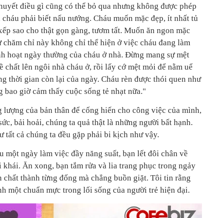
huyết điều gì cũng có thể bỏ qua nhưng không được phép
 cháu phải biết nấu nướng. Cháu muốn mặc đẹp, ít nhất tủ
 xếp sao cho thật gọn gàng, tươm tất. Muốn ăn ngon mặc
ự chăm chỉ này không chỉ thể hiện ở việc cháu đang làm
inh hoạt ngày thường của cháu ở nhà. Đừng mang sự mệt
 chất lên ngôi nhà cháu ở, rồi lấy cớ mệt mỏi để nằm uể
g thời gian còn lại của ngày. Cháu rèn được thói quen như
g bao giờ cảm thấy cuộc sống tẻ nhạt nữa."
 lượng của bản thân để cống hiến cho công việc của mình,
 sức, bải hoải, chúng ta quả thật là những người bất hạnh.
ư tất cả chúng ta đều gặp phải bi kịch như vậy.
u một ngày làm việc đầy năng suất, bạn lết đôi chân về
 khái. Ăn xong, bạn tắm rửa và lia trang phục trong ngảy
 chất thành từng đống mà chẳng buồn giặt. Tôi tin rằng
h một chuẩn mực trong lối sống của người trẻ hiện đại.