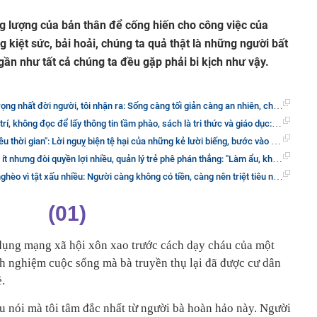
g lượng của bản thân để cống hiến cho công việc của
g kiệt sức, bải hoải, chúng ta quả thật là những người bất
gần như tất cả chúng ta đều gặp phải bi kịch như vậy.
tôi nhận ra: Sống càng tối giản càng an nhiên, cha mẹ cần chăm sóc, tình bạn đi vào 'chất', nên gạt đám cưới xa xỉ ra khỏi đầu
 đọc để lấy thông tin tầm phào, sách là tri thức và giáo dục: Nếu không muốn, TỐT NHẤT ĐỪNG ĐỌC
ian": Lời nguỵ biện tệ hại của những kẻ lười biếng, bước vào tuổi trung niên sẽ phải trả giá đắt
lợi nhiều, quản lý trẻ phê phán thẳng: "Làm ẩu, khôn lỏi, làm việc không minh bạch" và đưa ra giải pháp khiến ai cũng gật gù
 vì tật xấu nhiều: Người càng không có tiền, càng nên triệt tiêu nhanh 4 loại tật xấu
(01)
dụng mạng xã hội xôn xao trước cách dạy cháu của một
 nghiệm cuộc sống mà bà truyền thụ lại đã được cư dân
.
âu nói mà tôi tâm đắc nhất từ người bà hoàn hảo này. Người