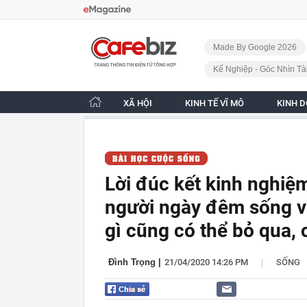
Bỏ qua điều hướng
CafeBiz - Trang chủ
Made By Google 2026
Kế Nghiệp - Góc Nhìn Tà
XÃ HỘI
KINH TẾ VĨ MÔ
KINH 
Lời đúc kết kinh nghiệ
người ngày đêm sống vậ
gì cũng có thể bỏ qua, c
|
Đình Trọng
|
21/04/2020 14:26 PM
SỐNG