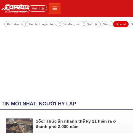
Đọc nhiều
Mới nhất
Kinh doanh
Tài chính ngân hàng
Bất động sản
Quốc tế
Sống
Special
X
TIN MỚI NHẤT: NGƯỜI HY LẠP
Sốc: Thức ăn nhanh thế kỷ 21 hiện ra ở
thành phố 2.000 năm