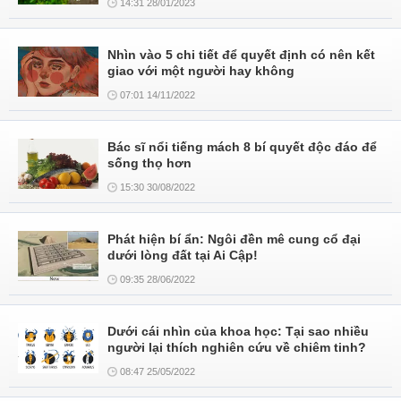
14:31 28/01/2023
Nhìn vào 5 chi tiết để quyết định có nên kết
giao với một người hay không
07:01 14/11/2022
Bác sĩ nổi tiếng mách 8 bí quyết độc đáo để
sống thọ hơn
15:30 30/08/2022
Phát hiện bí ẩn: Ngôi đền mê cung cổ đại
dưới lòng đất tại Ai Cập!
09:35 28/06/2022
Dưới cái nhìn của khoa học: Tại sao nhiều
người lại thích nghiên cứu về chiêm tinh?
08:47 25/05/2022