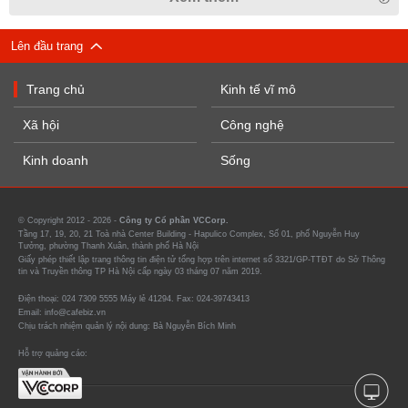
Lên đầu trang
Trang chủ
Kinh tế vĩ mô
Xã hội
Công nghệ
Kinh doanh
Sống
© Copyright 2012 - 2026 -
Công ty Cổ phần VCCorp.
Tầng 17, 19, 20, 21 Toà nhà Center Building - Hapulico Complex, Số 01, phố Nguyễn Huy
Tưởng, phường Thanh Xuân, thành phố Hà Nội
Giấy phép thiết lập trang thông tin điện tử tổng hợp trên internet số 3321/GP-TTĐT do Sở Thông
tin và Truyền thông TP Hà Nội cấp ngày 03 tháng 07 năm 2019.
Điện thoại: 024 7309 5555 Máy lẻ 41294. Fax: 024-39743413
Email: info@cafebiz.vn
Chịu trách nhiệm quản lý nội dung: Bà Nguyễn Bích Minh
Hỗ trợ quảng cáo: