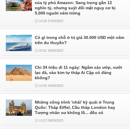
của tỷ phú Amazon: Sang trọng gần 12
nghìn tỷ, nhưng suýt đối mặt nguy cơ bị
5.000 người ném trứng
14:20 27/03/2023
Có gì trong chỗ ở trị giá 30.000 USD một năm
trên du thuyền?
15:01 19/03/2023
Chi 34 triệu đi 11 ngày: Ngắm xác ướp, cưỡi
lạc đà, vào kim tự tháp Ai Cập có đáng
không?
14:42 14/03/2023
Những công trình 'nhái' kỳ quái ở Trung
Quốc: Tháp Eiffel, Cầu tháp London hay
Tượng nhân sư khổng lồ... đều có
13:27 09/03/2023