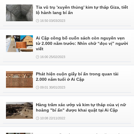
Tia vũ trụ 'xuyên thủng' kim tự tháp Giza, tiết
lộ hành lang bí ẩn
16:50 03/03/2023
Ai Cập công bố cuốn sách còn nguyên vẹn
từ 2.000 năm trước: Nhìn chữ “đọc vị” người
viết
16:00 25/02/2023
Phát hiện cuộn giấy bí ẩn trong quan tài
2.000 năm tuổi ở Ai Cập
09:01 30/01/2023
Hàng trăm xác ướp và kim tự tháp của vị nữ
hoàng "bí ẩn" được khai quật tại Ai Cập
10:08 22/11/2022