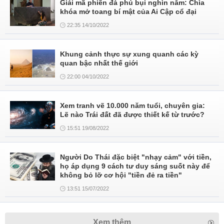
Giải mã phiến đá phủ bụi nghìn năm: Chìa
khóa mở toang bí mật của Ai Cập cổ đại
22:35 14/10/2022
Khung cảnh thực sự xung quanh các kỳ
quan bậc nhất thế giới
22:00 04/10/2022
Xem tranh vẽ 10.000 năm tuổi, chuyên gia:
Lẽ nào Trái đất đã được thiết kế từ trước?
15:51 19/08/2022
Người Do Thái đặc biệt "nhạy cảm" với tiền,
họ áp dụng 9 cách tư duy sáng suốt này để
không bỏ lỡ cơ hội "tiền đẻ ra tiền"
13:51 15/07/2022
Xem thêm