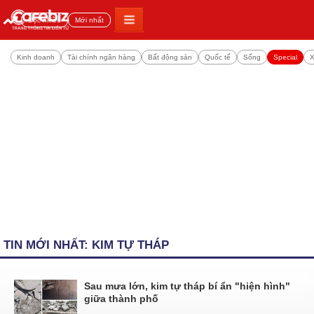
Đọc nhiều
Mới nhất
Kinh doanh
Tài chính ngân hàng
Bất động sản
Quốc tế
Sống
Special
X
TIN MỚI NHẤT: KIM TỰ THÁP
Sau mưa lớn, kim tự tháp bí ẩn "hiện hình"
giữa thành phố