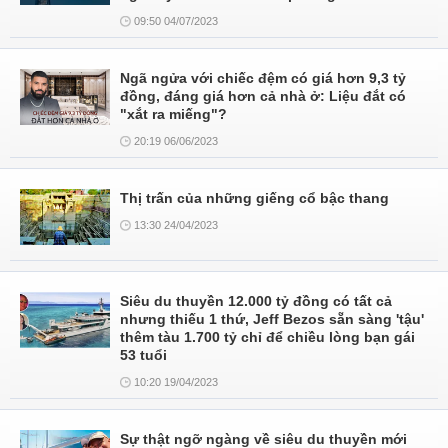
09:50 04/07/2023
Ngã ngửa với chiếc đệm có giá hơn 9,3 tỷ
đồng, đáng giá hơn cả nhà ở: Liệu đắt có
"xắt ra miếng"?
20:19 06/06/2023
Thị trấn của những giếng cổ bậc thang
13:30 24/04/2023
Siêu du thuyền 12.000 tỷ đồng có tất cả
nhưng thiếu 1 thứ, Jeff Bezos sẵn sàng 'tậu'
thêm tàu 1.700 tỷ chỉ để chiều lòng bạn gái
53 tuổi
10:20 19/04/2023
Sự thật ngỡ ngàng về siêu du thuyền mới