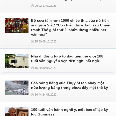
09:22 17/02/2023
Bộ sưu tầm hơn 1000 chiếc thìa của nữ tiến
sĩ người Việt: "Có chiếc được làm sau Chiến
tranh Thế giới thứ 2, chứa đựng nhiều nét
văn hoá"
15:30 08/12/2022
Nhà di động từ ô tô đầu tiên thế giới 108
tuổi vẫn nguyên vẹn tiện nghi bất ngờ
15:59 30/08/2022
Các sông băng của Thụy Sĩ tan chảy một
nửa lượng băng trong chưa đầy một thế kỷ
16:44 24/08/2022
100 tuổi vẫn hành nghề y, một bác sĩ lập kỷ
lục Guinness