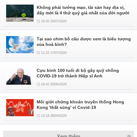
Không phải tướng mạo, tài sản hay địa vị,
đây mới là 4 thứ quý giá nhất của đời người
10:20 20/07/2020
Tại sao chim bồ câu được xem là biểu tượng
của hoà bình?
11:22 17/07/2020
Cựu binh 100 tuổi đi bộ gây quỹ chống
COVID-19 trở thành Hiệp sĩ Anh
16:42 20/05/2020
Môi giới chứng khoán truyền thống Hong
Kong 'thất sủng' vì Covid-19
14:18 28/04/2020
Xem thêm