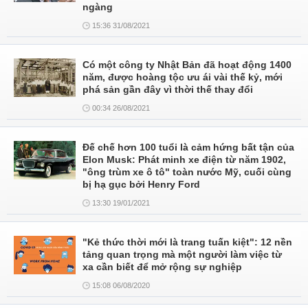
ngàng
15:36 31/08/2021
Có một công ty Nhật Bản đã hoạt động 1400
năm, được hoàng tộc ưu ái vài thế kỷ, mới
phá sản gần đây vì thời thế thay đổi
00:34 26/08/2021
Đế chế hơn 100 tuổi là cảm hứng bất tận của
Elon Musk: Phát minh xe điện từ năm 1902,
"ông trùm xe ô tô" toàn nước Mỹ, cuối cùng
bị hạ gục bởi Henry Ford
13:30 19/01/2021
"Kẻ thức thời mới là trang tuấn kiệt": 12 nền
tảng quan trọng mà một người làm việc từ
xa cần biết để mở rộng sự nghiệp
15:08 06/08/2020