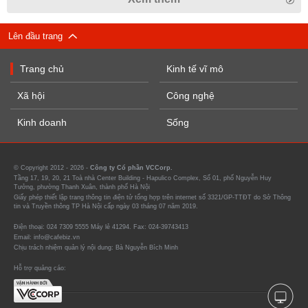
Lên đầu trang
Trang chủ
Kinh tế vĩ mô
Xã hội
Công nghệ
Kinh doanh
Sống
© Copyright 2012 - 2026 -
Công ty Cổ phần VCCorp.
Tầng 17, 19, 20, 21 Toà nhà Center Building - Hapulico Complex, Số 01, phố Nguyễn Huy
Tưởng, phường Thanh Xuân, thành phố Hà Nội
Giấy phép thiết lập trang thông tin điện tử tổng hợp trên internet số 3321/GP-TTĐT do Sở Thông
tin và Truyền thông TP Hà Nội cấp ngày 03 tháng 07 năm 2019.
Điện thoại: 024 7309 5555 Máy lẻ 41294. Fax: 024-39743413
Email: info@cafebiz.vn
Chịu trách nhiệm quản lý nội dung: Bà Nguyễn Bích Minh
Hỗ trợ quảng cáo: