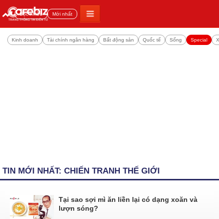
Đọc nhiều
Mới nhất
Kinh doanh
Tài chính ngân hàng
Bất động sản
Quốc tế
Sống
Special
X
TIN MỚI NHẤT: CHIẾN TRANH THẾ GIỚI
Tại sao sợi mì ăn liền lại có dạng xoăn và
lượn sóng?