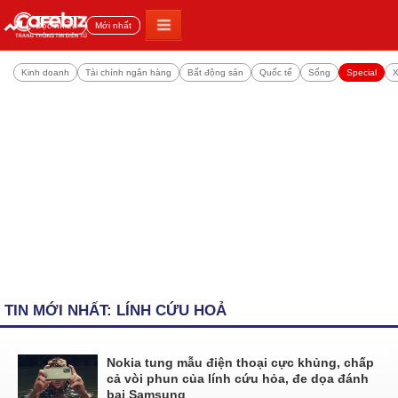
Đọc nhiều
Mới nhất
Kinh doanh
Tài chính ngân hàng
Bất động sản
Quốc tế
Sống
Special
X
TIN MỚI NHẤT: LÍNH CỨU HOẢ
Nokia tung mẫu điện thoại cực khủng, chấp
cả vòi phun của lính cứu hỏa, đe dọa đánh
bại Samsung