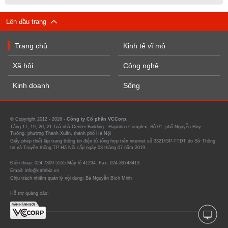
Lên đầu trang
Trang chủ
Kinh tế vĩ mô
Xã hội
Công nghệ
Kinh doanh
Sống
© Copyright 2012 - 2026 -
Công ty Cổ phần VCCorp.
Tầng 17, 19, 20, 21 Toà nhà Center Building - Hapulico Complex, Số 01, phố Nguyễn Huy
Tưởng, phường Thanh Xuân, thành phố Hà Nội
Giấy phép thiết lập trang thông tin điện tử tổng hợp trên internet số 3321/GP-TTĐT do Sở Thông
tin và Truyền thông TP Hà Nội cấp ngày 03 tháng 07 năm 2019.
Điện thoại: 024 7309 5555 Máy lẻ 41294. Fax: 024-39743413
Email: info@cafebiz.vn
Chịu trách nhiệm quản lý nội dung: Bà Nguyễn Bích Minh
Hỗ trợ quảng cáo: