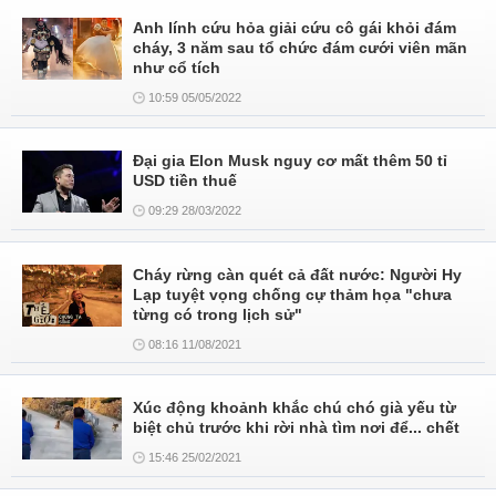
Anh lính cứu hỏa giải cứu cô gái khỏi đám
cháy, 3 năm sau tổ chức đám cưới viên mãn
như cổ tích
10:59 05/05/2022
Đại gia Elon Musk nguy cơ mất thêm 50 tỉ
USD tiền thuế
09:29 28/03/2022
Cháy rừng càn quét cả đất nước: Người Hy
Lạp tuyệt vọng chống cự thảm họa "chưa
từng có trong lịch sử"
08:16 11/08/2021
Xúc động khoảnh khắc chú chó già yếu từ
biệt chủ trước khi rời nhà tìm nơi để... chết
15:46 25/02/2021