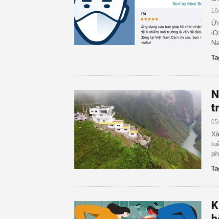
10
Ứn
iO
Na
Ta
N
t
05
Xâ
tu
ph
Ta
K
h