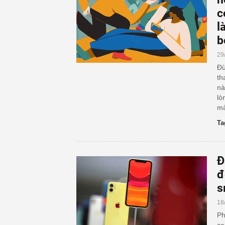
c
l
b
29
Đừ
th
nà
lò
mà
Ta
Đ
đ
s
18
Ph