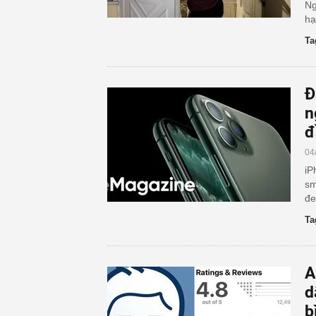
Ng
hạ
Ta
Đ
n
đ
04
iP
sm
đe
Ta
A
d
b