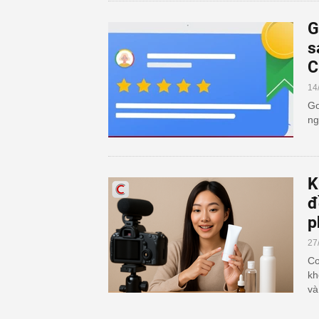
G
s
C
14
Go
ng
K
đ
p
27
Cơ
kh
và