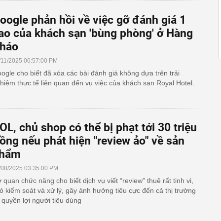
oogle phản hồi về việc gỡ đánh giá 1
ao của khách sạn 'bùng phòng' ở Hàng
háo
/11/2025 06:57:00 PM
ogle cho biết đã xóa các bài đánh giá không dựa trên trải
hiệm thực tế liên quan đến vụ việc của khách sạn Royal Hotel.
OL, chủ shop có thể bị phạt tới 30 triệu
ồng nếu phát hiện "review ảo" về sản
hẩm
/08/2025 03:35:00 PM
 quan chức năng cho biết dịch vụ viết “review” thuê rất tinh vi,
ó kiểm soát và xử lý, gây ảnh hưởng tiêu cực đến cả thị trường
 quyền lợi người tiêu dùng