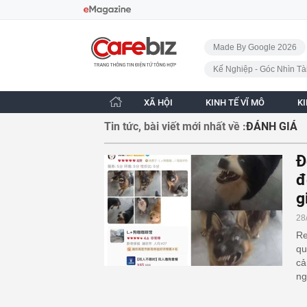
Bỏ qua điều hướng
CafeBiz - Trang chủ
Made By Google 2026
Kế Nghiệp - Góc Nhìn Tà
XÃ HỘI
KINH TẾ VĨ MÔ
K
Tin tức, bài viết mới nhất về :
ĐÁNH GIÁ
Đ
đ
g
28
Re
qu
cả
ng