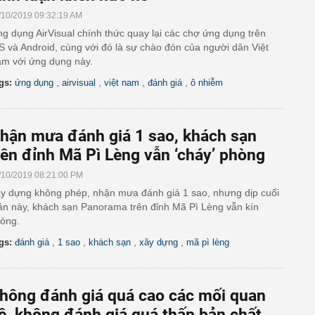
/10/2019 09:32:19 AM
g dụng AirVisual chính thức quay lại các chợ ứng dụng trên
S và Android, cùng với đó là sự chào đón của người dân Việt
m với ứng dụng này.
,
,
,
,
gs:
ứng dụng
airvisual
việt nam
đánh giá
ô nhiễm
hận mưa đánh giá 1 sao, khách sạn
rên đỉnh Mã Pì Lèng vẫn ‘cháy’ phòng
/10/2019 08:21:00 PM
y dựng không phép, nhận mưa đánh giá 1 sao, nhưng dịp cuối
ần này, khách sạn Panorama trên đỉnh Mã Pì Lèng vẫn kín
òng.
,
,
,
,
gs:
đánh giá
1 sao
khách sạn
xây dựng
mã pì lèng
hông đánh giá quá cao các mối quan
ệ, không đánh giá quá thấp bản chất