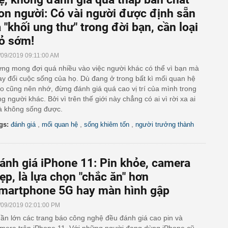
on người: Có vài người được định sẵn
à "khối ung thư" trong đời bạn, cần loại
ỏ sớm!
/09/2019 09:11:00 AM
ng mong đợi quá nhiều vào việc người khác có thể vì bạn mà
ay đổi cuộc sống của họ. Dù đang ở trong bất kì mối quan hệ
o cũng nên nhớ, đừng đánh giá quá cao vị trí của mình trong
ng người khác. Bởi vì trên thế giới này chẳng có ai vì rời xa ai
 không sống được.
,
,
,
gs:
đánh giá
mối quan hệ
sống khiêm tốn
người trưởng thành
ánh giá iPhone 11: Pin khỏe, camera
ẹp, là lựa chọn "chắc ăn" hơn
martphone 5G hay màn hình gập
/09/2019 02:01:00 PM
ần lớn các trang báo công nghệ đều đánh giá cao pin và