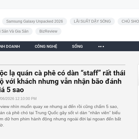
Samsung Galaxy Unpacked 2026
LÃI SUẤT DẬY SÓNG
CHỦ SHO
i Sản Và Gia Sản
BizReview
INH DOANH
CÔNG NGHỆ
SỐNG
ộc lạ quán cà phê có dàn “staff” rất thái
ộ với khách nhưng vẫn nhận bão đánh
iá 5 sao
/06/2026 12:10:00 PM
view nhìn muốn quay xe nhưng ai đến rồi cũng chấm 5 sao,
án cà phê chó tại Trung Quốc gây sốt vì dàn “nhân viên” biểu
m dữ hơn phim hành động nhưng ngoài đời lại ngoan đến bất
ờ.