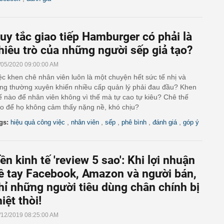
uy tắc giao tiếp Hamburger có phải là
hiêu trò của những người sếp giả tạo?
/05/2020 09:00:00 AM
ệc khen chê nhân viên luôn là một chuyện hết sức tế nhị và
ng thường xuyên khiến nhiều cấp quản lý phải đau đầu? Khen
ế nào để nhân viên không vì thế mà tự cao tự kiêu? Chê thế
o để họ không cảm thấy nặng nề, khó chịu?
,
,
,
,
,
gs:
hiệu quả công việc
nhân viên
sếp
phê bình
đánh giá
góp ý
ền kinh tế 'review 5 sao': Khi lợi nhuận
ề tay Facebook, Amazon và người bán,
hỉ những người tiêu dùng chân chính bị
hiệt thòi!
/12/2019 08:25:00 AM