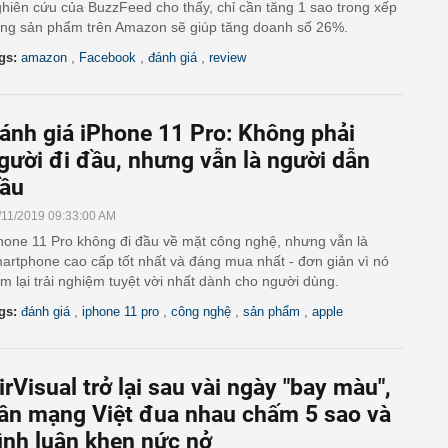
hiên cứu của BuzzFeed cho thấy, chỉ cần tăng 1 sao trong xếp
ng sản phẩm trên Amazon sẽ giúp tăng doanh số 26%.
,
,
,
gs:
amazon
Facebook
đánh giá
review
ánh giá iPhone 11 Pro: Không phải
gười đi đầu, nhưng vẫn là người dẫn
ầu
/11/2019 09:33:00 AM
hone 11 Pro không đi đầu về mặt công nghệ, nhưng vẫn là
artphone cao cấp tốt nhất và đáng mua nhất - đơn giản vì nó
m lại trải nghiệm tuyệt vời nhất dành cho người dùng.
,
,
,
,
gs:
đánh giá
iphone 11 pro
công nghệ
sản phẩm
apple
irVisual trở lại sau vài ngày "bay màu",
ân mạng Việt đua nhau chấm 5 sao và
ình luận khen nức nở