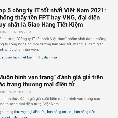
op 5 công ty IT tốt nhất Việt Nam 2021:
hông thấy tên FPT hay VNG, đại diện
uy nhất là Giao Hàng Tiết Kiệm
/03/2021 02:28:27 PM
ải thưởng "Công ty IT tốt nhất Việt Nam" nhằm vinh danh những
ng ty công nghệ có môi trường làm việc tốt, mang lại cảm giác
nh phúc cho nhân viên.
,
,
gs:
giao hàng tiết kiệm
IT
đánh giá
Muôn hình vạn trạng" đánh giá giả trên
ác trang thương mại điện tử
/09/2020 06:18:42 PM
c hình thức đánh giá giả xuất hiện muôn hình vạn trạng các
ang thương mại điện tử tại Việt Nam.
,
,
gs:
trang thương mại điện tử
bán hàng online
bán hàng trên
,
cebook
đánh giá