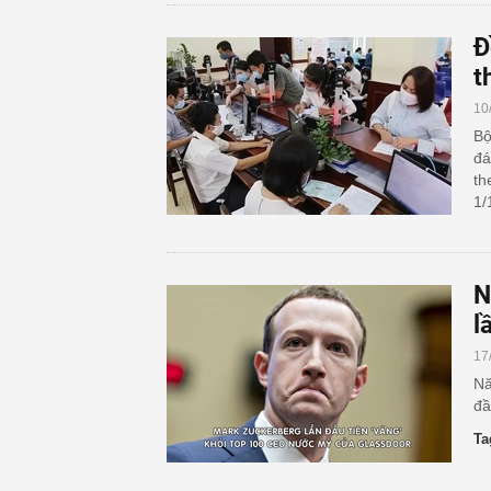
Đ
t
10
Bộ
đá
th
1/
N
l
17
Nă
đầ
Ta