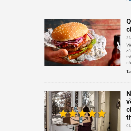
Q
c
24
Vi
cũ
th
nà
Ta
N
v
c
t
01