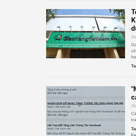
T
K
d
20
Gi
cô
hạ
Ta
"
c
26
Cá
tr
Ta
Fa