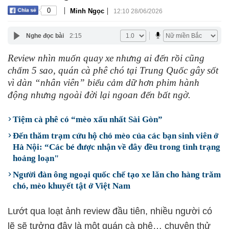
|
|
0
Minh Ngọc
12:10 28/06/2026
Nghe đọc bài
2:15
Review nhìn muốn quay xe nhưng ai đến rồi cũng
chấm 5 sao, quán cà phê chó tại Trung Quốc gây sốt
vì dàn “nhân viên” biểu cảm dữ hơn phim hành
động nhưng ngoài đời lại ngoan đến bất ngờ.
Tiệm cà phê có “mèo xấu nhất Sài Gòn”
Đến thăm trạm cứu hộ chó mèo của các bạn sinh viên ở
Hà Nội: “Các bé được nhận về đây đều trong tình trạng
hoảng loạn"
Người đàn ông ngoại quốc chế tạo xe lăn cho hàng trăm
chó, mèo khuyết tật ở Việt Nam
Lướt qua loạt ảnh review đầu tiên, nhiều người có
lẽ sẽ tưởng đây là một quán cà phê… chuyên thử