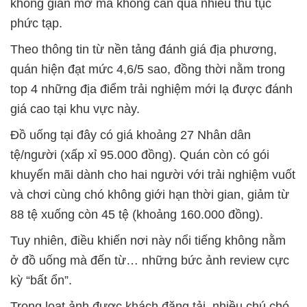
không gian mở mà không cần quá nhiều thủ tục
phức tạp.
Theo thông tin từ nền tảng đánh giá địa phương,
quán hiện đạt mức 4,6/5 sao, đồng thời nằm trong
top 4 những địa điểm trải nghiệm mới lạ được đánh
giá cao tại khu vực này.
Đồ uống tại đây có giá khoảng 27 Nhân dân
tệ/người (xấp xỉ 95.000 đồng). Quán còn có gói
khuyến mãi dành cho hai người với trải nghiệm vuốt
và chơi cùng chó không giới hạn thời gian, giảm từ
88 tệ xuống còn 45 tệ (khoảng 160.000 đồng).
Tuy nhiên, điều khiến nơi này nổi tiếng không nằm
ở đồ uống mà đến từ… những bức ảnh review cực
kỳ “bất ổn”.
Trong loạt ảnh được khách đăng tải, nhiều chú chó,