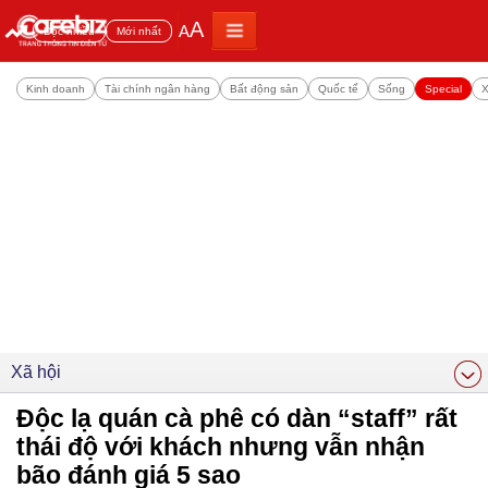
A
A
Đọc nhiều
Mới nhất
Kinh doanh
Tài chính ngân hàng
Bất động sản
Quốc tế
Sống
Special
X
Xã hội
Độc lạ quán cà phê có dàn “staff” rất
thái độ với khách nhưng vẫn nhận
bão đánh giá 5 sao