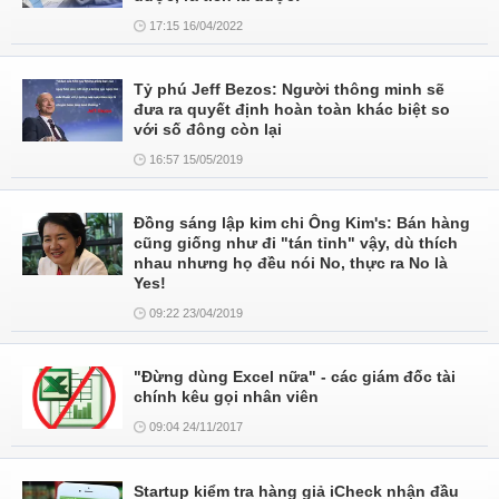
17:15 16/04/2022
Tỷ phú Jeff Bezos: Người thông minh sẽ
đưa ra quyết định hoàn toàn khác biệt so
với số đông còn lại
16:57 15/05/2019
Đồng sáng lập kim chi Ông Kim's: Bán hàng
cũng giống như đi "tán tỉnh" vậy, dù thích
nhau nhưng họ đều nói No, thực ra No là
Yes!
09:22 23/04/2019
"Đừng dùng Excel nữa" - các giám đốc tài
chính kêu gọi nhân viên
09:04 24/11/2017
Startup kiểm tra hàng giả iCheck nhận đầu