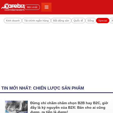
Đọc nhiều
Mới nhất
Kinh doanh
Tài chính ngân hàng
Bất động sản
Quốc tế
Sống
Special
X
TIN MỚI NHẤT: CHIẾN LƯỢC SẢN PHẨM
Đừng chỉ chăm chăm chọn B2B hay B2C, giờ
đây là kỷ nguyên của B2X: Bán cho ai cũng
được, ra tiền là được!