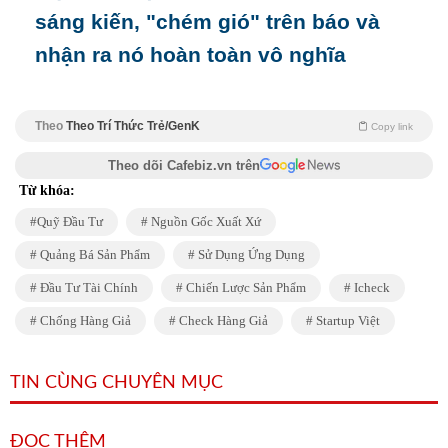
sáng kiến, "chém gió" trên báo và
nhận ra nó hoàn toàn vô nghĩa
Theo
Theo Trí Thức Trẻ/GenK
Copy link
Theo dõi Cafebiz.vn trên
Từ khóa:
Quỹ Đầu Tư
Nguồn Gốc Xuất Xứ
Quảng Bá Sản Phẩm
Sử Dụng Ứng Dụng
Đầu Tư Tài Chính
Chiến Lược Sản Phẩm
Icheck
Chống Hàng Giả
Check Hàng Giả
Startup Việt
TIN CÙNG CHUYÊN MỤC
ĐỌC THÊM