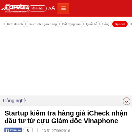
A
A
Đọc nhiều
Mới nhất
Kinh doanh
Tài chính ngân hàng
Bất động sản
Quốc tế
Sống
Special
X
Công nghệ
Startup kiểm tra hàng giả iCheck nhận
đầu tư từ cựu Giám đốc Vinaphone
|
0
13:51 27/09/2016