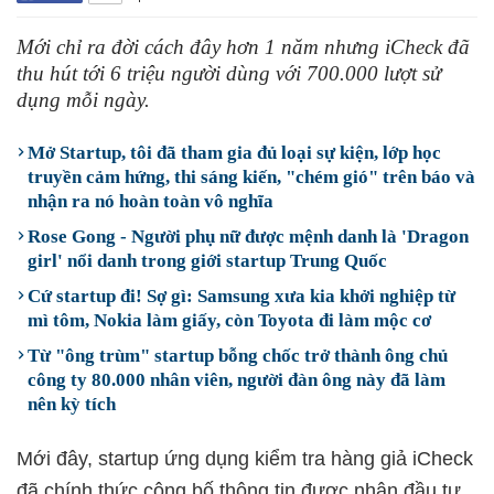
Mới chỉ ra đời cách đây hơn 1 năm nhưng iCheck đã
thu hút tới 6 triệu người dùng với 700.000 lượt sử
dụng mỗi ngày.
Mở Startup, tôi đã tham gia đủ loại sự kiện, lớp học
truyền cảm hứng, thi sáng kiến, "chém gió" trên báo và
nhận ra nó hoàn toàn vô nghĩa
Rose Gong - Người phụ nữ được mệnh danh là 'Dragon
girl' nổi danh trong giới startup Trung Quốc
Cứ startup đi! Sợ gì: Samsung xưa kia khởi nghiệp từ
mì tôm, Nokia làm giấy, còn Toyota đi làm mộc cơ
Từ "ông trùm" startup bỗng chốc trở thành ông chủ
công ty 80.000 nhân viên, người đàn ông này đã làm
nên kỳ tích
Mới đây, startup ứng dụng kiểm tra hàng giả iCheck
đã chính thức công bố thông tin được nhận đầu tư