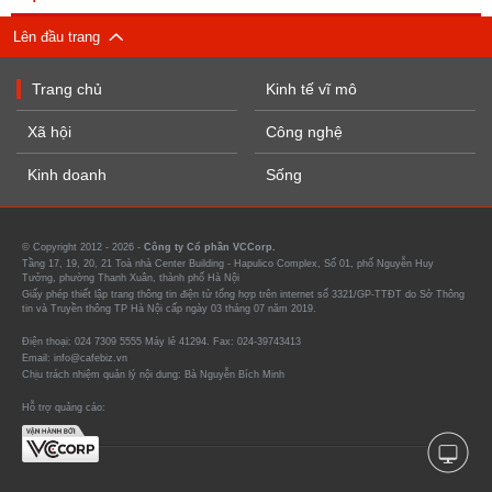
Lên đầu trang
Trang chủ
Kinh tế vĩ mô
Xã hội
Công nghệ
Kinh doanh
Sống
© Copyright 2012 - 2026 -
Công ty Cổ phần VCCorp.
Tầng 17, 19, 20, 21 Toà nhà Center Building - Hapulico Complex, Số 01, phố Nguyễn Huy
Tưởng, phường Thanh Xuân, thành phố Hà Nội
Giấy phép thiết lập trang thông tin điện tử tổng hợp trên internet số 3321/GP-TTĐT do Sở Thông
tin và Truyền thông TP Hà Nội cấp ngày 03 tháng 07 năm 2019.
Điện thoại: 024 7309 5555 Máy lẻ 41294. Fax: 024-39743413
Email: info@cafebiz.vn
Chịu trách nhiệm quản lý nội dung: Bà Nguyễn Bích Minh
Hỗ trợ quảng cáo: