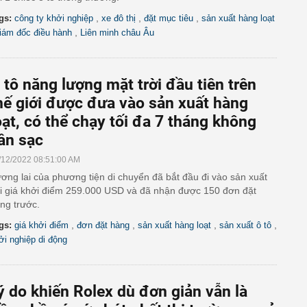
,
,
,
gs:
công ty khởi nghiệp
xe đô thị
đặt mục tiêu
sản xuất hàng loạt
,
iám đốc điều hành
Liên minh châu Âu
 tô năng lượng mặt trời đầu tiên trên
hế giới được đưa vào sản xuất hàng
oạt, có thể chạy tối đa 7 tháng không
ần sạc
/12/2022 08:51:00 AM
ơng lai của phương tiện di chuyển đã bắt đầu đi vào sản xuất
i giá khởi điểm 259.000 USD và đã nhận được 150 đơn đặt
ng trước.
,
,
,
,
gs:
giá khởi điểm
đơn đặt hàng
sản xuất hàng loạt
sản xuất ô tô
ởi nghiệp di động
ý do khiến Rolex dù đơn giản vẫn là