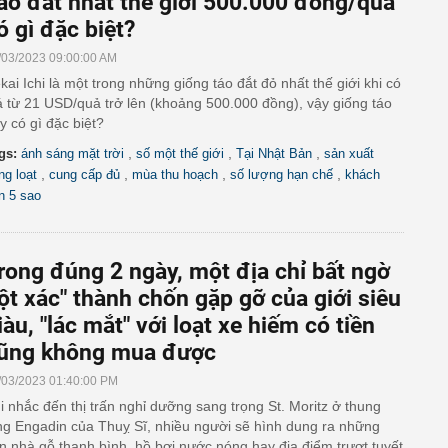
áo đắt nhất thế giới 500.000 đồng/quả
ó gì đặc biệt?
/03/2023 09:00:00 AM
kai Ichi là một trong những giống táo đắt đỏ nhất thế giới khi có
á từ 21 USD/quả trở lên (khoảng 500.000 đồng), vậy giống táo
y có gì đặc biệt?
,
,
,
gs:
ánh sáng mặt trời
số một thế giới
Tại Nhật Bản
sản xuất
,
,
,
,
ng loạt
cung cấp đủ
mùa thu hoạch
số lượng hạn chế
khách
n 5 sao
rong đúng 2 ngày, một địa chỉ bất ngờ
lột xác" thành chốn gặp gỡ của giới siêu
iàu, "lác mắt" với loạt xe hiếm có tiền
ũng không mua được
/03/2023 01:40:00 PM
i nhắc đến thị trấn nghỉ dưỡng sang trọng St. Moritz ở thung
ng Engadin của Thuỵ Sĩ, nhiều người sẽ hình dung ra những
n nhà gỗ thanh bình, hồ bơi nước nóng hay địa điểm trượt tuyết