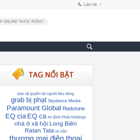
Liên hệ
P ONLINE "KHÓC RÒNG"
bảo vệ quyền lợi người tiêu dùng
grab bị phạt
Skydance Media
Paramount Global
Redstone
EQ cia
EQ ca
An Bình Phát Holdings
nhà ở xã hội Long Biên
Ratan Tata
vỏ não
thương mại điện thoại