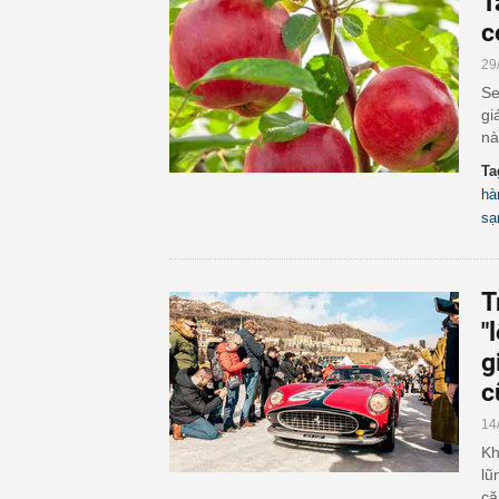
T
c
29
Se
gi
nà
Ta
hà
sạ
T
"
g
c
14
Kh
lũ
că