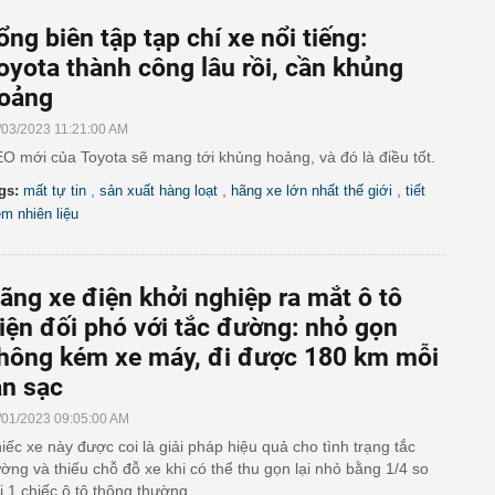
ổng biên tập tạp chí xe nổi tiếng:
oyota thành công lâu rồi, cần khủng
oảng
/03/2023 11:21:00 AM
O mới của Toyota sẽ mang tới khủng hoảng, và đó là điều tốt.
,
,
,
gs:
mất tự tin
sản xuất hàng loạt
hãng xe lớn nhất thế giới
tiết
ệm nhiên liệu
ãng xe điện khởi nghiệp ra mắt ô tô
iện đối phó với tắc đường: nhỏ gọn
hông kém xe máy, đi được 180 km mỗi
ần sạc
/01/2023 09:05:00 AM
iếc xe này được coi là giải pháp hiệu quả cho tình trạng tắc
ờng và thiếu chỗ đỗ xe khi có thể thu gọn lại nhỏ bằng 1/4 so
i 1 chiếc ô tô thông thường.