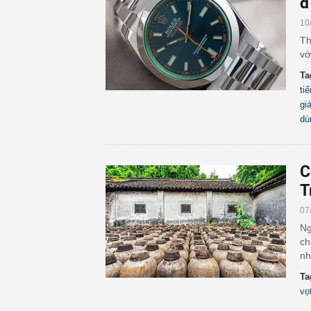
đ
10
Th
vớ
Ta
ti
giá
dù
C
T
07
Ng
ch
nh
Ta
vọ