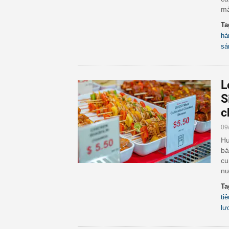
mà
Ta
hà
sá
L
S
c
09
Hu
bá
cu
nư
Ta
ti
lư