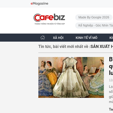
Bỏ qua điều hướng
CafeBiz - Trang chủ
Made By Google 2026
Kế Nghiệp - Góc Nhìn Tà
XÃ HỘI
KINH TẾ VĨ MÔ
K
Tin tức, bài viết mới nhất về :
SẢN XUẤT 
B
q
l
12
Lị
số
gi
mà
Ta