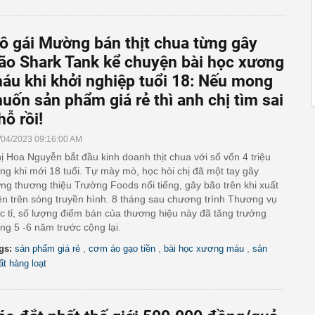
ô gái Mường bán thịt chua từng gây
ão Shark Tank kể chuyện bài học xương
áu khi khởi nghiệp tuổi 18: Nếu mong
uốn sản phẩm giá rẻ thì anh chị tìm sai
hỗ rồi!
/04/2023 09:16:00 AM
ị Hoa Nguyễn bắt đầu kinh doanh thịt chua với số vốn 4 triệu
ng khi mới 18 tuổi. Tự mày mò, học hỏi chị đã một tay gây
ng thương thiệu Trường Foods nổi tiếng, gây bão trên khi xuất
ện trên sóng truyền hình. 8 tháng sau chương trình Thương vụ
c tỉ, số lượng điểm bán của thương hiệu này đã tăng trưởng
ng 5 -6 năm trước cộng lại.
,
,
,
gs:
sản phẩm giá rẻ
cơm áo gạo tiền
bài học xương máu
sản
ất hàng loạt