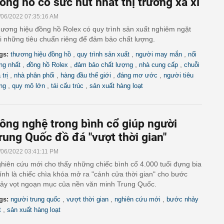
ồng hồ có sức hút nhất thị trường xa xỉ
/06/2022 07:35:16 AM
ương hiệu đồng hồ Rolex có quy trình sản xuất nghiêm ngặt
i những tiêu chuẩn riêng để đảm bảo chất lượng.
,
,
,
gs:
thương hiệu đồng hồ
quy trình sản xuất
người may mắn
nổi
,
,
,
,
ếng nhất
đồng hồ Rolex
đảm bảo chất lượng
nhà cung cấp
chuỗi
,
,
,
,
 trị
nhà phân phối
hàng đầu thế giới
đáng mơ ước
người tiêu
,
,
,
ng
quy mô lớn
tái cấu trúc
sản xuất hàng loạt
ông nghệ trong bình cổ giúp người
rung Quốc đồ đá "vượt thời gian"
/06/2022 03:41:11 PM
hiên cứu mới cho thấy những chiếc bình cổ 4.000 tuổi đựng bia
ính là chiếc chìa khóa mở ra "cánh cửa thời gian" cho bước
ảy vọt ngoạn mục của nền văn minh Trung Quốc.
,
,
,
gs:
người trung quốc
vượt thời gian
nghiên cứu mới
bước nhảy
,
t
sản xuất hàng loạt