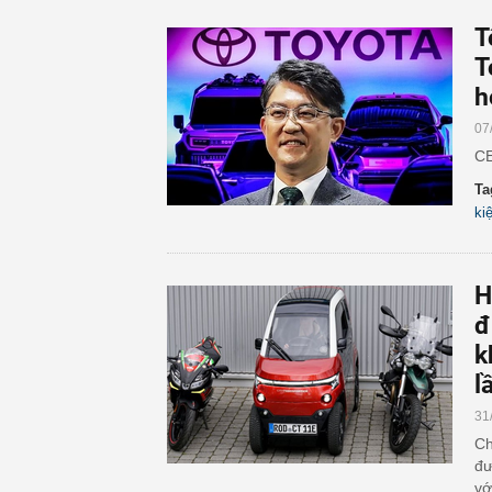
T
T
h
07
CE
Ta
ki
H
đ
k
l
31
Ch
đư
vớ