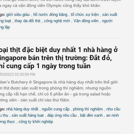
 ngay cả vận động viên Olympic cũng thấy khó khăn.
,
,
,
gs:
giới siêu giàu
hồ nước đóng băng
tổ chức sự kiện
sản xuất
,
,
,
,
ng loạt
thay da đổi thịt
công nghệ mới
Vận động viên
người
ng lập
oại thịt đặc biệt duy nhất 1 nhà hàng ở
ingapore bán trên thị trường: Đắt đỏ,
hỉ cung cấp 1 ngày trong tuần
/03/2023 02:20:00 PM
ber's Butchery ở Singapore là nhà hàng duy nhất trên thế giới
n thịt được sản xuất trong phòng thí nghiệm, nhưng nguồn
ng cấp rất hạn chế, chỉ có 6 phần ăn - gà trong salad hoặc
ớng xiên - sản xuất chỉ vào thứ Năm.
,
,
,
gs:
nhà hàng duy nhất
nguồn cung cấp
phòng thí nghiệm
nhu cầu
,
,
,
,
êu thụ
sản xuất hàng loạt
đáp ứng nhu cầu
bật đèn xanh
an ninh
,
ơng thực
công ty khởi nghiệp