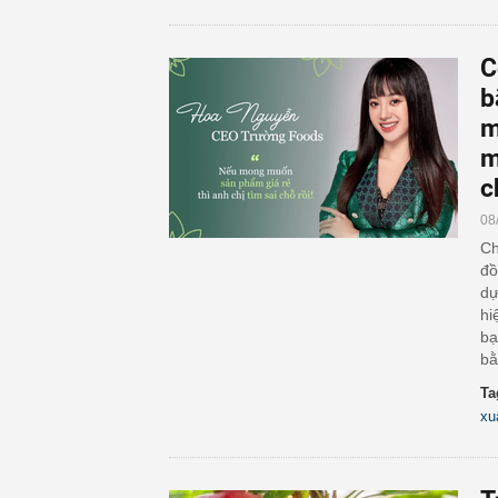
C
b
m
m
c
08
Ch
đồ
dự
hi
bạ
bằ
Ta
xu