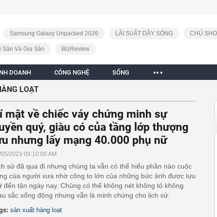
Samsung Galaxy Unpacked 2026
LÃI SUẤT DẬY SÓNG
CHỦ SHO
i Sản Và Gia Sản
BizReview
INH DOANH
CÔNG NGHỆ
SỐNG
HÀNG LOẠT
í mật về chiếc váy chứng minh sự
uyền quý, giàu có của tầng lớp thượng
ưu nhưng lấy mạng 40.000 phụ nữ
/05/2023 09:10:00 AM
ch sử đã qua đi nhưng chúng ta vẫn có thể hiểu phần nào cuộc
ng của người xưa nhờ công to lớn của những bức ảnh được lưu
ữ đến tận ngày nay. Chúng có thể không nét không tỏ không
u sắc sống động nhưng vẫn là minh chứng cho lịch sử.
gs:
sản xuất hàng loạt