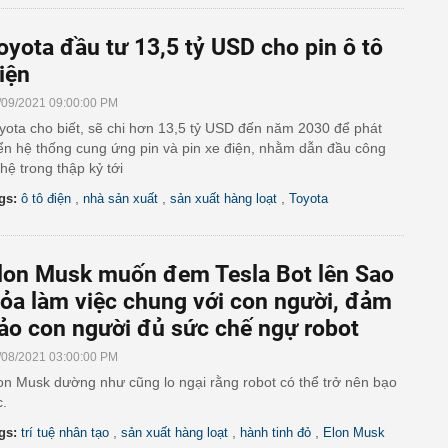
oyota đầu tư 13,5 tỷ USD cho pin ô tô
iện
/09/2021 09:00:00 PM
yota cho biết, sẽ chi hơn 13,5 tỷ USD đến năm 2030 để phát
iển hệ thống cung ứng pin và pin xe điện, nhằm dẫn đầu công
hệ trong thập kỷ tới
,
,
,
gs:
ô tô điện
nhà sản xuất
sản xuất hàng loạt
Toyota
lon Musk muốn đem Tesla Bot lên Sao
ỏa làm việc chung với con người, đảm
ảo con người đủ sức chế ngự robot
/08/2021 03:00:00 PM
on Musk dường như cũng lo ngại rằng robot có thể trở nên bạo
c.
,
,
,
gs:
trí tuệ nhân tạo
sản xuất hàng loạt
hành tinh đỏ
Elon Musk