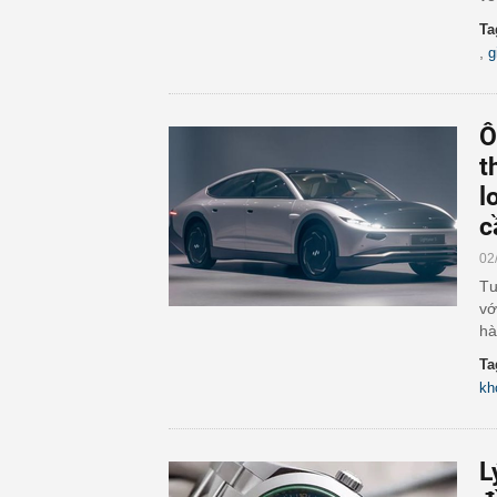
Ta
,
g
Ô
t
l
c
02
Tư
vớ
hà
Ta
kh
L