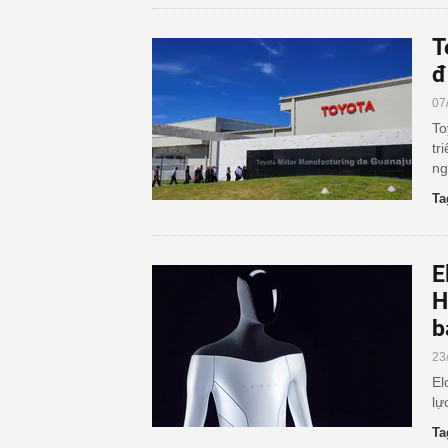
T
đ
07
To
tr
ng
Ta
E
H
b
23
El
lự
Ta