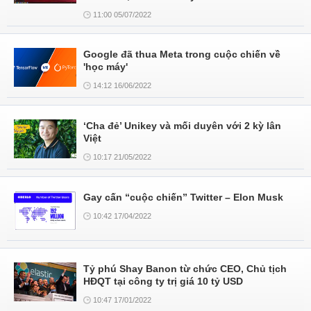
11:00 05/07/2022
Google đã thua Meta trong cuộc chiến về
'học máy'
14:12 16/06/2022
‘Cha đẻ’ Unikey và mối duyên với 2 kỳ lân
Việt
10:17 21/05/2022
Gay cấn “cuộc chiến” Twitter – Elon Musk
10:42 17/04/2022
Tỷ phú Shay Banon từ chức CEO, Chủ tịch
HĐQT tại công ty trị giá 10 tỷ USD
10:47 17/01/2022