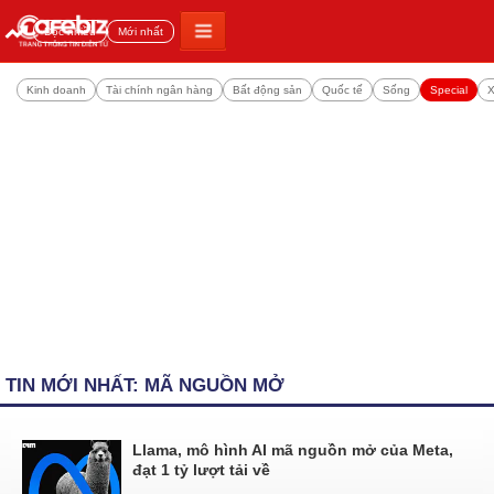
Đọc nhiều
Mới nhất
Kinh doanh
Tài chính ngân hàng
Bất động sản
Quốc tế
Sống
Special
X
TIN MỚI NHẤT: MÃ NGUỒN MỞ
Llama, mô hình AI mã nguồn mở của Meta,
đạt 1 tỷ lượt tải về