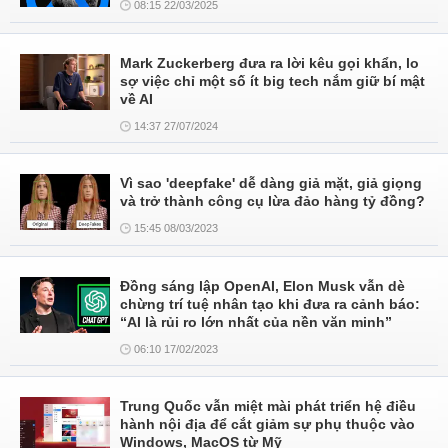
08:15 22/03/2025
Mark Zuckerberg đưa ra lời kêu gọi khẩn, lo
sợ việc chỉ một số ít big tech nắm giữ bí mật
về AI
14:37 27/07/2024
Vì sao 'deepfake' dễ dàng giả mặt, giả giọng
và trở thành công cụ lừa đảo hàng tỷ đồng?
15:45 08/03/2023
Đồng sáng lập OpenAI, Elon Musk vẫn dè
chừng trí tuệ nhân tạo khi đưa ra cảnh báo:
“AI là rủi ro lớn nhất của nền văn minh”
06:10 17/02/2023
Trung Quốc vẫn miệt mài phát triển hệ điều
hành nội địa để cắt giảm sự phụ thuộc vào
Windows, MacOS từ Mỹ