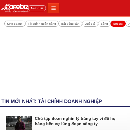
Đọc nhiều
Mới nhất
Kinh doanh
Tài chính ngân hàng
Bất động sản
Quốc tế
Sống
Special
X
TIN MỚI NHẤT: TÀI CHÍNH DOANH NGHIỆP
Chủ tập đoàn nghìn tỷ trắng tay vì để họ
hàng bên vợ lũng đoạn công ty