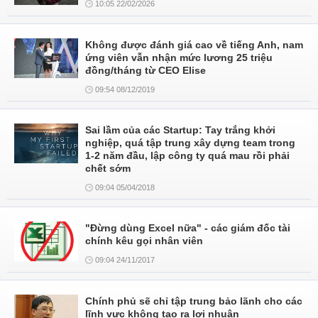
10:05 22/02/2026
Không được đánh giá cao về tiếng Anh, nam
ứng viên vẫn nhận mức lương 25 triệu
đồng/tháng từ CEO Elise
09:54 08/12/2019
Sai lầm của các Startup: Tay trắng khởi
nghiệp, quá tập trung xây dựng team trong
1-2 năm đầu, lập công ty quá mau rồi phải
chết sớm
09:04 05/04/2018
"Đừng dùng Excel nữa" - các giám đốc tài
chính kêu gọi nhân viên
09:04 24/11/2017
Chính phủ sẽ chỉ tập trung bảo lãnh cho các
lĩnh vực không tạo ra lợi nhuận