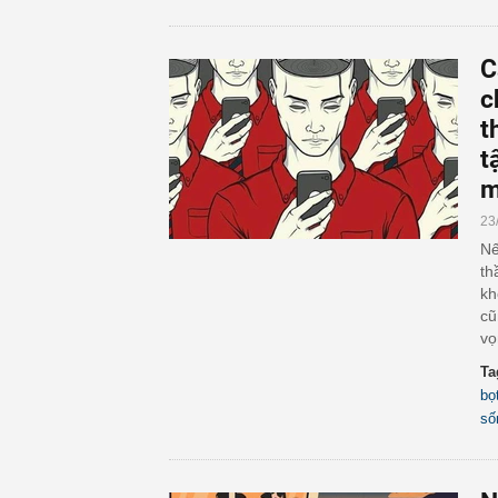
C
c
t
t
m
23
Nế
th
kh
cũ
vọ
Ta
bọ
số