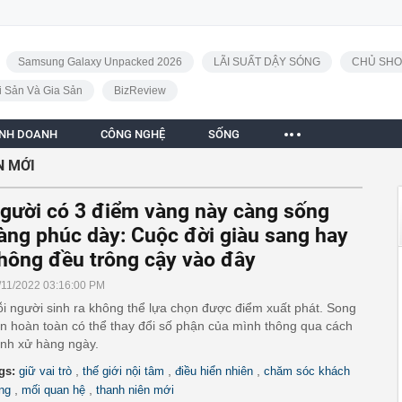
Samsung Galaxy Unpacked 2026
LÃI SUẤT DẬY SÓNG
CHỦ SHO
i Sản Và Gia Sản
BizReview
INH DOANH
CÔNG NGHỆ
SỐNG
N MỚI
gười có 3 điểm vàng này càng sống
àng phúc dày: Cuộc đời giàu sang hay
hông đều trông cậy vào đây
/11/2022 03:16:00 PM
i người sinh ra không thể lựa chọn được điểm xuất phát. Song
n hoàn toàn có thể thay đổi số phận của mình thông qua cách
nh xử hàng ngày.
,
,
,
gs:
giữ vai trò
thế giới nội tâm
điều hiển nhiên
chăm sóc khách
,
,
ng
mối quan hệ
thanh niên mới