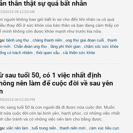
ản thân thật sự quá bất nhẫn
/10/2019 09:12:00 AM
n người không bao giờ biết lo sợ cho đến khi nhận ra có quá
iều thay đổi ở sức khỏe của bản thân và bạn đang cảm thấy cơ
ể mình không còn được khỏe mạnh như trước kia nữa.
,
,
,
gs:
bệnh ung thư
chàng thanh niên
ung thư giai đoạn cuối
thanh
,
,
,
ên mới
Chẩn đoán ung thư
lãng phí thời gian
chăm sóc sức khỏe
,
,
ống có trách nhiệm
thói quen xấu
cải thiện sức khỏe
ừ sau tuổi 50, có 1 việc nhất định
hông nên làm để cuộc đời về sau yên
n
/09/2019 06:52:00 PM
ớc sang tuổi 50 là con người đã đi được nửa cuộc đời. Muốn
t nửa cuộc đời còn lại bình yên, hạnh phúc, có những việc nhất
nh cần tránh và có những việc nên làm cho bằng được.
,
,
,
gs:
việc nên làm
tuổi trung niên
thanh niên mới
cảm xúc tiêu cực