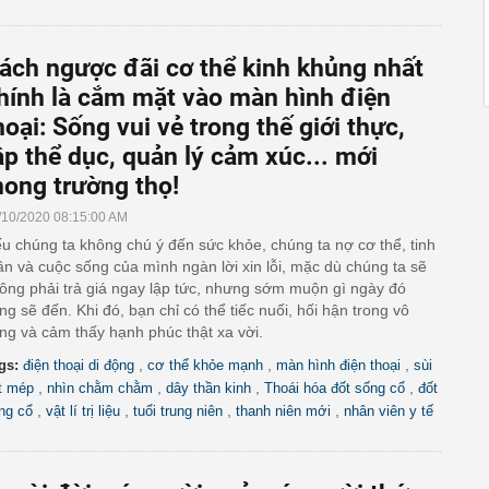
ách ngược đãi cơ thể kinh khủng nhất
hính là cắm mặt vào màn hình điện
hoại: Sống vui vẻ trong thế giới thực,
ập thể dục, quản lý cảm xúc... mới
ong trường thọ!
/10/2020 08:15:00 AM
u chúng ta không chú ý đến sức khỏe, chúng ta nợ cơ thể, tinh
ần và cuộc sống của mình ngàn lời xin lỗi, mặc dù chúng ta sẽ
ông phải trả giá ngay lập tức, nhưng sớm muộn gì ngày đó
ng sẽ đến. Khi đó, bạn chỉ có thể tiếc nuối, hối hận trong vô
ng và cảm thấy hạnh phúc thật xa vời.
,
,
,
gs:
điện thoại di động
cơ thể khỏe mạnh
màn hình điện thoại
sùi
,
,
,
,
t mép
nhìn chằm chằm
dây thần kinh
Thoái hóa đốt sống cổ
đốt
,
,
,
,
ng cổ
vật lí trị liệu
tuổi trung niên
thanh niên mới
nhân viên y tế