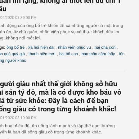
uán im lặng, không ai thốt lên dù chỉ 1
âu
/04/2020 08:39:00 PM
nh động của ông bố trẻ khiến tất cả những người có mặt trong
án ăn, từ chủ quán, nhân viên phục vụ và thực khách đều im
ng, không nói một lời.
,
,
,
,
gs:
ông bố trẻ
xã hội hiện đại
nhân viên phục vụ
hai cha con
,
,
,
,
n quà quý giá
thanh niên mới
hai bố con
bản thân cảm thấy
tôn
ọng người khác
gười giàu nhất thế giới không sở hữu
ài sản tỷ đô, mà là có được kho báu vô
iá từ sức khỏe: Đây là cách để bạn
ống giàu có trong từng khoảnh khắc!
/01/2020 03:19:00 PM
nh hoạt điều độ, ăn uống lành mạnh và tập thể dục thường
yên là bạn đã sống giàu có trong từng khoảnh khắc.