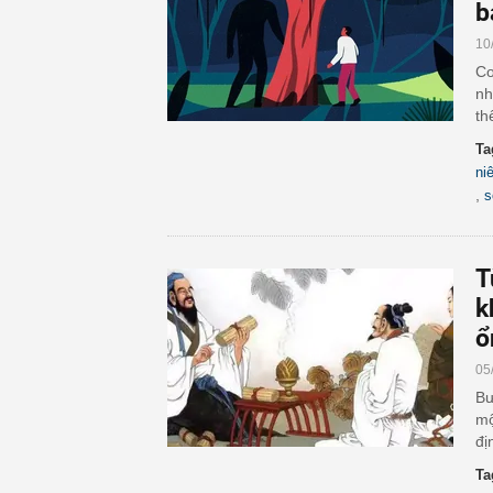
b
10
Co
nh
th
Ta
ni
,
s
T
k
ổ
05
Bư
mộ
đị
Ta