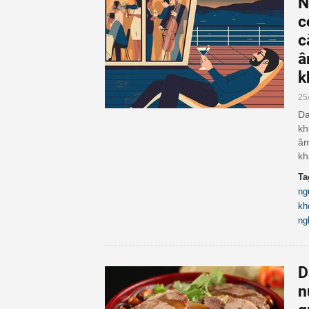
N
c
c
â
k
25
Da
kh
âm
kh
Ta
ng
kh
ng
D
n