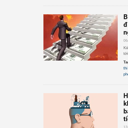
B
đ
n
06
Ki
tớ
Ta
th
ph
H
k
b
t
12