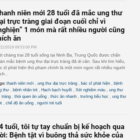
hanh niên mới 28 tuổi đã mắc ung thư
ại trực tràng giai đoạn cuối chỉ vì
nghiện” 1 món mà rất nhiều người cũng
hích ăn
/11/2019 09:53:00 PM
t chàng trai 28 tuổi sống tại Ninh Ba, Trung Quốc được chẩn
án mắc bệnh ung thư đại trực tràng đã di căn. Sau khi tìm hiểu,
c sĩ phát hiện thủ phạm chính là một món ngon rất nhiều người
ích...
,
,
,
gs:
thanh niên mới
ung thư đại trực tràng
bác sĩ phát hiện
bệnh
,
,
,
,
g thư
bệnh nhân trẻ
Hạch bạch huyết
Xét nghiệm máu
ung thư
,
,
,
,
i tràng
thói quen ăn uống
thức ăn nhanh
trường tiểu học
ung thư
,
,
ột
chế độ ăn uống
người trẻ tuổi
4 tuổi, tôi tự tay chuẩn bị kế hoạch qua
ời: Bệnh tật vì buông thả sức khỏe của