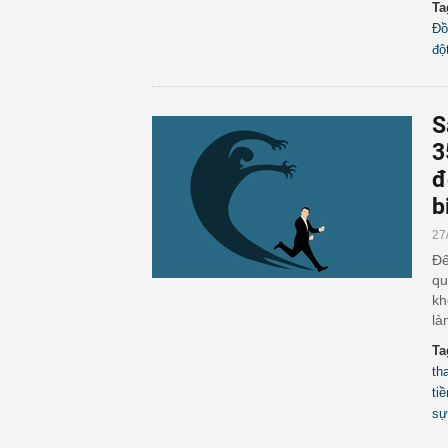
Ta
Đồ
độ
S
3
đ
b
27
Đế
qu
kh
là
Ta
th
ti
sự