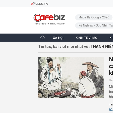
Bỏ qua điều hướng
CafeBiz - Trang chủ
Made By Google 2026
Kế Nghiệp - Góc Nhìn Tà
XÃ HỘI
KINH TẾ VĨ MÔ
K
Tin tức, bài viết mới nhất về :
THANH NIÊ
N
c
k
02
Mỗ
bạ
hà
Ta
hà