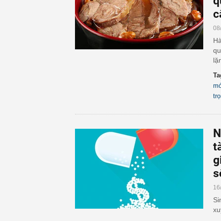
q
c
08
Hà
qu
lặ
Ta
mó
tr
N
t
g
s
16
Si
xu