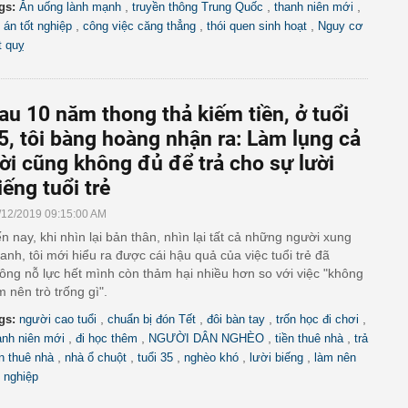
,
,
,
gs:
Ăn uống lành mạnh
truyền thông Trung Quốc
thanh niên mới
,
,
,
 án tốt nghiệp
công việc căng thẳng
thói quen sinh hoạt
Nguy cơ
t quỵ
au 10 năm thong thả kiếm tiền, ở tuổi
5, tôi bàng hoàng nhận ra: Làm lụng cả
ời cũng không đủ để trả cho sự lười
iếng tuổi trẻ
/12/2019 09:15:00 AM
n nay, khi nhìn lại bản thân, nhìn lại tất cả những người xung
anh, tôi mới hiểu ra được cái hậu quả của việc tuổi trẻ đã
ông nỗ lực hết mình còn thảm hại nhiều hơn so với việc "không
m nên trò trống gì".
,
,
,
,
gs:
người cao tuổi
chuẩn bị đón Tết
đôi bàn tay
trốn học đi chơi
,
,
,
,
anh niên mới
đi học thêm
NGƯỜI DÂN NGHÈO
tiền thuê nhà
trả
,
,
,
,
,
ền thuê nhà
nhà ổ chuột
tuổi 35
nghèo khó
lười biếng
làm nên
 nghiệp