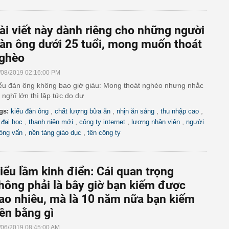
ài viết này dành riêng cho những người
àn ông dưới 25 tuổi, mong muốn thoát
ghèo
/08/2019 02:16:00 PM
ểu đàn ông không bao giờ giàu: Mong thoát nghèo nhưng nhắc
i nghĩ lớn thì lập tức do dự
,
,
,
,
gs:
kiểu đàn ông
chất lượng bữa ăn
nhịn ăn sáng
thu nhập cao
,
,
,
,
i đại học
thanh niên mới
công ty internet
lương nhân viên
người
,
,
ỏng vấn
nền tảng giáo dục
tên công ty
iểu lầm kinh điển: Cái quan trọng
hông phải là bây giờ bạn kiếm được
ao nhiêu, mà là 10 năm nữa bạn kiếm
iền bằng gì
/06/2019 08:45:00 AM