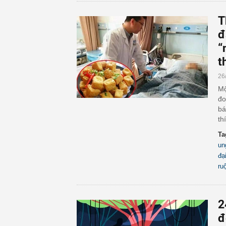
T
đ
“
t
26
Mộ
đo
bá
th
Ta
un
đạ
ru
2
đ