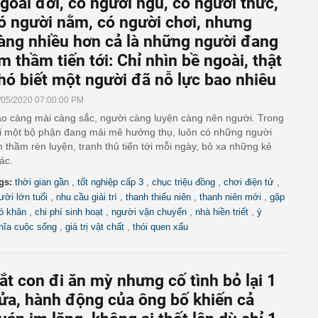
goài đời, có người ngủ, có người thức,
ó người nằm, có người chơi, nhưng
àng nhiều hơn cả là những người đang
m thầm tiến tới: Chỉ nhìn bề ngoài, thật
hó biết một người đã nỗ lực bao nhiêu
/05/2020 07:00:00 PM
o càng mài càng sắc, người càng luyện càng nên người. Trong
i một bộ phận đang mải mê hưởng thụ, luôn có những người
 thầm rèn luyện, tranh thủ tiến tới mỗi ngày, bỏ xa những kẻ
ác.
,
,
,
,
gs:
thời gian gần
tốt nghiệp cấp 3
chục triệu đồng
chơi điện tử
,
,
,
,
ười lớn tuổi
nhu cầu giải trí
thanh thiếu niên
thanh niên mới
gặp
,
,
,
,
ó khăn
chi phí sinh hoạt
người vận chuyển
nhà hiền triết
ý
,
,
hĩa cuộc sống
giá trị vật chất
thói quen xấu
ắt con đi ăn mỳ nhưng cố tình bỏ lại 1
ửa, hành động của ông bố khiến cả