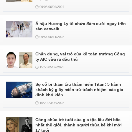
09:03 06/04/2024
Á hậu Hương Ly tổ chức đám cưới ngay trên
sàn catwalk
09:54 06/11/2023
Chân dung, vai trò của kế toán trưởng Công
ty AIC vừa ra đầu thú
15:56 05/07/2023
Sự cố bi thảm tàu thám hiểm Titan: 5 hành
khách ký giấy miễn trừ trách nhiệm, các gia
đình khó kiện
15:20 23/06/2023
Công chúa trẻ tuổi của gia tộc lâu đời bậc
nhất thế giới, thành người thừa kế khi mới
17 tuổi