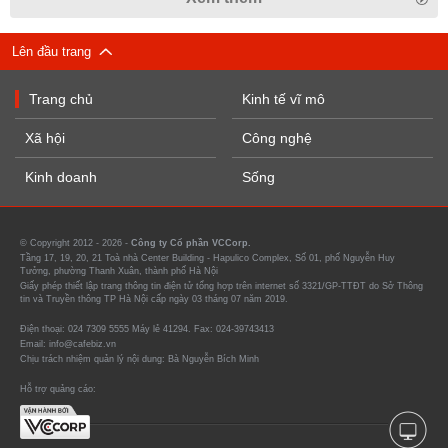
Lên đầu trang
Trang chủ
Kinh tế vĩ mô
Xã hội
Công nghệ
Kinh doanh
Sống
© Copyright 2012 - 2026 -
Công ty Cổ phần VCCorp.
Tầng 17, 19, 20, 21 Toà nhà Center Building - Hapulico Complex, Số 01, phố Nguyễn Huy
Tưởng, phường Thanh Xuân, thành phố Hà Nội
Giấy phép thiết lập trang thông tin điện tử tổng hợp trên internet số 3321/GP-TTĐT do Sở Thông
tin và Truyền thông TP Hà Nội cấp ngày 03 tháng 07 năm 2019.
Điện thoại: 024 7309 5555 Máy lẻ 41294. Fax: 024-39743413
Email: info@cafebiz.vn
Chịu trách nhiệm quản lý nội dung: Bà Nguyễn Bích Minh
Hỗ trợ quảng cáo: