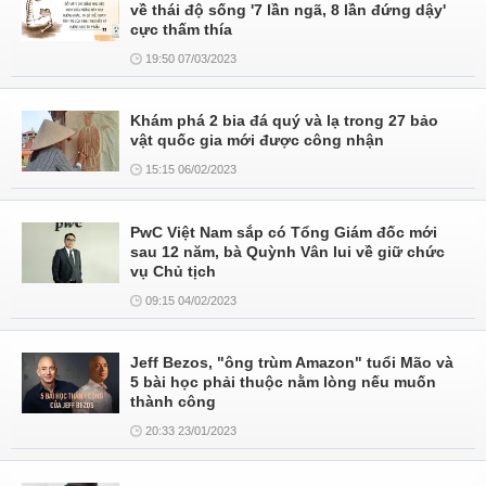
về thái độ sống '7 lần ngã, 8 lần đứng dậy'
cực thấm thía
19:50 07/03/2023
Khám phá 2 bia đá quý và lạ trong 27 bảo
vật quốc gia mới được công nhận
15:15 06/02/2023
PwC Việt Nam sắp có Tổng Giám đốc mới
sau 12 năm, bà Quỳnh Vân lui về giữ chức
vụ Chủ tịch
09:15 04/02/2023
Jeff Bezos, "ông trùm Amazon" tuổi Mão và
5 bài học phải thuộc nằm lòng nếu muốn
thành công
20:33 23/01/2023