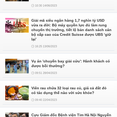
10:30 14/06/2023
Giải mã siêu ngân hàng 1,7 nghìn tỷ USD
vừa ra đời: Bộ máy quyền lực đủ làm rung
chuyển thị trường, tiết lộ bản danh sách cán
bộ cấp cao của Credit Suisse được UBS ‘giữ
lại’
16:25 13/06/2023
Vụ án 'chuyến bay giải cứu': Hành khách có
được bồi thường?
09:51 28/04/2023
Viên rau chứa 32 loại rau củ, giá cả đắt đỏ
có tác dụng thế nào với sức khỏe?
09:40 22/04/2023
Cựu Giám đốc Bệnh viện Tim Hà Nội Nguyễn