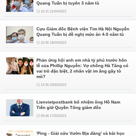
Quang Tuấn bị tuyên 3 năm tù
15:31 21/04/2023
Cựu Giám đốc Bệnh viện Tim Hà Nội Nguyễn
Quang Tuấn bị đề nghị mức án 4-5 năm tù
10:35 18/04/2023
Phản ứng hội anh em nhà tỷ phú trước hôn
lễ của Phillip Nguyễn: Vợ chồng Hà Tăng có
vai trò đặc biệt, 2 nhân vật im ắng gây tò
mò?
13:35 23/03/2023
Lienvietpostbank bổ nhiệm ông Hồ Nam
Tiến giữ Quyền Tổng giám đốc
09:46 17/03/2023
'Ping - Giải cứu Vườn Địa đàng' và bài học