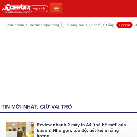
Đọc nhiều
Mới nhất
Kinh doanh
Tài chính ngân hàng
Bất động sản
Quốc tế
Sống
Special
X
TIN MỚI NHẤT: GIỮ VAI TRÒ
Review nhanh 2 máy in A4 ‘thế hệ mới’ của
Epson: Nhỏ gọn, tốc độ, tiết kiệm năng
lượng