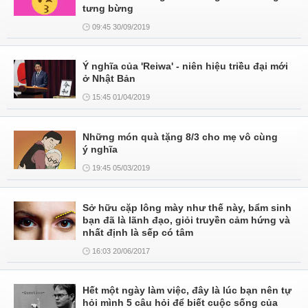
tưng bừng
09:45 30/09/2019
Ý nghĩa của 'Reiwa' - niên hiệu triều đại mới
ở Nhật Bản
15:45 01/04/2019
Những món quà tặng 8/3 cho mẹ vô cùng
ý nghĩa
19:45 05/03/2019
Sở hữu cặp lông mày như thế này, bẩm sinh
bạn đã là lãnh đạo, giỏi truyền cảm hứng và
nhất định là sếp có tâm
16:03 20/06/2017
Hết một ngày làm việc, đây là lúc bạn nên tự
hỏi mình 5 câu hỏi để biết cuộc sống của