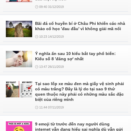
09:40 31/12/2019
Bãi đá cổ huyền bí ở Châu Phi khiến các nhà
khảo cổ học 'đau đầu' vì không giải mã nổi
10:23 14/12/2019
Ý nghĩa ẩn sau 10 kiểu bắt tay phổ biến:
Kiểu số 8 'đáng sợ' nhất
13:47 26/11/2019
Tại sao lốp xe màu đen mà giấy vệ sinh phải
có màu trắng? Đây là lý do tại sao 9 thứ
quen thuộc này phải có những màu sắc đặc
biệt của riêng mình
11:44 07/11/2019
9 emoji từ trước đến nay người dùng
internet vẫn đang hiểu sai nghĩa dù vẫn gửi