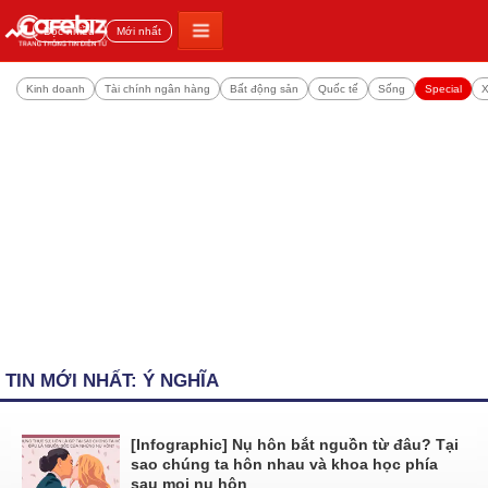
Đọc nhiều
Mới nhất
Kinh doanh
Tài chính ngân hàng
Bất động sản
Quốc tế
Sống
Special
X
TIN MỚI NHẤT: Ý NGHĨA
[Infographic] Nụ hôn bắt nguồn từ đâu? Tại
sao chúng ta hôn nhau và khoa học phía
sau mọi nụ hôn