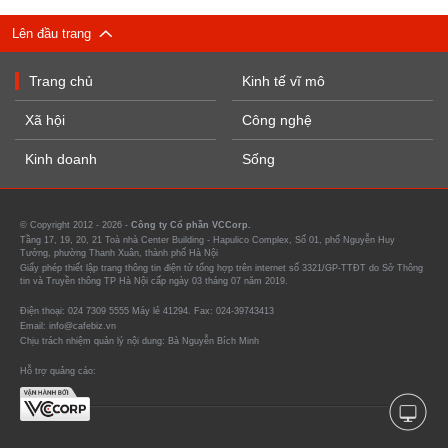
Lên đầu trang
Trang chủ
Kinh tế vĩ mô
Xã hội
Công nghệ
Kinh doanh
Sống
© Copyright 2012 - 2026 -
Công ty Cổ phần VCCorp.
Tầng 17, 19, 20, 21 Toà nhà Center Building - Hapulico Complex, Số 01, phố Nguyễn Huy
Tưởng, phường Thanh Xuân, thành phố Hà Nội
Giấy phép thiết lập trang thông tin điện tử tổng hợp trên internet số 3321/GP-TTĐT do Sở Thông
tin và Truyền thông TP Hà Nội cấp ngày 03 tháng 07 năm 2019.
Điện thoại: 024 7309 5555 Máy lẻ 41294. Fax: 024-39743413
Email: info@cafebiz.vn
Chịu trách nhiệm quản lý nội dung: Bà Nguyễn Bích Minh
Hỗ trợ quảng cáo: