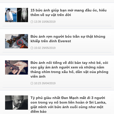
15 bức ảnh giúp bạn mở mang đầu óc, hiểu
thêm về sự vật trên đời
13:39 10/06/2019
Bức ảnh rợn người bóc trần sự thật khủng
khiếp trên đỉnh Everest
15:02 29/05/2019
Bức ảnh nổi tiếng về đôi bàn tay nhỏ bé, còi
cọc gây ám ảnh người xem và những năm
tháng chìm trong xấu hổ, dằn vặt của phóng
viên ảnh
10:23 26/04/2019
Tỷ phú giàu nhất Đan Mạch mất đi 3 người
con trong vụ nổ bom liên hoàn ở Sri Lanka,
giật mình với bức ảnh cuối cùng như một
điềm báo