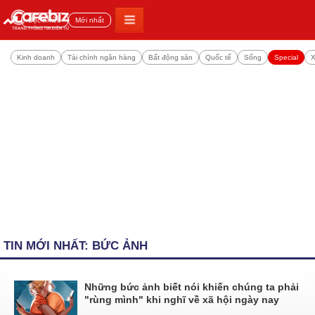
Đọc nhiều
Mới nhất
Kinh doanh
Tài chính ngân hàng
Bất động sản
Quốc tế
Sống
Special
X
TIN MỚI NHẤT: BỨC ẢNH
Những bức ảnh biết nói khiến chúng ta phải
"rùng mình" khi nghĩ về xã hội ngày nay