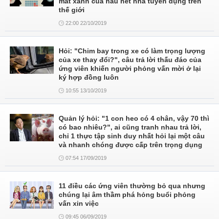
mắt xanh của hầu hết nhà tuyển dụng trên
thế giới
22:00 22/10/2019
Hỏi: "Chim bay trong xe có làm trọng lượng
của xe thay đổi?", câu trả lời thấu đáo của
ứng viên khiến người phỏng vấn mời ở lại
ký hợp đồng luôn
10:55 13/10/2019
Quản lý hỏi: "1 con heo có 4 chân, vậy 70 thì
có bao nhiêu?", ai cũng tranh nhau trả lời,
chỉ 1 thực tập sinh duy nhất hỏi lại một câu
và nhanh chóng được cấp trên trọng dụng
07:54 17/09/2019
11 điều các ứng viên thường bỏ qua nhưng
chúng lại âm thầm phá hỏng buổi phỏng
vấn xin việc
09:45 06/09/2019