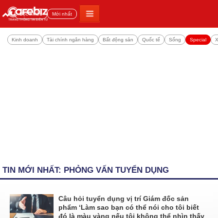
Đọc nhiều
Mới nhất
Kinh doanh
Tài chính ngân hàng
Bất động sản
Quốc tế
Sống
Special
X
TIN MỚI NHẤT: PHỎNG VẤN TUYỂN DỤNG
Câu hỏi tuyển dụng vị trí Giám đốc sản
phẩm ‘Làm sao bạn có thể nói cho tôi biết
đó là màu vàng nếu tôi không thể nhìn thấy