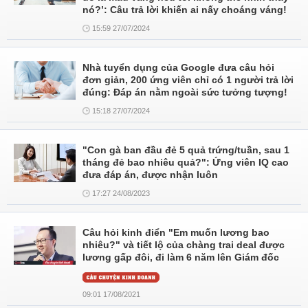
nó?’: Câu trả lời khiến ai nấy choáng váng!
15:59 27/07/2024
Nhà tuyển dụng của Google đưa câu hỏi
đơn giản, 200 ứng viên chỉ có 1 người trả lời
đúng: Đáp án nằm ngoài sức tưởng tượng!
15:18 27/07/2024
"Con gà ban đầu đẻ 5 quả trứng/tuần, sau 1
tháng đẻ bao nhiêu quả?": Ứng viên IQ cao
đưa đáp án, được nhận luôn
17:27 24/08/2023
Câu hỏi kinh điển "Em muốn lương bao
nhiêu?" và tiết lộ của chàng trai deal được
lương gấp đôi, đi làm 6 năm lên Giám đốc
09:01 17/08/2021