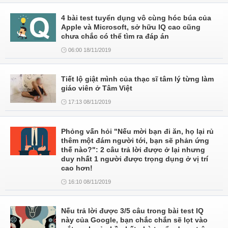
4 bài test tuyển dụng vô cùng hóc búa của
Apple và Microsoft, sở hữu IQ cao cũng
chưa chắc có thể tìm ra đáp án
06:00 18/11/2019
Tiết lộ giật mình của thạc sĩ tâm lý từng làm
giáo viên ở Tâm Việt
17:13 08/11/2019
Phỏng vấn hỏi "Nếu mời bạn đi ăn, họ lại rủ
thêm một đám người tới, bạn sẽ phản ứng
thế nào?": 2 câu trả lời được ở lại nhưng
duy nhất 1 người được trọng dụng ở vị trí
cao hơn!
16:10 08/11/2019
Nếu trả lời được 3/5 câu trong bài test IQ
này của Google, bạn chắc chắn sẽ lọt vào