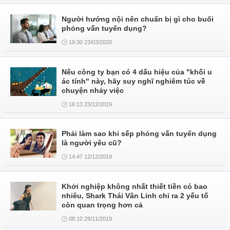
Người hướng nội nên chuẩn bị gì cho buổi
phỏng vấn tuyển dụng?
19:30 23/03/2020
Nếu công ty bạn có 4 dấu hiệu của "khối u
ác tính" này, hãy suy nghĩ nghiêm túc về
chuyện nhảy việc
16:13 23/12/2019
Phải làm sao khi sếp phỏng vấn tuyển dụng
là người yêu cũ?
14:47 12/12/2019
Khởi nghiệp không nhất thiết tiền có bao
nhiêu, Shark Thái Vân Linh chỉ ra 2 yếu tố
còn quan trọng hơn cả
08:10 29/11/2019