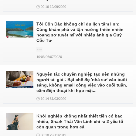
09:16 12/09/2020
Tới Côn Đảo không chỉ du lịch tâm linh:
Cùng khám phá và tận hưởng thiên nhiên
hoang sơ tuyệt mĩ với nhiếp ảnh gia Quỷ
Cốc Tử
10:03 06/07/2020
Nguyên tắc chuyên nghiệp tạo nên những
người tài giỏi: Bật chế độ 'nhà sư' vào buổi
sáng, không email công việc vào cuối tuần,
cấm điện thoại khi họp mặt...
10:14 31/03/2020
Khởi nghiệp không nhất thiết tiền có bao
nhiêu, Shark Thái Vân Linh chỉ ra 2 yếu tố
còn quan trọng hơn cả
08:10 29/11/2019