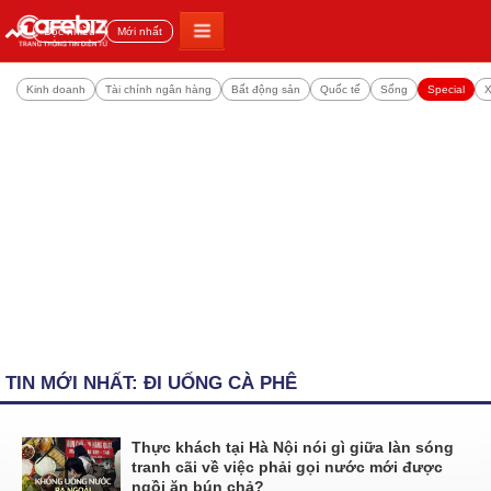
Đọc nhiều
Mới nhất
Kinh doanh
Tài chính ngân hàng
Bất động sản
Quốc tế
Sống
Special
X
TIN MỚI NHẤT: ĐI UỐNG CÀ PHÊ
Thực khách tại Hà Nội nói gì giữa làn sóng
tranh cãi về việc phải gọi nước mới được
ngồi ăn bún chả?