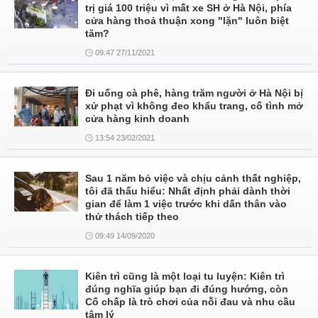
trị giá 100 triệu vì mất xe SH ở Hà Nội, phía
cửa hàng thoả thuận xong "lặn" luôn biệt
tăm?
09:47 27/11/2021
Đi uống cà phê, hàng trăm người ở Hà Nội bị
xử phạt vì không đeo khẩu trang, cố tình mở
cửa hàng kinh doanh
13:54 23/02/2021
Sau 1 năm bỏ việc và chịu cảnh thất nghiệp,
tôi đã thấu hiểu: Nhất định phải dành thời
gian để làm 1 việc trước khi dấn thân vào
thử thách tiếp theo
09:49 14/09/2020
Kiên trì cũng là một loại tu luyện: Kiên trì
đúng nghĩa giúp bạn đi đúng hướng, còn
Cố chấp là trò chơi của nỗi đau và nhu cầu
tâm lý