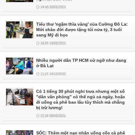
14:43 20/02/2023
Tiểu thư 'ngậm thìa vàng' của Cường Đô La:
Mới chào đời được tặng túi nửa tỷ, 3 tuổi
sang Mỹ đi học
16:55 19/02/2023
Nhiều người dân TP HCM cứ ngỡ như đang
ở Đà Lạt
11:15 16/10/2022
Có 1 tiếng 30 phút nghỉ trưa nhưng một số
"dân văn phòng" có thể ngủ cả ngày, hoặc
đi uống cà phê bao lâu tùy thích mà chẳng
bị trừ lương!
21:18 09/06/2022
SỐC: Thêm một nạn nhân uống cốc cà phê