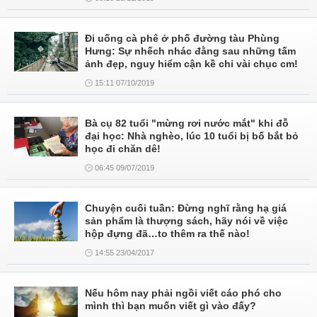
Đi uống cà phê ở phố đường tàu Phùng
Hưng: Sự nhếch nhác đằng sau những tấm
ảnh đẹp, nguy hiểm cận kề chỉ vài chục cm!
15:11 07/10/2019
Bà cụ 82 tuổi "mừng rơi nước mắt" khi đỗ
đại học: Nhà nghèo, lúc 10 tuổi bị bố bắt bỏ
học đi chăn dê!
06:45 09/07/2019
Chuyện cuối tuần: Đừng nghĩ rằng hạ giá
sản phẩm là thượng sách, hãy nói về việc
hộp đựng đã…to thêm ra thế nào!
14:55 23/04/2017
Nếu hôm nay phải ngồi viết cáo phó cho
mình thì bạn muốn viết gì vào đấy?