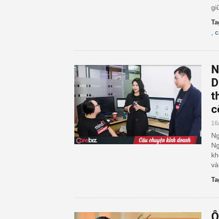
gi
Ta
,
c
N
D
t
c
16
Ng
Ng
kh
v
Ta
Ô