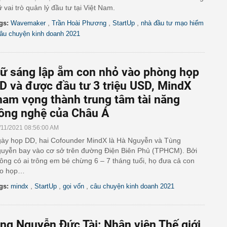
ữ vai trò quản lý đầu tư tại Việt Nam.
,
,
,
gs:
Wavemaker
Trần Hoài Phương
StartUp
nhà đầu tư mạo hiểm
âu chuyện kinh doanh 2021
ữ sáng lập ẵm con nhỏ vào phòng họp
D và được đầu tư 3 triệu USD, MindX
ham vọng thành trung tâm tài năng
ông nghệ của Châu Á
/11/2021 08:56:00 AM
ày họp DD, hai Cofounder MindX là Hà Nguyễn và Tùng
uyễn bay vào cơ sở trên đường Điện Biên Phủ (TPHCM). Bởi
ông có ai trông em bé chừng 6 – 7 tháng tuổi, họ đưa cả con
ào họp…
,
,
,
gs:
mindx
StartUp
gọi vốn
câu chuyện kinh doanh 2021
ng Nguyễn Đức Tài: Nhân viên Thế giới