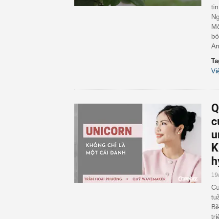
ti
Ng
Mố
bỏ
An
Ta
Vi
Q
c
u
K
h
19
Cu
tu
Bi
tr