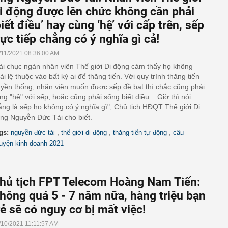
i động được lên chức không cần phải
biết điều’ hay cùng ‘hệ’ với cấp trên, sếp
rực tiếp chẳng có ý nghĩa gì cả!
/11/2021 08:36:00 AM
ài chục ngàn nhân viên Thế giới Di động cảm thấy họ không
ải lệ thuộc vào bất kỳ ai để thăng tiến. Với quy trình thăng tiến
uyền thống, nhân viên muốn được sếp đề bạt thì chắc cũng phải
ng "hệ" với sếp, hoặc cũng phải sống biết điều... Giờ thì nói
ẳng là sếp họ không có ý nghĩa gì", Chủ tịch HĐQT Thế giới Di
ng Nguyễn Đức Tài cho biết.
,
,
,
gs:
nguyễn đức tài
thế giới di động
thăng tiến tự động
câu
uyện kinh doanh 2021
hủ tịch FPT Telecom Hoàng Nam Tiến:
hông quá 5 - 7 năm nữa, hàng triệu bạn
rẻ sẽ có nguy cơ bị mất việc!
/10/2021 11:11:57 AM