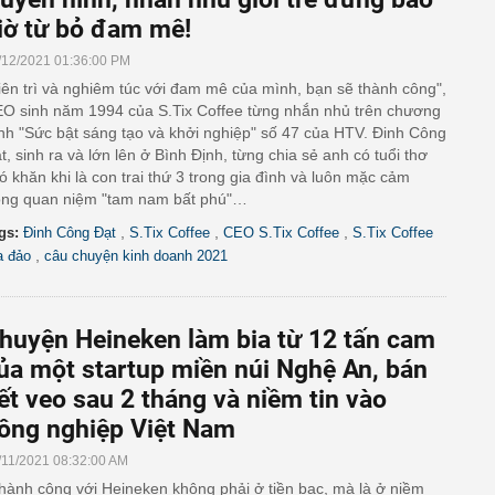
iờ từ bỏ đam mê!
/12/2021 01:36:00 PM
iên trì và nghiêm túc với đam mê của mình, bạn sẽ thành công",
O sinh năm 1994 của S.Tix Coffee từng nhắn nhủ trên chương
ình "Sức bật sáng tạo và khởi nghiệp" số 47 của HTV. Đinh Công
t, sinh ra và lớn lên ở Bình Định, từng chia sẻ anh có tuổi thơ
ó khăn khi là con trai thứ 3 trong gia đình và luôn mặc cảm
ong quan niệm "tam nam bất phú"…
,
,
,
gs:
Đinh Công Đạt
S.Tix Coffee
CEO S.Tix Coffee
S.Tix Coffee
,
a đảo
câu chuyện kinh doanh 2021
huyện Heineken làm bia từ 12 tấn cam
ủa một startup miền núi Nghệ An, bán
ết veo sau 2 tháng và niềm tin vào
ông nghiệp Việt Nam
/11/2021 08:32:00 AM
hành công với Heineken không phải ở tiền bạc, mà là ở niềm