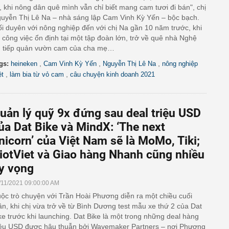
n, khi nông dân quê mình vẫn chỉ biết mang cam tươi đi bán", chị
uyễn Thị Lê Na – nhà sáng lập Cam Vinh Kỳ Yến – bộc bạch.
i duyên với nông nghiệp đến với chị Na gần 10 năm trước, khi
 công việc ổn định tại một tập đoàn lớn, trở về quê nhà Nghệ
 tiếp quản vườn cam của cha mẹ…
,
,
,
gs:
heineken
Cam Vinh Kỳ Yến
Nguyễn Thị Lê Na
nông nghiệp
,
,
ệt
làm bia từ vỏ cam
câu chuyện kinh doanh 2021
uản lý quỹ 9x đứng sau deal triệu USD
ủa Dat Bike và MindX: ‘The next
nicorn’ của Việt Nam sẽ là MoMo, Tiki;
iotViet và Giao hàng Nhanh cũng nhiều
y vọng
/11/2021 09:00:00 AM
ộc trò chuyện với Trần Hoài Phương diễn ra một chiều cuối
ần, khi chị vừa trở về từ Bình Dương test mẫu xe thứ 2 của Dat
ke trước khi launching. Dat Bike là một trong những deal hàng
iệu USD được hậu thuẫn bởi Wavemaker Partners – nơi Phương