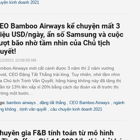
uyện kinh doanh 2021
EO Bamboo Airways kể chuyện mất 3
riệu USD/ngày, ẩn số Samsung và cuộc
ượt bão nhờ tầm nhìn của Chủ tịch
uyết!
/12/2021 10:08:00 AM
mboo Airways mới cất cánh được 3 năm thì 2 năm vướng
vid, CEO Đặng Tất Thắng trải lòng. Tuy nhiên, nhờ tầm nhìn
a Chủ tịch Trịnh Văn Quyết, hãng hàng không này đã tăng thị
ần từ 13% lên xấp xỉ 20% bằng cách dự đoán và đi trước thị
ường một bước…
,
,
,
gs:
bamboo airways
đặng tất thắng
CEO Bamboo Airways
ngành
,
,
ng không
trịnh văn quyết
câu chuyện kinh doanh 2021
huyên gia F&B tính toán từ mô hình