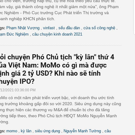
ao cho viện, trường hấp thụ, cụ thể hóa theo yêu cầu thực tế.
àm vậy, giá thành công nghệ ít nhất giảm một nửa", ông Phạm
c Nghiệm - Phó Cục trưởng Cục Phát triển Thị trường và
anh nghiệp KHCN phân tích.
,
,
,
,
gs:
Phạm Nhật Vượng
vinfast
sếu đầu đàn
cửa sổ công nghệ
,
ạm Đức Nghiệm
câu chuyện kinh doanh 2021
ỏi chuyện Phó Chủ tịch "kỳ lân" thứ 4
ủa Việt Nam: MoMo có gì mà được
ịnh giá 2 tỷ USD? Khi nào sẽ tính
huyện IPO?
/12/2021 03:36:00 PM
Mo có một năm phát triển vượt bậc, với doanh thu ước tính
ng trưởng khoảng gấp đôi so với 2020. Siêu ứng dụng này cũng
ng thực hiện các thương vụ M&A để chuẩn bị cho đà tăng
ưởng tiếp theo, theo Phó Chủ tịch HĐQT MoMo Nguyễn Mạnh
ờng.
,
,
,
,
gs:
momo
kỳ lân
siêu ứng dụng
Nguyễn Mạnh Tường
câu