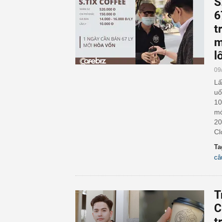
S
6
t
m
l
09
Lấ
uố
10
mớ
20
Cl
Ta
câ
T
C
t