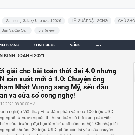
Samsung Galaxy Unpacked 2026
LÃI SUẤT DẬY SÓNG
CHỦ SHO
i Sản Và Gia Sản
BizReview
INH DOANH
CÔNG NGHỆ
SỐNG
N KINH DOANH 2021
ời giải cho bài toán thời đại 4.0 nhưng
N sản xuất mới ở 1.0: Chuyện ông
hạm Nhật Vượng sang Mỹ, sếu đầu
àn và cửa sổ công nghệ!
/12/2021 08:00:00 AM
anh nghiệp Việt thay vì tự đàm phán và mua 100 triệu USD
ng nghệ từ nước ngoài, thì hoàn toàn có thể dùng các viện
hiên cứu, trường đại học làm ‘cửa sổ công nghệ’: Chỉ nhập lõi
ng nghệ khoảng 20 triệu USD, phần còn lại yêu cầu chuyển