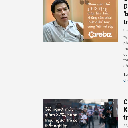
D
‘
t
02
"V
ph
tr
cù
th
độ
Ta
ch
C
K
t
22