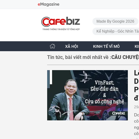
Bỏ qua điều hướng
CafeBiz - Trang chủ
Made By Google 2026
Kế Nghiệp - Góc Nhìn Tà
XÃ HỘI
KINH TẾ VĨ MÔ
K
Tin tức, bài viết mới nhất về :
CÂU CHUYỆ
L
D
P
đ
29
Do
cô
ng
cô