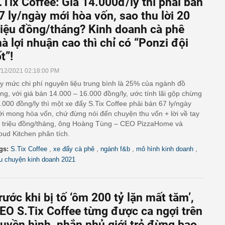
.Tix Coffee: Giá 14.000đ/ly thì phải bán
7 ly/ngày mới hòa vốn, sao thu lời 20
riệu đồng/tháng? Kinh doanh cà phê
à lợi nhuận cao thì chỉ có “Ponzi đội
ốt”!
/12/2021 02:18:00 PM
y mức chi phí nguyên liệu trung bình là 25% của ngành đồ
ng, với giá bán 14.000 – 16.000 đồng/ly, ước tính lãi gộp chừng
.000 đồng/ly thì một xe đẩy S.Tix Coffee phải bán 67 ly/ngày
i mong hòa vốn, chứ đừng nói đến chuyện thu vốn + lời về tay
 triệu đồng/tháng, ông Hoàng Tùng – CEO PizzaHome và
oud Kitchen phân tích.
,
,
,
,
gs:
S.Tix Coffee
xe đẩy cà phê
ngành f&b
mô hình kinh doanh
u chuyện kinh doanh 2021
rước khi bị tố ‘ôm 200 tỷ lặn mất tăm’,
EO S.Tix Coffee từng được ca ngợi trên
ruyền hình, nhắn nhủ giới trẻ đừng bao