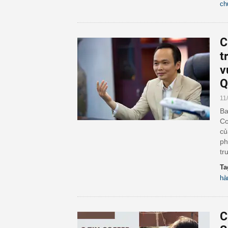
ch
C
t
v
Q
11
Ba
Co
củ
ph
tr
Ta
hà
C