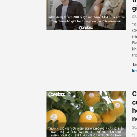
g
08
"K
CE
tr
Đạ
kh
tr
Ta
lừ
C
c
h
n
30
"T