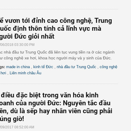
ể vươn tới đỉnh cao công nghệ, Trung
uốc định thôn tính cả lĩnh vực mà
gười Đức giỏi nhất
/06/2018 03:30:00 PM
c nhà đầu tư Trung Quốc đã liên tục vung tiền ra ở các ngành
ư công nghệ xe hơi, khoa học người máy và y sinh của Đức.
,
,
,
gs:
made in china
kinh tế Đức
nhà đầu tư Trung Quốc
công nghệ
,
 hơi
Liên minh châu Âu
 điều đặc biệt trong văn hóa kinh
oanh của người Đức: Nguyên tắc đầu
iên, dù là sếp hay nhân viên cũng phải
úng giờ!
/09/2017 08:52:00 AM