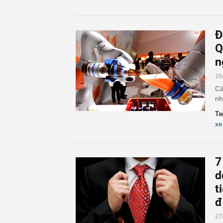
Đ
Q
n
16
Cá
nh
Ta
xe
7
d
t
đ
27