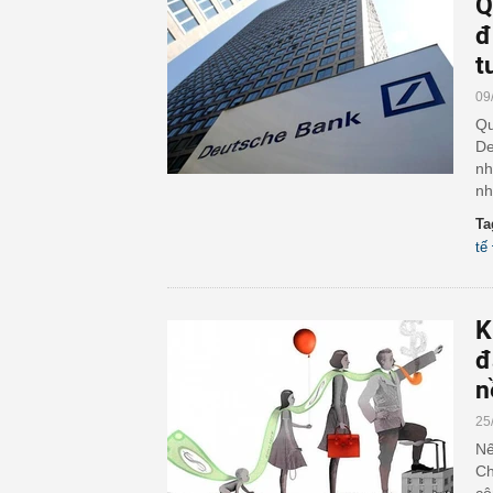
Q
đ
t
09
Qu
De
nh
nh
Ta
tế
K
đ
n
25
Nế
Ch