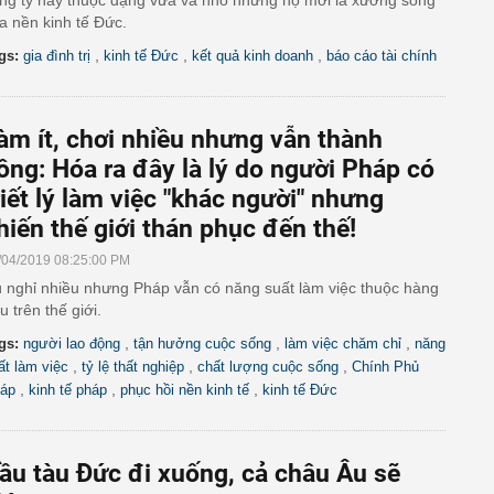
ng ty này thuộc dạng vừa và nhỏ nhưng họ mới là xương sống
a nền kinh tế Đức.
,
,
,
gs:
gia đình trị
kinh tế Đức
kết quả kinh doanh
báo cáo tài chính
àm ít, chơi nhiều nhưng vẫn thành
ông: Hóa ra đây là lý do người Pháp có
riết lý làm việc "khác người" nhưng
hiến thế giới thán phục đến thế!
/04/2019 08:25:00 PM
 nghỉ nhiều nhưng Pháp vẫn có năng suất làm việc thuộc hàng
u trên thế giới.
,
,
,
gs:
người lao động
tận hưởng cuộc sống
làm việc chăm chỉ
năng
,
,
,
ất làm việc
tỷ lệ thất nghiệp
chất lượng cuộc sống
Chính Phủ
,
,
,
áp
kinh tế pháp
phục hồi nền kinh tế
kinh tế Đức
ầu tàu Đức đi xuống, cả châu Âu sẽ