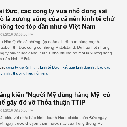
ại Đức, các công ty vừa nhỏ đóng vai
rò là xương sống của cả nền kinh tế chứ
hông teo tóp dần như ở Việt Nam
/08/2016 03:09:00 PM
u Hàn Quốc có những tập đoàn gia đình trị hùng mạnh-
aebol- thì Đức cũng có những Mittelstand. Dù hầu hết những
ng ty này thuộc dạng vừa và nhỏ nhưng họ mới là xương sống
a nền kinh tế Đức.
,
,
,
gs:
công ty gia đình trị
kinh tế Đức
kết quả kinh doanh
báo cáo
,
i chính
thương hiệu nổi tiếng
áng kiến "Người Mỹ dùng hàng Mỹ" có
hể gây đổ vỡ Thỏa thuận TTIP
/04/2016 08:30:00 PM
át biểu với nhật báo kinh doanh Handelsblatt của Đức ngày
/4 ngay trước chuyến thăm nước này của Tổng thống Mỹ