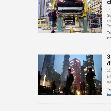
c
17
Sự
ch
Yo
Ta
ki
3
đ
16
Nề
sự
Ta
tr