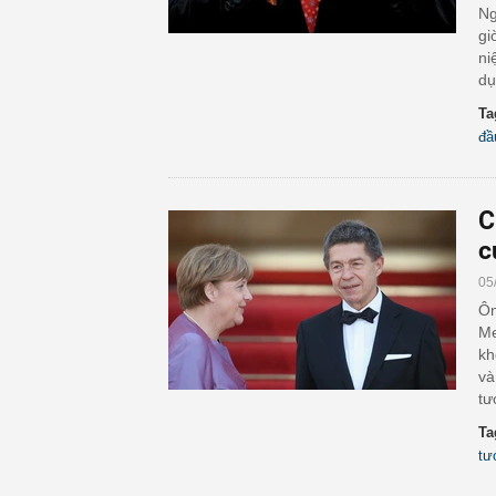
Ng
gi
ni
dụ
Ta
đầ
C
c
05
Ôn
Me
kh
và
tư
Ta
tư