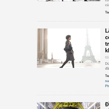
cô
củ
Ta
L
c
t
k
02
Dù
đầ
Ta
su
Ph
Đ