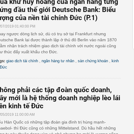
uá khứ huy hoàng của ngân hàng từng
ứng đầu thế giới Deutsche Bank: Biểu
ượng của nền tài chính Đức (P.1)
/07/2019 01:40:00 PM
ay ngược dòng lịch sử, dù có trụ sở tại Frankfurt nhưng
utsche Bank lại được thành lập ở thủ đô Berlin vào năm 1870
ằm nhận trách nhiệm giao dịch tài chính với nước ngoài cũng
ư thúc đẩy xuất khẩu cho Đức.
,
,
,
gs:
giao dịch tài chính
ngân hàng tư nhân
sàn chứng khoán
kinh
 Đức
hông phải các tập đoàn quốc doanh,
ây mới là hệ thống doanh nghiệp lèo lái
ền kinh tế Đức
/05/2019 11:00:00 AM
u Hàn Quốc có những tập đoàn gia đình trị hùng mạnh-
aebol- thì Đức cũng có những Mittelstand. Dù hầu hết những