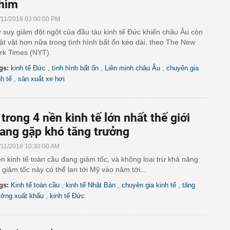
hìm
/11/2018 03:00:00 PM
 suy giảm đột ngột của đầu tàu kinh tế Đức khiến châu Âu còn
ật vật hơn nữa trong tình hình bất ổn kéo dài, theo The New
rk Times (NYT).
,
,
,
gs:
kinh tế Đức
tình hình bất ổn
Liên minh châu Âu
chuyên gia
,
nh tế
sản xuất xe hơi
 trong 4 nền kinh tế lớn nhất thế giới
ang gặp khó tăng trưởng
/11/2018 10:30:00 AM
n kinh tế toàn cầu đang giảm tốc, và không loại trừ khả năng
 giảm tốc này có thể lan tới Mỹ vào năm tới...
,
,
,
gs:
Kinh tế toàn cầu
kinh tế Nhật Bản
chuyên gia kinh tế
tăng
,
ưởng xuất khẩu
kinh tế Đức