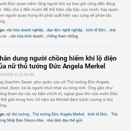
ười Đức quan niệm rằng người lịch sự bao giờ cũng đến đúng
ờ. Nếu chủ ý đến muộn để thể hiện cấp bậc của mình, hay quan
ệm người quan trọng thì phải xuất hiện sau cùng sẽ phản tác
ng..
,
,
,
gs:
văn hóa doanh nghiệp
đạo đức nghề nghiệp
kinh tế Đức
nhà
,
,
u tư
văn hóa kinh doanh
chống tham nhũng
hân dung người chồng hiếm khi lộ diện
ủa nữ thủ tướng Đức Angela Merkel
/10/2016 11:21:35 AM
g Joachim Sauer, phu quân của nữ Thủ tướng Đức Angela
rkel, được coi là người nhút nhát và nóng tính. Ông gần như
ông tham dự các sự kiện chính trị, ngoại giao lớn của nước Đức
 thế giới trong hơn 10 năm bà Merkel đảm trách cương vị thủ
ớng.
,
,
,
gs:
nữ thủ tướng
Thủ tướng Đức Angela Merkel
kinh tế Đức
Thủ
,
ớng Nhật Bản Shinzo Abe
nhà lãnh đạo thế giới