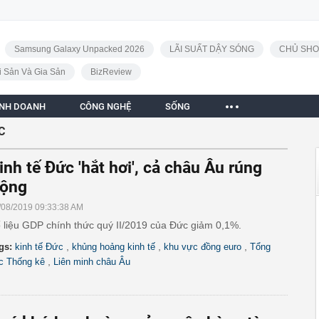
Samsung Galaxy Unpacked 2026
LÃI SUẤT DẬY SÓNG
CHỦ SHO
i Sản Và Gia Sản
BizReview
INH DOANH
CÔNG NGHỆ
SỐNG
C
inh tế Đức 'hắt hơi', cả châu Âu rúng
ộng
/08/2019 09:33:38 AM
 liệu GDP chính thức quý II/2019 của Đức giảm 0,1%.
,
,
,
gs:
kinh tế Đức
khủng hoảng kinh tế
khu vực đồng euro
Tổng
,
c Thống kê
Liên minh châu Âu