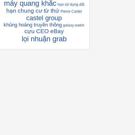
máy quang khắc
hạn sử dụng đất
hạn chung cư
từ thứ
Pierre Castel
castel group
khủng hoàng truyền thông
galaxy watch
cựu CEO eBay
lọi nhuận grab