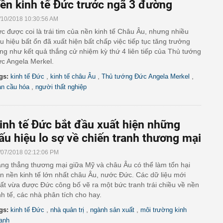
ền kinh tế Đức trước ngã 3 đường
/10/2018 10:30:56 AM
c được coi là trái tim của nền kinh tế Châu Âu, nhưng nhiều
u hiệu bất ổn đã xuất hiện bất chấp việc tiếp tục tăng trưởng
ng như kết quả thắng cử nhiệm kỳ thứ 4 liên tiếp của Thủ tướng
c Angela Merkel.
,
,
,
gs:
kinh tế Đức
kinh tế châu Âu
Thủ tướng Đức Angela Merkel
,
àn cầu hóa
người thất nghiệp
inh tế Đức bắt đầu xuất hiện những
ấu hiệu lo sợ về chiến tranh thương mại
/07/2018 02:12:06 PM
ng thẳng thương mại giữa Mỹ và châu Âu có thể làm tổn hại
n nền kinh tế lớn nhất châu Âu, nước Đức. Các dữ liệu mới
ất vừa được Đức công bố vẽ ra một bức tranh trái chiều về nền
nh tế, các nhà phân tích cho hay.
,
,
,
gs:
kinh tế Đức
nhà quản trị
ngành sản xuất
môi trường kinh
anh