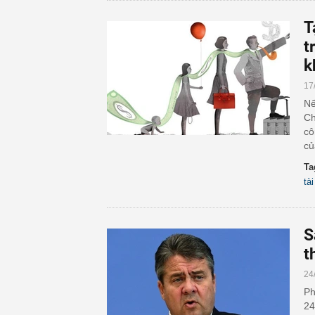
T
t
k
17
Nế
Ch
cô
củ
Ta
tà
S
t
24
Ph
24