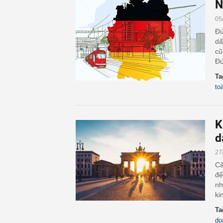
N
05
Đứ
dấ
cũ
Đứ
Ta
to
K
d
27
Că
đế
nh
ki
Ta
do