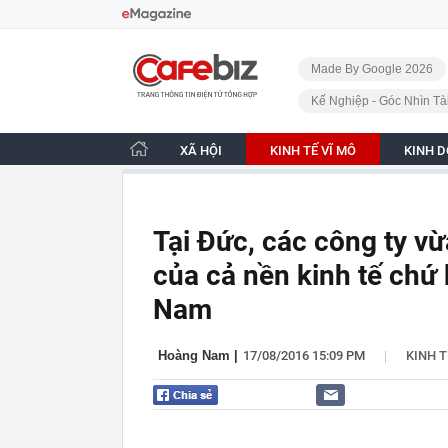
Bỏ qua điều hướng
CafeBiz - Trang chủ
Made By Google 2026
Kế Nghiệp - Góc Nhìn Tà
XÃ HỘI
KINH TẾ VĨ MÔ
KINH 
Tại Đức, các công ty vừ
của cả nền kinh tế chứ 
Nam
|
Hoàng Nam
|
17/08/2016 15:09 PM
KINH T