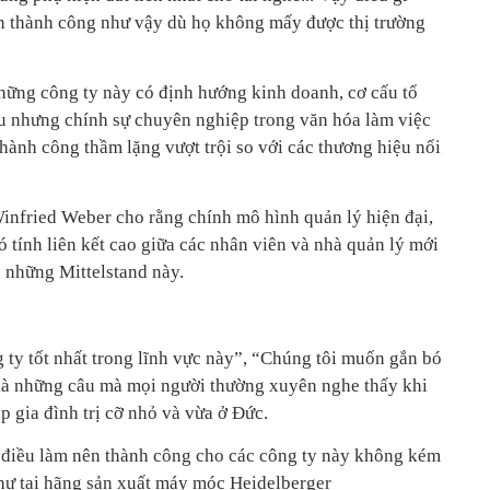
n thành công như vậy dù họ không mấy được thị trường
hững công ty này có định hướng kinh doanh, cơ cấu tổ
u nhưng chính sự chuyên nghiệp trong văn hóa làm việc
hành công thầm lặng vượt trội so với các thương hiệu nổi
Winfried Weber cho rằng chính mô hình quản lý hiện đại,
có tính liên kết cao giữa các nhân viên và nhà quản lý mới
 những Mittelstand này.
 ty tốt nhất trong lĩnh vực này”, “Chúng tôi muốn gắn bó
 là những câu mà mọi người thường xuyên nghe thấy khi
 gia đình trị cỡ nhỏ và vừa ở Đức.
là điều làm nên thành công cho các công ty này không kém
hư tại hãng sản xuất máy móc Heidelberger