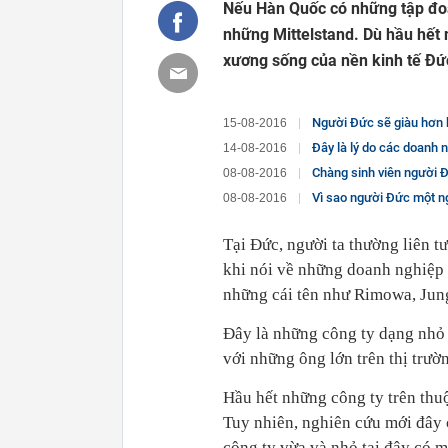
Nếu Hàn Quốc có những tập đoà
những Mittelstand. Dù hầu hết
xương sống của nền kinh tế Đứ
Người Đức sẽ giàu hơn k
15-08-2016
Đây là lý do các doanh 
14-08-2016
Chàng sinh viên người Đức
08-08-2016
Vì sao người Đức một ngày là
08-08-2016
Tại Đức, người ta thường liên 
khi nói về những doanh nghiệp t
những cái tên như Rimowa, Ju
Đây là những công ty dạng nhỏ 
với những ông lớn trên thị trườ
Hầu hết những công ty trên thuộ
Tuy nhiên, nghiên cứu mới đây
công ty vừa và nhỏ tại đây có 