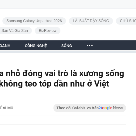
Samsung Galaxy Unpacked 2026
LÃI SUẤT DẬY SÓNG
CHỦ SHO
i Sản Và Gia Sản
BizReview
DOANH
CÔNG NGHỆ
SỐNG
a nhỏ đóng vai trò là xương sống
không teo tóp dần như ở Việt
Ế VĨ MÔ
Theo dõi Cafebiz.vn trên