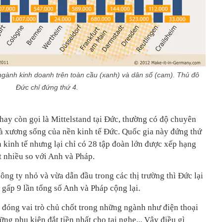
ành kinh doanh trên toàn cầu (xanh) và dân số (cam). Thủ đô
Đức chỉ đứng thứ 4.
hay còn gọi là Mittelstand tại Đức, thường có độ chuyên
là xương sống của nền kinh tế Đức. Quốc gia này đứng thứ
ền kinh tế nhưng lại chỉ có 28 tập đoàn lớn được xếp hạng
t nhiều so với Anh và Pháp.
ng ty nhỏ và vừa dẫn đầu trong các thị trường thì Đức lại
gấp 9 lần tổng số Anh và Pháp cộng lại.
đóng vai trò chủ chốt trong những ngành như điện thoại
ững phụ kiện đắt tiền nhất cho tai nghe... Vậy điều gì