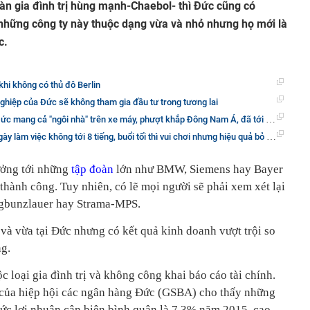
n gia đình trị hùng mạnh-Chaebol- thì Đức cũng có
 những công ty này thuộc dạng vừa và nhỏ nhưng họ mới là
c.
hi không có thủ đô Berlin
nghiệp của Đức sẽ không tham gia đầu tư trong tương lai
 mang cả "ngôi nhà" trên xe máy, phượt khắp Đông Nam Á, đã tới Việt Nam
m việc không tới 8 tiếng, buổi tối thì vui chơi nhưng hiệu quả bỏ xa người Việt?
tưởng tới những
tập đoàn
lớn như BMW, Siemens hay Bayer
hành công. Tuy nhiên, có lẽ mọi người sẽ phải xem xét lại
ngbunzlauer hay Strama-MPS.
và vừa tại Đức nhưng có kết quả kinh doanh vượt trội so
ng.
c loại gia đình trị và không công khai báo cáo tài chính.
 của hiệp hội các ngân hàng Đức (GSBA) cho thấy những
mức lợi nhuận cận biên bình quân là 7,3% năm 2015, cao