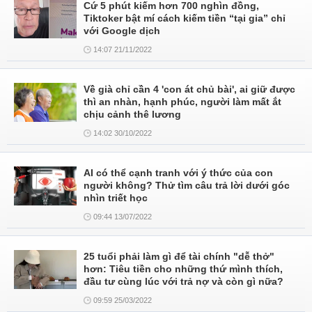
Cứ 5 phút kiếm hơn 700 nghìn đồng,
Tiktoker bật mí cách kiếm tiền “tại gia” chỉ
với Google dịch
14:07 21/11/2022
Về già chỉ cần 4 'con át chủ bài', ai giữ được
thì an nhàn, hạnh phúc, người làm mất ắt
chịu cảnh thê lương
14:02 30/10/2022
AI có thể cạnh tranh với ý thức của con
người không? Thử tìm câu trả lời dưới góc
nhìn triết học
09:44 13/07/2022
25 tuổi phải làm gì để tài chính "dễ thở"
hơn: Tiêu tiền cho những thứ mình thích,
đầu tư cùng lúc với trả nợ và còn gì nữa?
09:59 25/03/2022