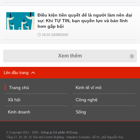
Điều kiện tiên quyết để là người làm nên đại
sự: Khi TỰ TIN, bạn quyền lực và bản lĩnh
hơn gấp bội
15:01 02/08/2020
Xem thêm
Lên đầu trang
Trang chủ
Kinh tế vĩ mô
Xã hội
Công nghệ
Kinh doanh
Sống
© Copyright 2012 - 2026 -
Công ty Cổ phần VCCorp.
Tầng 17, 19, 20, 21 Toà nhà Center Building - Hapulico Complex, Số 01, phố Nguyễn Huy