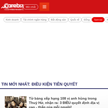
Đọc nhiều
Mới nhất
Kinh doanh
Tài chính ngân hàng
Bất động sản
Quốc tế
Sống
Special
X
TIN MỚI NHẤT: ĐIỀU KIỆN TIÊN QUYẾT
Từ bảng xếp hạng 108 vị anh hùng trong
Thuỷ Hử, nhận ra: 3 ĐIỀU quyết định địa vị
cao - thấp của mỗi người!