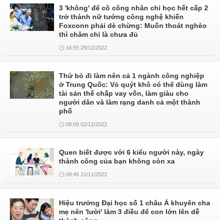
3 'không' để cô công nhân chỉ học hết cấp 2
trở thành nữ tướng công nghệ khiến
Foxconn phải dè chừng: Muốn thoát nghèo
thì chăm chỉ là chưa đủ
16:55 29/12/2022
Thứ bỏ đi làm nên cả 1 ngành công nghiệp
ở Trung Quốc: Vỏ quýt khô có thể dùng làm
tài sản thế chấp vay vốn, làm giàu cho
người dân và làm rạng danh cả một thành
phố
08:09 02/12/2022
Quen biết được với 6 kiểu người này, ngày
thành công của bạn không còn xa
09:45 21/11/2022
Hiệu trưởng Đại học số 1 châu Á khuyên cha
mẹ nên 'lười' làm 3 điều để con lớn lên dễ