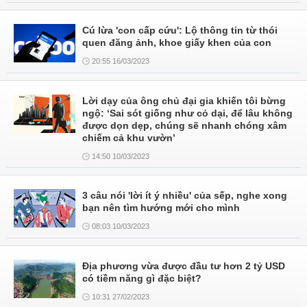
Cú lừa 'con cấp cứu': Lộ thông tin từ thói
quen đăng ảnh, khoe giấy khen của con
20:55 16/03/2023
Lời dạy của ông chủ đại gia khiến tôi bừng
ngộ: ‘Sai sót giống như cỏ dại, để lâu không
được dọn dẹp, chúng sẽ nhanh chóng xâm
chiếm cả khu vườn’
14:50 10/03/2023
3 câu nói 'lời ít ý nhiều' của sếp, nghe xong
bạn nên tìm hướng mới cho mình
08:03 10/03/2023
Địa phương vừa được đầu tư hơn 2 tỷ USD
có tiềm năng gì đặc biệt?
10:31 27/02/2023