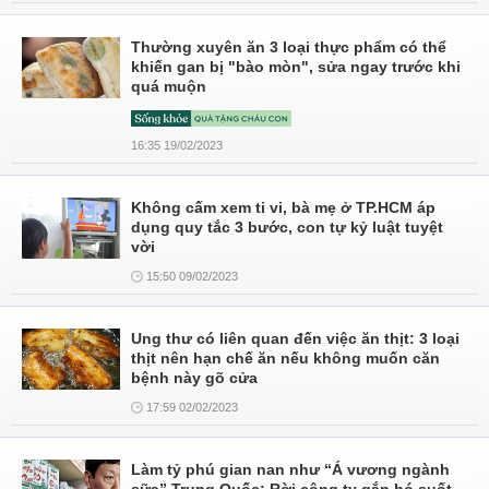
Thường xuyên ăn 3 loại thực phẩm có thể
khiến gan bị "bào mòn", sửa ngay trước khi
quá muộn
16:35 19/02/2023
Không cấm xem ti vi, bà mẹ ở TP.HCM áp
dụng quy tắc 3 bước, con tự kỷ luật tuyệt
vời
15:50 09/02/2023
Ung thư có liên quan đến việc ăn thịt: 3 loại
thịt nên hạn chế ăn nếu không muốn căn
bệnh này gõ cửa
17:59 02/02/2023
Làm tỷ phú gian nan như “Á vương ngành