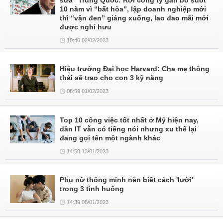
sữa” Trung Quốc: Rời công ty gắn bó suốt
10 năm vì “bất hòa”, lập doanh nghiệp mới
thì “vận đen” giáng xuống, lao đao mãi mới
được nghỉ hưu
10:46 02/02/2023
Hiệu trưởng Đại học Harvard: Cha mẹ thông
thái sẽ trao cho con 3 kỹ năng
08:59 01/02/2023
Top 10 công việc tốt nhất ở Mỹ hiện nay,
dân IT vẫn có tiếng nói nhưng xu thế lại
đang gọi tên một ngành khác
14:50 13/01/2023
Phụ nữ thông minh nên biết cách 'lười'
trong 3 tình huống
14:39 08/01/2023