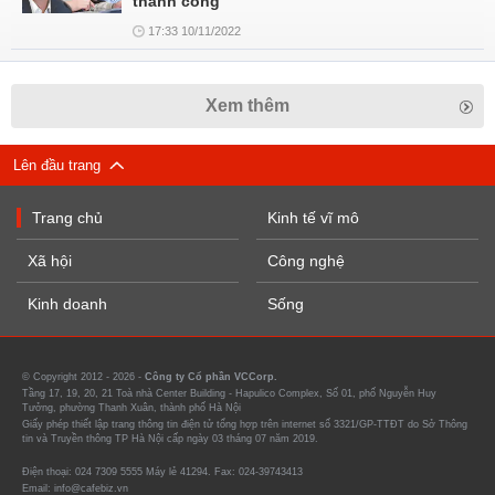
thành công
17:33 10/11/2022
Xem thêm
Lên đầu trang
Trang chủ
Kinh tế vĩ mô
Xã hội
Công nghệ
Kinh doanh
Sống
© Copyright 2012 - 2026 -
Công ty Cổ phần VCCorp.
Tầng 17, 19, 20, 21 Toà nhà Center Building - Hapulico Complex, Số 01, phố Nguyễn Huy
Tưởng, phường Thanh Xuân, thành phố Hà Nội
Giấy phép thiết lập trang thông tin điện tử tổng hợp trên internet số 3321/GP-TTĐT do Sở Thông
tin và Truyền thông TP Hà Nội cấp ngày 03 tháng 07 năm 2019.
Điện thoại: 024 7309 5555 Máy lẻ 41294. Fax: 024-39743413
Email: info@cafebiz.vn