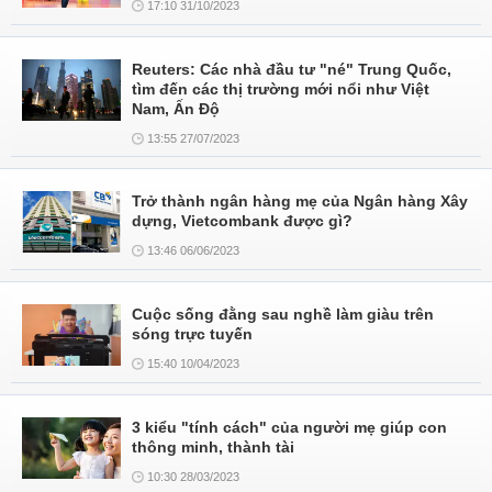
17:10 31/10/2023
Reuters: Các nhà đầu tư "né" Trung Quốc,
tìm đến các thị trường mới nổi như Việt
Nam, Ấn Độ
13:55 27/07/2023
Trở thành ngân hàng mẹ của Ngân hàng Xây
dựng, Vietcombank được gì?
13:46 06/06/2023
Cuộc sống đằng sau nghề làm giàu trên
sóng trực tuyến
15:40 10/04/2023
3 kiểu "tính cách" của người mẹ giúp con
thông minh, thành tài
10:30 28/03/2023