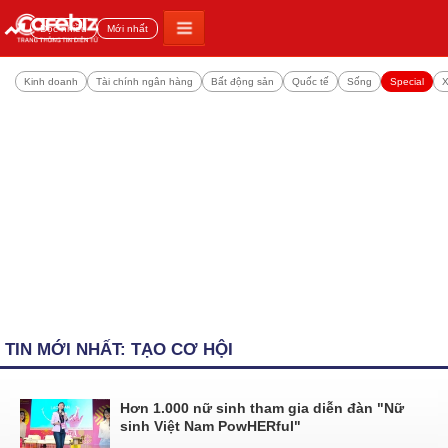
Đọc nhiều
Mới nhất
Kinh doanh
Tài chính ngân hàng
Bất động sản
Quốc tế
Sống
Special
X
TIN MỚI NHẤT: TẠO CƠ HỘI
Hơn 1.000 nữ sinh tham gia diễn đàn "Nữ
sinh Việt Nam PowHERful"