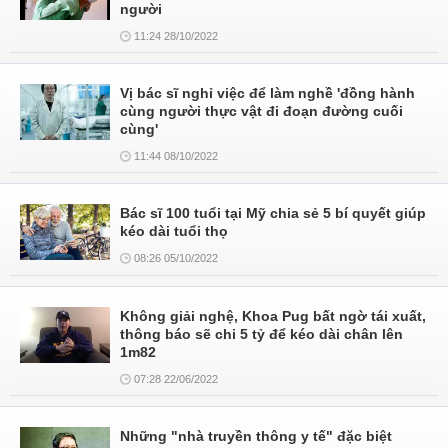
người
11:24 28/10/2022
Vị bác sĩ nghỉ việc để làm nghề 'đồng hành
cùng người thực vật đi đoạn đường cuối
cùng'
11:44 08/10/2022
Bác sĩ 100 tuổi tại Mỹ chia sẻ 5 bí quyết giúp
kéo dài tuổi thọ
08:26 05/10/2022
Không giải nghệ, Khoa Pug bất ngờ tái xuất,
thông báo sẽ chi 5 tỷ để kéo dài chân lên
1m82
07:28 22/06/2022
Những "nhà truyền thông y tế" đặc biệt