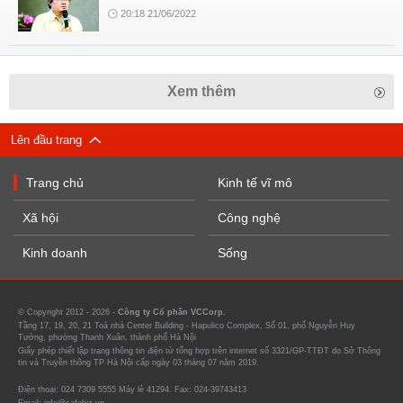
20:18 21/06/2022
Xem thêm
Lên đầu trang
Trang chủ
Kinh tế vĩ mô
Xã hội
Công nghệ
Kinh doanh
Sống
© Copyright 2012 - 2026 -
Công ty Cổ phần VCCorp.
Tầng 17, 19, 20, 21 Toà nhà Center Building - Hapulico Complex, Số 01, phố Nguyễn Huy
Tưởng, phường Thanh Xuân, thành phố Hà Nội
Giấy phép thiết lập trang thông tin điện tử tổng hợp trên internet số 3321/GP-TTĐT do Sở Thông
tin và Truyền thông TP Hà Nội cấp ngày 03 tháng 07 năm 2019.
Điện thoại: 024 7309 5555 Máy lẻ 41294. Fax: 024-39743413