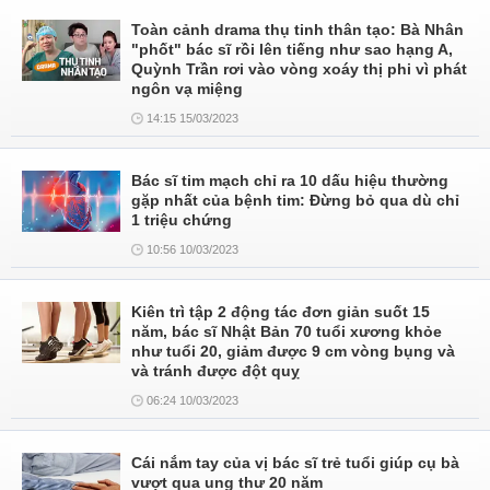
Toàn cảnh drama thụ tinh thân tạo: Bà Nhân
"phốt" bác sĩ rồi lên tiếng như sao hạng A,
Quỳnh Trần rơi vào vòng xoáy thị phi vì phát
ngôn vạ miệng
14:15 15/03/2023
Bác sĩ tim mạch chỉ ra 10 dấu hiệu thường
gặp nhất của bệnh tim: Đừng bỏ qua dù chỉ
1 triệu chứng
10:56 10/03/2023
Kiên trì tập 2 động tác đơn giản suốt 15
năm, bác sĩ Nhật Bản 70 tuổi xương khỏe
như tuổi 20, giảm được 9 cm vòng bụng và
và tránh được đột quỵ
06:24 10/03/2023
Cái nắm tay của vị bác sĩ trẻ tuổi giúp cụ bà
vượt qua ung thư 20 năm