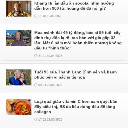
Khang Hi lần đầu ăn socola, nhìn hướng
dẫn hơn 900 từ, hoàng đế đã nói gì?
11:40 12/05/2023
Mua mảnh đất 49 tỷ đồng, bác sĩ 59 tuổi xây
dinh thự độc lạ rồi rao bán với giá gấp 32
lần: Mất 6 năm mới hoàn thiện nhưng không
đầu tư "hình thức"
21:01 30/04/2023
Tuổi 53 của Thanh Lam: Bình yên và hạnh
phúc bên vị bác sĩ tài hoa
09:04 24/04/2023
Loại quả giàu vitamin C hơn cam quýt bán
đầy siêu thị, BS da liễu dùng đều để tăng
collagen
17:32 29/03/2023