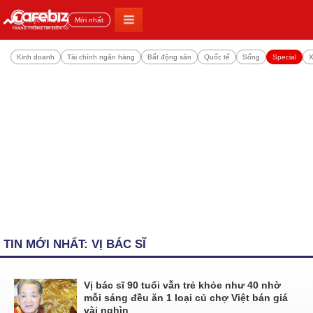
Đọc nhiều
Mới nhất
Kinh doanh
Tài chính ngân hàng
Bất động sản
Quốc tế
Sống
Special
X
TIN MỚI NHẤT: VỊ BÁC SĨ
Vị bác sĩ 90 tuổi vẫn trẻ khỏe như 40 nhờ
mỗi sáng đều ăn 1 loại củ chợ Việt bán giá
vài nghìn