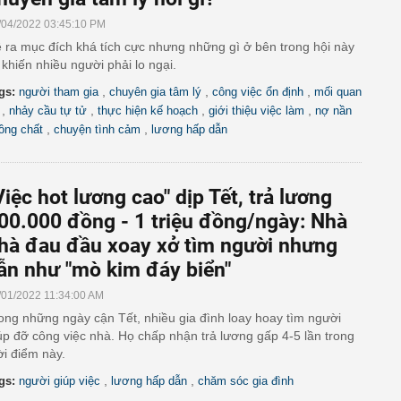
/04/2022 03:45:10 PM
 ra mục đích khá tích cực nhưng những gì ở bên trong hội này
i khiến nhiều người phải lo ngại.
,
,
,
gs:
người tham gia
chuyên gia tâm lý
công việc ổn định
mối quan
,
,
,
,
nhảy cầu tự tử
thực hiện kế hoạch
giới thiệu việc làm
nợ nần
,
,
ồng chất
chuyện tình cảm
lương hấp dẫn
Việc hot lương cao" dịp Tết, trả lương
00.000 đồng - 1 triệu đồng/ngày: Nhà
hà đau đầu xoay xở tìm người nhưng
ẫn như "mò kim đáy biển"
/01/2022 11:34:00 AM
ong những ngày cận Tết, nhiều gia đình loay hoay tìm người
úp đỡ công việc nhà. Họ chấp nhận trả lương gấp 4-5 lần trong
ời điểm này.
,
,
gs:
người giúp việc
lương hấp dẫn
chăm sóc gia đình