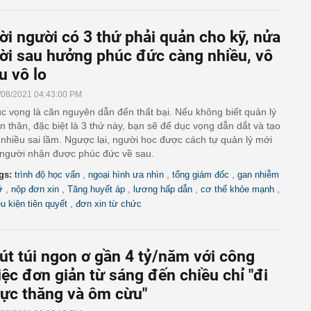
ời người có 3 thứ phải quản cho kỹ, nửa
ời sau hưởng phúc đức càng nhiều, vô
u vô lo
/08/2021 04:43:00 PM
c vọng là căn nguyên dẫn đến thất bại. Nếu không biết quản lý
n thân, đặc biệt là 3 thứ này, bạn sẽ để dục vọng dẫn dắt và tạo
 nhiều sai lầm. Ngược lại, người học được cách tự quản lý mới
 người nhận được phúc đức về sau.
,
,
,
gs:
trình độ học vấn
ngoại hình ưa nhìn
tổng giám đốc
gan nhiễm
,
,
,
,
,
ỡ
nộp đơn xin
Tăng huyết áp
lương hấp dẫn
cơ thể khỏe mạnh
,
ều kiện tiên quyết
đơn xin từ chức
út túi ngon ơ gần 4 tỷ/năm với công
iệc đơn giản từ sáng đến chiều chỉ "đi
rực thăng và ôm cừu"