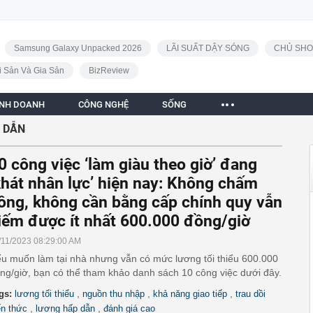
Samsung Galaxy Unpacked 2026
LÃI SUẤT DẬY SÓNG
CHỦ SHO
i Sản Và Gia Sản
BizReview
INH DOANH
CÔNG NGHỆ
SỐNG
 DẪN
0 công việc ‘làm giàu theo giờ’ đang
khát nhân lực’ hiện nay: Không chấm
ông, không cần bằng cấp chính quy vẫn
iếm được ít nhất 600.000 đồng/giờ
/11/2023 08:29:00 AM
u muốn làm tại nhà nhưng vẫn có mức lương tối thiểu 600.000
ng/giờ, bạn có thể tham khảo danh sách 10 công việc dưới đây.
,
,
,
gs:
lương tối thiểu
nguồn thu nhập
khả năng giao tiếp
trau dồi
,
,
ến thức
lương hấp dẫn
đánh giá cao