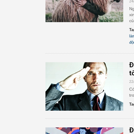
24
Ng
xi
củ
Ta
là
độ
Đ
t
22
Có
tr
Ta
Đ