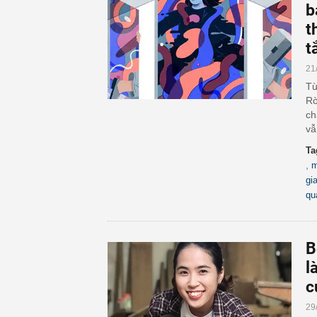
b
t
t
21
Từ
Rờ
ch
vẫ
Ta
,
m
gi
qu
B
l
c
29