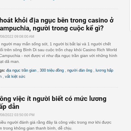
hoát khỏi địa ngục bên trong casino ở
ampuchia, người trong cuộc kể gì?
/08/2022 09:08:00 AM
 người may mắn sống sót, 1 người bị bắt lại và 1 người chết
ối trên sông Bình Di sau cuộc trốn chạy khỏi Casino Rich World
Campuchia - nơi được ví như địa ngục trần gian với những hình
ạt dã man.
,
,
,
gs:
địa ngục trần gian
300 triệu đồng
người đàn ông
lương hấp
,
n
vắt kiệt sức
ông việc ít người biết có mức lương
ấp dẫn
/08/2022 03:50:00 PM
iều người đánh giá rằng đây là công việc trong mơ khi được
m trong không gian thanh bình, dễ chịu.