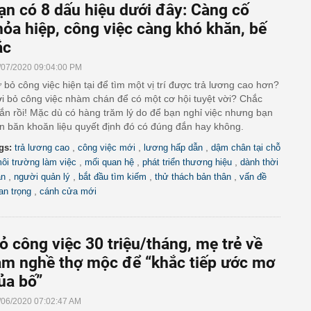
ạn có 8 dấu hiệu dưới đây: Càng cố
hỏa hiệp, công việc càng khó khăn, bế
ắc
/07/2020 09:04:00 PM
 bỏ công việc hiện tại để tìm một vị trí được trả lương cao hơn?
i bỏ công việc nhàm chán để có một cơ hội tuyệt vời? Chắc
ắn rồi! Mặc dù có hàng trăm lý do để bạn nghỉ việc nhưng bạn
n băn khoăn liệu quyết định đó có đúng đắn hay không.
,
,
,
gs:
trả lương cao
công việc mới
lương hấp dẫn
dậm chân tại chỗ
,
,
,
ôi trường làm việc
mối quan hệ
phát triển thương hiệu
dành thời
,
,
,
,
an
người quản lý
bắt đầu tìm kiếm
thử thách bản thân
vấn đề
,
an trọng
cánh cửa mới
ỏ công việc 30 triệu/tháng, mẹ trẻ về
àm nghề thợ mộc để “khắc tiếp ước mơ
ủa bố”
/06/2020 07:02:47 AM