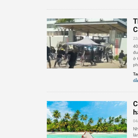
T
C
22
40
đu
ở 
ph
Ta
dẫ
C
h
04
Nh
là