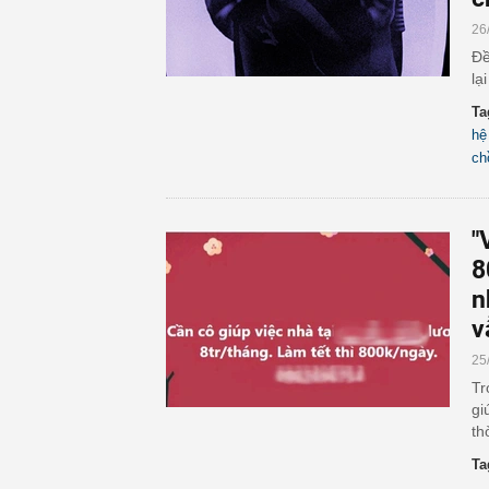
26
Đề
lạ
Ta
hệ
ch
"
8
n
v
25
Tr
gi
th
Ta