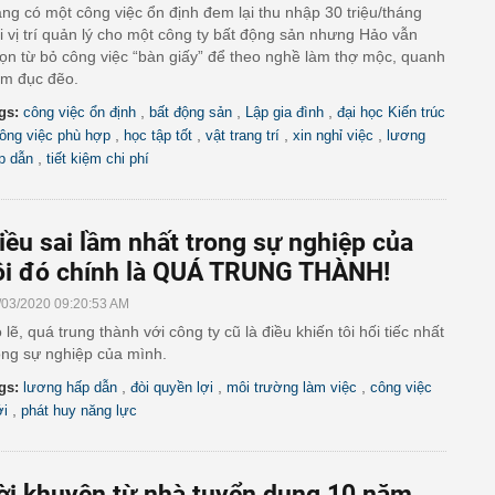
ng có một công việc ổn định đem lại thu nhập 30 triệu/tháng
i vị trí quản lý cho một công ty bất động sản nhưng Hảo vẫn
ọn từ bỏ công việc “bàn giấy” để theo nghề làm thợ mộc, quanh
m đục đẽo.
,
,
,
gs:
công việc ổn định
bất động sản
Lập gia đình
đại học Kiến trúc
,
,
,
,
ông việc phù hợp
học tập tốt
vật trang trí
xin nghỉ việc
lương
,
p dẫn
tiết kiệm chi phí
iều sai lầm nhất trong sự nghiệp của
ôi đó chính là QUÁ TRUNG THÀNH!
/03/2020 09:20:53 AM
 lẽ, quá trung thành với công ty cũ là điều khiến tôi hối tiếc nhất
ong sự nghiệp của mình.
,
,
,
gs:
lương hấp dẫn
đòi quyền lợi
môi trường làm việc
công việc
,
i
phát huy năng lực
ời khuyên từ nhà tuyển dụng 10 năm