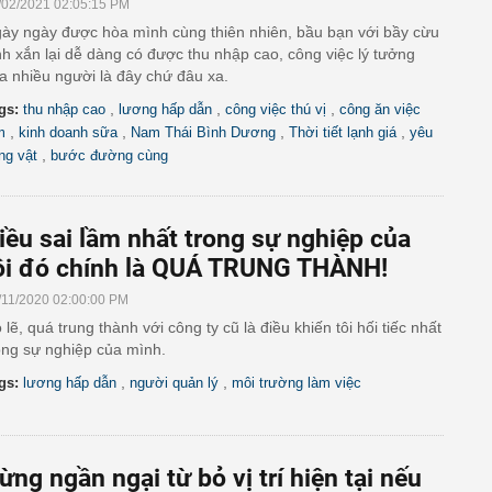
/02/2021 02:05:15 PM
ày ngày được hòa mình cùng thiên nhiên, bầu bạn với bầy cừu
nh xắn lại dễ dàng có được thu nhập cao, công việc lý tưởng
a nhiều người là đây chứ đâu xa.
,
,
,
gs:
thu nhập cao
lương hấp dẫn
công việc thú vị
công ăn việc
,
,
,
,
m
kinh doanh sữa
Nam Thái Bình Dương
Thời tiết lạnh giá
yêu
,
ng vật
bước đường cùng
iều sai lầm nhất trong sự nghiệp của
ôi đó chính là QUÁ TRUNG THÀNH!
/11/2020 02:00:00 PM
 lẽ, quá trung thành với công ty cũ là điều khiến tôi hối tiếc nhất
ong sự nghiệp của mình.
,
,
gs:
lương hấp dẫn
người quản lý
môi trường làm việc
ừng ngần ngại từ bỏ vị trí hiện tại nếu