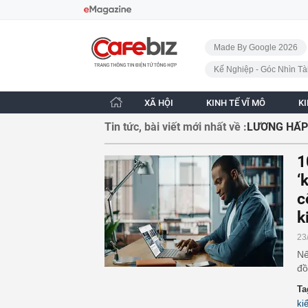
Bỏ qua điều hướng
CafeBiz - Trang chủ
Made By Google 2026
Kế Nghiệp - Góc Nhìn Tà
XÃ HỘI
KINH TẾ VĨ MÔ
K
Tin tức, bài viết mới nhất về :
LƯƠNG HẤP
1
‘
c
k
23
Nế
đồ
Ta
ki