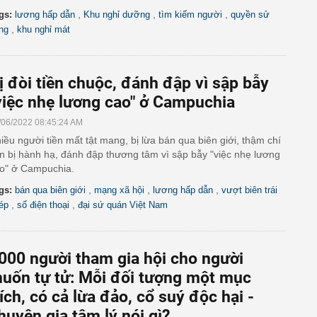
,
,
,
gs:
lương hấp dẫn
Khu nghỉ dưỡng
tìm kiếm người
quyền sử
,
ng
khu nghỉ mát
ị đòi tiền chuộc, đánh đập vì sập bẫy
việc nhẹ lương cao" ở Campuchia
/06/2022 08:45:24 AM
iều người tiền mất tật mang, bị lừa bán qua biên giới, thậm chí
n bị hành hạ, đánh đập thương tâm vì sập bẫy "việc nhẹ lương
o" ở Campuchia.
,
,
,
gs:
bán qua biên giới
mạng xã hội
lương hấp dẫn
vượt biên trái
,
,
ép
số điện thoại
đại sứ quán Việt Nam
000 người tham gia hội cho người
uốn tự tử: Mỗi đối tượng một mục
ích, có cả lừa đảo, cổ suý độc hại -
huyên gia tâm lý nói gì?