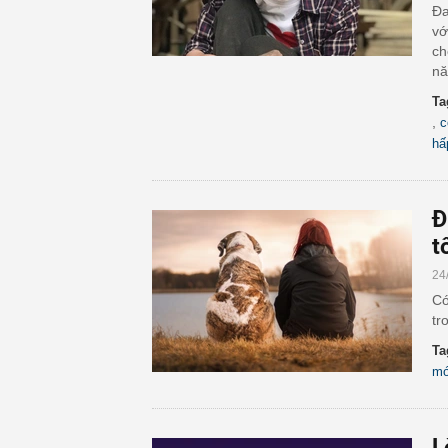
Đa
vớ
ch
nă
Ta
,
c
hấ
Đ
t
24
Có
tr
Ta
mớ
L