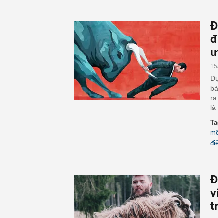
Đ
đ
ư
15
Dụ
bả
ra
là
Ta
m
đi
Đ
v
t