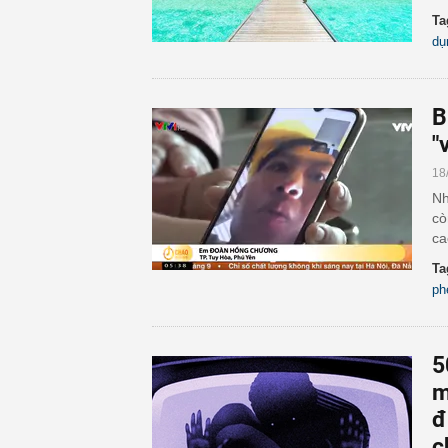
Ta
dụ
B
"
18
Nh
cò
ca
Ta
ph
5
m
đ
c