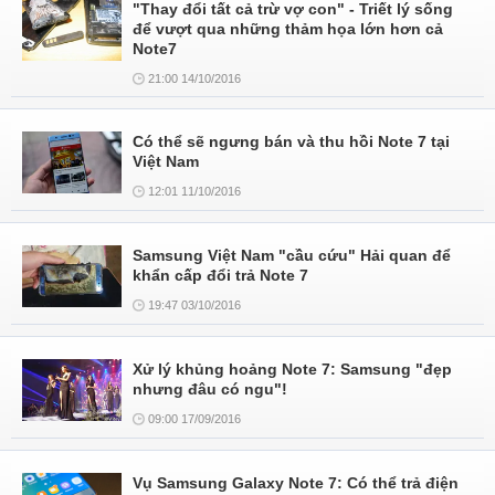
"Thay đổi tất cả trừ vợ con" - Triết lý sống
để vượt qua những thảm họa lớn hơn cả
Note7
21:00 14/10/2016
Có thể sẽ ngưng bán và thu hồi Note 7 tại
Việt Nam
12:01 11/10/2016
Samsung Việt Nam "cầu cứu" Hải quan để
khẩn cấp đổi trả Note 7
19:47 03/10/2016
Xử lý khủng hoảng Note 7: Samsung "đẹp
nhưng đâu có ngu"!
09:00 17/09/2016
Vụ Samsung Galaxy Note 7: Có thể trả điện