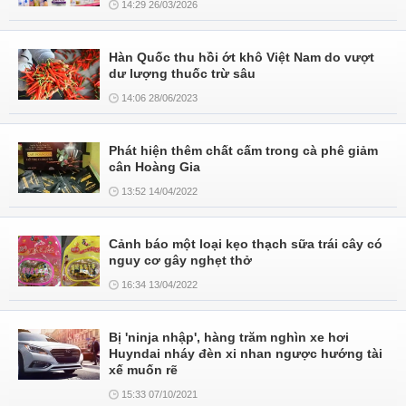
14:29 26/03/2026
Hàn Quốc thu hồi ớt khô Việt Nam do vượt
dư lượng thuốc trừ sâu
14:06 28/06/2023
Phát hiện thêm chất cấm trong cà phê giảm
cân Hoàng Gia
13:52 14/04/2022
Cảnh báo một loại kẹo thạch sữa trái cây có
nguy cơ gây nghẹt thở
16:34 13/04/2022
Bị 'ninja nhập', hàng trăm nghìn xe hơi
Huyndai nháy đèn xi nhan ngược hướng tài
xế muốn rẽ
15:33 07/10/2021