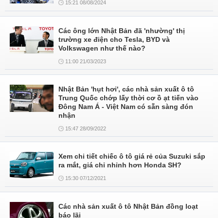
15:21 08/08/2024
Các ông lớn Nhật Bản đã 'nhường' thị
trường xe điện cho Tesla, BYD và
Volkswagen như thế nào?
11:00 21/03/2023
Nhật Bản 'hụt hơi', các nhà sản xuất ô tô
Trung Quốc chớp lấy thời cơ ồ ạt tiến vào
Đông Nam Á - Việt Nam có sẵn sàng đón
nhận
15:47 28/09/2022
Xem chi tiết chiếc ô tô giá rẻ của Suzuki sắp
ra mắt, giá chỉ nhỉnh hơn Honda SH?
15:30 07/12/2021
Các nhà sản xuất ô tô Nhật Bản đồng loạt
báo lãi