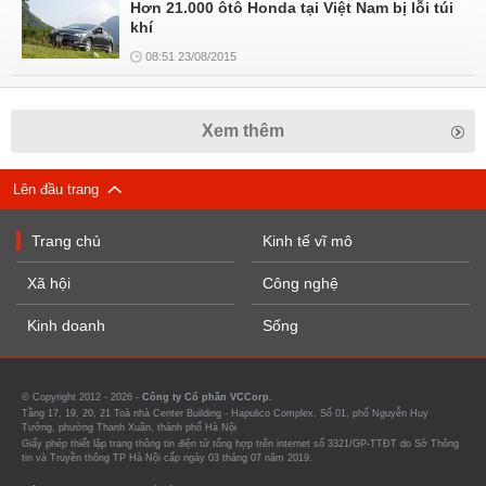
Hơn 21.000 ôtô Honda tại Việt Nam bị lỗi túi
khí
08:51 23/08/2015
Xem thêm
Lên đầu trang
Trang chủ
Kinh tế vĩ mô
Xã hội
Công nghệ
Kinh doanh
Sống
© Copyright 2012 - 2026 -
Công ty Cổ phần VCCorp.
Tầng 17, 19, 20, 21 Toà nhà Center Building - Hapulico Complex, Số 01, phố Nguyễn Huy
Tưởng, phường Thanh Xuân, thành phố Hà Nội
Giấy phép thiết lập trang thông tin điện tử tổng hợp trên internet số 3321/GP-TTĐT do Sở Thông
tin và Truyền thông TP Hà Nội cấp ngày 03 tháng 07 năm 2019.