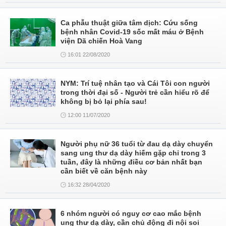
Ca phẫu thuật giữa tâm dịch: Cứu sống
bệnh nhân Covid-19 sốc mất máu ở Bệnh
viện Dã chiến Hoà Vang
16:01 22/08/2020
NYM: Trí tuệ nhân tạo và Cái Tôi con người
trong thời đại số - Người trẻ cần hiểu rõ để
không bị bỏ lại phía sau!
12:00 11/07/2020
Người phụ nữ 36 tuổi từ đau dạ dày chuyển
sang ung thư dạ dày hiếm gặp chỉ trong 3
tuần, đây là những điều cơ bản nhất bạn
cần biết về căn bệnh này
16:32 28/04/2020
6 nhóm người có nguy cơ cao mắc bệnh
ung thư dạ dày, cần chủ động đi nội soi