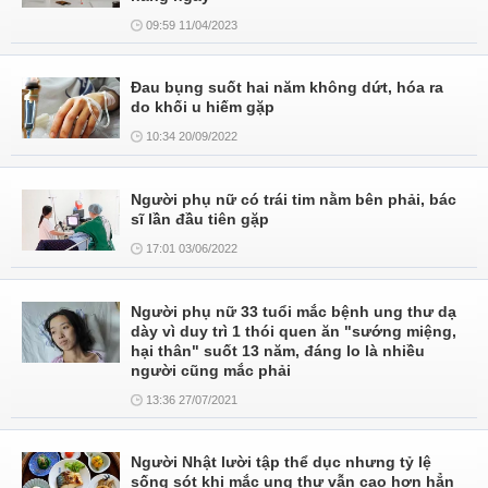
09:59 11/04/2023
Đau bụng suốt hai năm không dứt, hóa ra
do khối u hiếm gặp
10:34 20/09/2022
Người phụ nữ có trái tim nằm bên phải, bác
sĩ lần đầu tiên gặp
17:01 03/06/2022
Người phụ nữ 33 tuổi mắc bệnh ung thư dạ
dày vì duy trì 1 thói quen ăn "sướng miệng,
hại thân" suốt 13 năm, đáng lo là nhiều
người cũng mắc phải
13:36 27/07/2021
Người Nhật lười tập thể dục nhưng tỷ lệ
sống sót khi mắc ung thư vẫn cao hơn hẳn