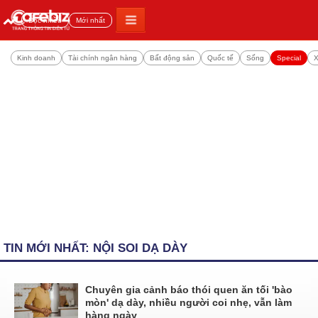
Đọc nhiều
Mới nhất
Kinh doanh
Tài chính ngân hàng
Bất động sản
Quốc tế
Sống
Special
X
TIN MỚI NHẤT: NỘI SOI DẠ DÀY
Chuyên gia cảnh báo thói quen ăn tối 'bào
mòn' dạ dày, nhiều người coi nhẹ, vẫn làm
hàng ngày