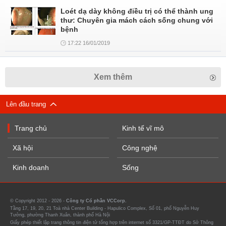
Loét dạ dày không điều trị có thể thành ung
thư: Chuyên gia mách cách sống chung với
bệnh
17:22 16/01/2019
Xem thêm
Lên đầu trang
Trang chủ
Kinh tế vĩ mô
Xã hội
Công nghệ
Kinh doanh
Sống
© Copyright 2012 - 2026 -
Công ty Cổ phần VCCorp.
Tầng 17, 19, 20, 21 Toà nhà Center Building - Hapulico Complex, Số 01, phố Nguyễn Huy
Tưởng, phường Thanh Xuân, thành phố Hà Nội
Giấy phép thiết lập trang thông tin điện tử tổng hợp trên internet số 3321/GP-TTĐT do Sở Thông