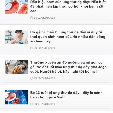
Dấu hiệu sớm của ung thư dạ dày: Nếu biết
để phát hiện kịp thời, cơ hội khỏi bệnh rất
cao
13:02 08/06/2019
Cô gái 26 tuổi bị ung thư dạ dày vì duy trì
thói quen sinh hoạt của rất nhiều dân công
sở hiện nay
20:00 21/05/2019
Thường xuyên ăn đồ nướng và mì gói, cô
gái trẻ 27 tuổi mắc ung thư dạ dày giai đoạn
cuối: Người trẻ ơi, hãy nghĩ tới bố mẹ!
13:30 27/01/2019
Bé 13 tuổi bị ung thư dạ dày - đây là cảnh
báo cho người Việt!
20:47 21/01/2019