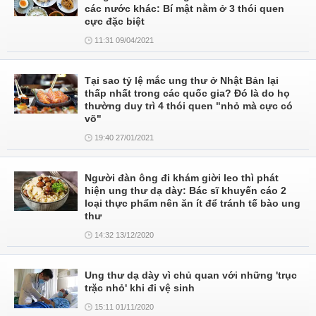
các nước khác: Bí mật nằm ở 3 thói quen
cực đặc biệt
11:31 09/04/2021
Tại sao tỷ lệ mắc ung thư ở Nhật Bản lại
thấp nhất trong các quốc gia? Đó là do họ
thường duy trì 4 thói quen "nhỏ mà cực có
võ"
19:40 27/01/2021
Người đàn ông đi khám giời leo thì phát
hiện ung thư dạ dày: Bác sĩ khuyến cáo 2
loại thực phẩm nên ăn ít để tránh tế bào ung
thư
14:32 13/12/2020
Ung thư dạ dày vì chủ quan với những 'trục
trặc nhỏ' khi đi vệ sinh
15:11 01/11/2020