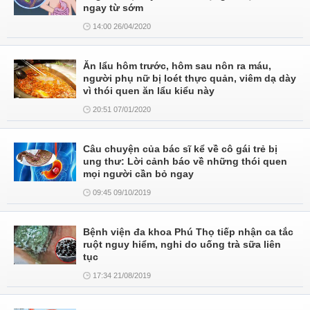
ngay từ sớm
14:00 26/04/2020
Ăn lẩu hôm trước, hôm sau nôn ra máu,
người phụ nữ bị loét thực quản, viêm dạ dày
vì thói quen ăn lẩu kiểu này
20:51 07/01/2020
Câu chuyện của bác sĩ kể về cô gái trẻ bị
ung thư: Lời cảnh báo về những thói quen
mọi người cần bỏ ngay
09:45 09/10/2019
Bệnh viện đa khoa Phú Thọ tiếp nhận ca tắc
ruột nguy hiểm, nghi do uống trà sữa liên
tục
17:34 21/08/2019