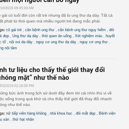
/10/2019 09:45:00 AM
 gái có tuổi đời còn rất trẻ nhưng đã bị ung thư dạ dày. Tất cả
ất phát từ thói quen mà nhiều người trẻ đang mắc phải.
,
,
,
gs:
cô gái trẻ
căn bệnh ung thư
căn bệnh ung thư nguy hiểm
đôi
,
,
,
,
t đẹp
Ung thư dạ dày
thói quen ăn uống
Xét nghiệm máu
huyết
,
,
,
,
c tố
nội soi dạ dày
nguy cơ ung thư dạ dày
nguy cơ ung thư
ng nội tâm
nh tư liệu cho thấy thế giới thay đổi
chóng mặt” như thế nào
/03/2019 02:18:00 PM
ững bức ảnh trong lịch sử dưới đây đem tới cái nhìn thú vị về
ộc sống trong quá khứ và cho thấy thế giới đã thay đổi nhanh
óng như thế nào.
,
,
,
gs:
nữ tiếp viên hàng không
nhà khoa học
đôi mắt đẹp
Bệnh viện
,
ụ sản
thử hạt nhân