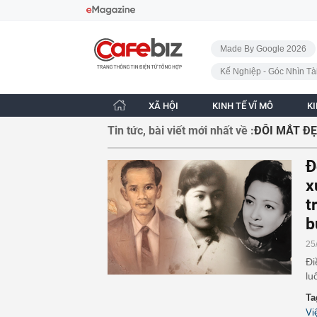
Bỏ qua điều hướng
CafeBiz - Trang chủ
Made By Google 2026
Kế Nghiệp - Góc Nhìn Tà
XÃ HỘI
KINH TẾ VĨ MÔ
K
Tin tức, bài viết mới nhất về :
ĐÔI MẮT Đ
Đ
x
t
b
25
Đi
lu
Ta
Vi