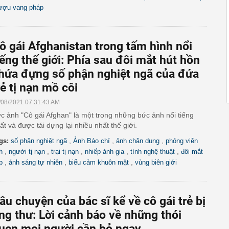
ượu vang pháp
ô gái Afghanistan trong tấm hình nổi
iếng thế giới: Phía sau đôi mắt hút hồn
hứa đựng số phận nghiệt ngã của đứa
rẻ tị nạn mồ côi
/08/2021 07:31:43 AM
c ảnh "Cô gái Afghan" là một trong những bức ảnh nổi tiếng
ất và được tái dựng lại nhiều nhất thế giới.
,
,
,
gs:
số phận nghiệt ngã
Ảnh Báo chí
ảnh chân dung
phóng viên
,
,
,
,
,
h
người tị nạn
trại tị nạn
nhiếp ảnh gia
tính nghệ thuật
đôi mắt
,
,
,
p
ánh sáng tự nhiên
biểu cảm khuôn mặt
vùng biên giới
âu chuyện của bác sĩ kể về cô gái trẻ bị
ng thư: Lời cảnh báo về những thói
uen mọi người cần bỏ ngay