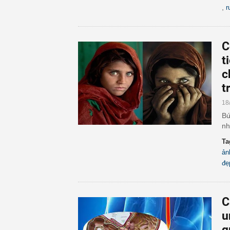
,
r
C
t
c
t
18
Bứ
nh
Ta
ản
đẹ
C
u
q