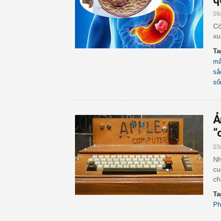
09
Cô
xu
Ta
mắ
sắ
số
Ả
“
03
Nh
cu
ch
Ta
Ph