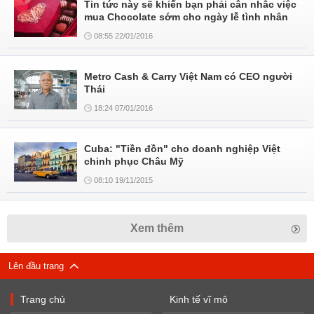
Tin tức này sẽ khiến bạn phải cân nhắc việc
mua Chocolate sớm cho ngày lễ tình nhân
08:55 22/01/2016
Metro Cash & Carry Việt Nam có CEO người
Thái
18:24 07/01/2016
Cuba: "Tiền đồn" cho doanh nghiệp Việt
chinh phục Châu Mỹ
08:10 19/11/2015
Xem thêm
Lên đầu trang
Trang chủ
Kinh tế vĩ mô