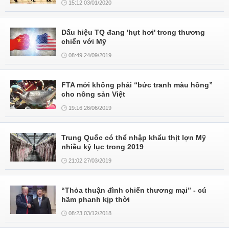
15:12 03/01/2020
Dấu hiệu TQ đang 'hụt hơi' trong thương
chiến với Mỹ
08:49 24/09/2019
FTA mới không phải “bức tranh màu hồng”
cho nông sản Việt
19:16 26/06/2019
Trung Quốc có thể nhập khẩu thịt lợn Mỹ
nhiều kỷ lục trong 2019
21:02 27/03/2019
“Thỏa thuận đình chiến thương mại” - cú
hãm phanh kịp thời
08:23 03/12/2018