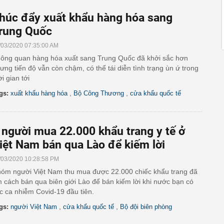
húc đẩy xuất khẩu hàng hóa sang
rung Quốc
/03/2020 07:35:00 AM
ông quan hàng hóa xuất sang Trung Quốc đã khởi sắc hơn
ưng tiến độ vẫn còn chậm, có thể tái diễn tình trạng ùn ứ trong
ời gian tới
,
,
gs:
xuất khẩu hàng hóa
Bộ Công Thương
cửa khẩu quốc tế
 người mua 22.000 khẩu trang y tế ở
iệt Nam bán qua Lào để kiếm lời
/03/2020 10:28:58 PM
óm người Việt Nam thu mua được 22.000 chiếc khẩu trang đã
m cách bán qua biên giới Lào để bán kiếm lời khi nước bạn có
c ca nhiễm Covid-19 đầu tiên.
,
,
gs:
người Việt Nam
cửa khẩu quốc tế
Bộ đội biên phòng