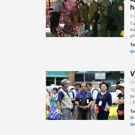
h
15
Tạ
bá
ph
Ta
qu
V
07
“C
lợ
- 
Ta
tế
qu