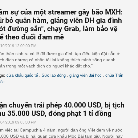
âm sự của một streamer gây bão MXH:
ừ bỏ quân hàm, giảng viên ĐH gia đình
lót đường sẵn", chạy Grab, làm bảo vệ
ể theo đuổi đam mê
/10/2019 12:00:00 PM
ản thân sinh ra có lẽ đã được gia đình tạo điều kiện đặt sẵn ở
ch đích nhưng cá nhân tôi lại không thích mình sống quanh
ẩn trong một vạch đích do người khác đặt cho."
,
,
,
gs:
cửa khẩu quốc tế
Sức lao động
giảng viên đại học
chùa Trấn
ốc
ận chuyển trái phép 40.000 USD, bị tịch
hu 35.000 USD, đóng phạt 1 tỉ đồng
/04/2019 09:03:00 PM
m việc tại Campuchia 4 năm, người đàn ông Việt đem về nước
.000 USD và bị hải quan cửa khẩu Mộc Bài tạm giữ. Người này