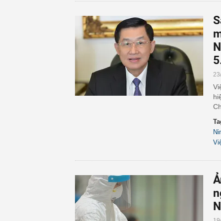
S
m
N
5
23
Vi
hi
Ch
Ta
Ni
Vi
Ả
n
N
19