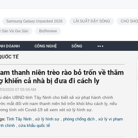
Samsung Galaxy Unpacked 2026
LÃI SUẤT DẬY SÓNG
CHỦ SHO
i Sản Và Gia Sản
BizReview
INH DOANH
CÔNG NGHỆ
SỐNG
QUỐC TẾ
am thanh niên trèo rào bỏ trốn về thăm
ợ khiến cả nhà bị đưa đi cách ly
/03/2020 07:55:58 AM
i diện UBND tỉnh Tây Ninh cho biết sẽ xử phạt hành chính
ước mắt đối với nam thanh niên bỏ trốn khỏi khu cách ly, nếu
ơng tính với Covid-19 sẽ xem xét xử lý hình sự.
,
,
,
gs:
Tỉnh Tây Ninh
xử lý hình sự
phòng chống dịch
xử lý vi phạm
,
nh chính
cửa khẩu quốc tế