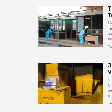
T
T
30
Th
nh
th
Ta
3
V
25
Nh
tì
cá
Ta