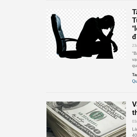
T
T
"
đ
23
"B
vạ
qu
Ta
Qu
V
t
03
Là
40