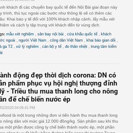
nh khách đi các chuyến bay quốc tế đến Nội Bài giai đoạn này
y trình, thủ tục ngoài các bước như thông lệ sẽ có thêm các
âu: Khai báo y tế đối với 100% khách nhập cảnh, lấy mẫu xét
hiệm và cách ly tập trung với khách đến từ vùng dịch.
,
,
,
gs:
mẫu xét nghiệm
sân bay nội bài
cửa khẩu quốc tế
khách
,
,
,
,
ớc ngoài
người Việt Nam
công dân Việt Nam
khai báo gian dối
,
,
,
,
à ga T2
xử lý nghiêm
cán bộ y tế
đo thân nhiệt
trung tâm kiểm
át
ành động đẹp thời dịch corona: DN có
ản phẩm phục vụ hội nghị thượng đỉnh
ỹ - Triều thu mua thanh long cho nông
ân để chế biến nước ép
/02/2020 04:06:41 PM
vifood là một trong những đơn vị tiến hành thu mua thanh long
o nông dân với mức giá 12.000 đồng/kg. Sản phẩm sau khi thu
a một phần được công ty chế biến thành nước ép, một phần