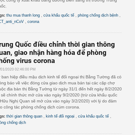
ợc công ty xuất khẩu bằng đường biển sang thị trường Trung
ốc.
,
,
,
gs:
thu mua thanh long
cửa khẩu quốc tế
phòng chống dịch bệnh
,
CT_anti_nCoV
corona
rung Quốc điều chỉnh thời gian thông
uan, giao nhận hàng hóa để phòng
hống virus corona
/01/2020 02:46:00 PM
 ban hiệp điều mậu dịch kinh tế đối ngoại thị Bằng Tường đã có
ông báo về việc đóng cửa giao dịch mua bán tại các cặp chợ
uộc địa bàn thị Bằng Tường từ ngày 31/1 đến hết ngày 8/2/2020
 sẽ chính thức mở cửa vào ngày 9/2/2020 (trừ cửa khẩu quốc
 Hữu Nghị Quan sẽ mở cửa vào ngày 3/2/2020) với lý do đảm
o công tác phòng chống dịch cúm corona.
,
,
,
gs:
thời gian thông quan
kinh tế đối ngoại
cửa khẩu quốc tế
òng chống dịch