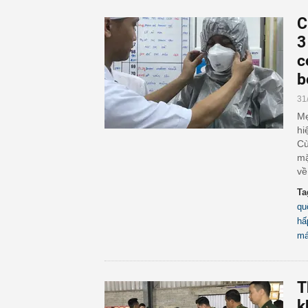
C
3
c
b
31
Mẹ
hi
Cù
mặ
về
Ta
qu
hấ
má
T
k