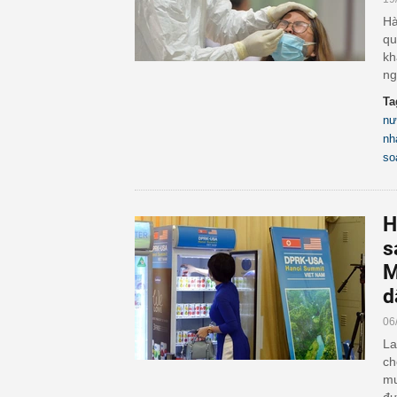
Hà
qu
kh
ng
Ta
nư
nh
so
H
s
M
d
06
La
ch
mu