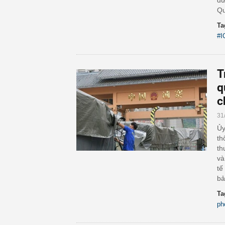
đư
Qu
Ta
#I
T
q
c
31
Ủy
th
th
và
tế
bả
Ta
ph