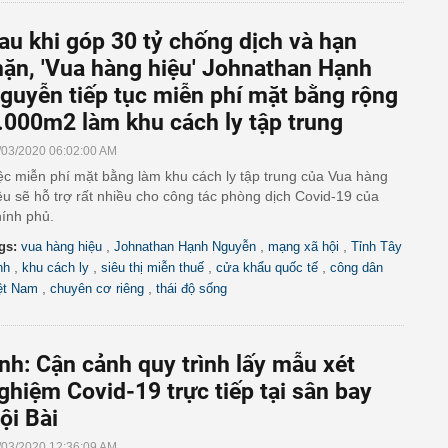
au khi góp 30 tỷ chống dịch và hạn
ặn, 'Vua hàng hiệu' Johnathan Hạnh
guyễn tiếp tục miễn phí mặt bằng rộng
.000m2 làm khu cách ly tập trung
/03/2020 06:02:00 AM
ệc miễn phí mặt bằng làm khu cách ly tập trung của Vua hàng
ệu sẽ hỗ trợ rất nhiều cho công tác phòng dịch Covid-19 của
ính phủ.
,
,
,
gs:
vua hàng hiệu
Johnathan Hạnh Nguyễn
mạng xã hội
Tỉnh Tây
,
,
,
,
nh
khu cách ly
siêu thị miễn thuế
cửa khẩu quốc tế
công dân
,
,
ệt Nam
chuyên cơ riêng
thái độ sống
nh: Cận cảnh quy trình lấy mẫu xét
ghiệm Covid-19 trực tiếp tại sân bay
ội Bài
/03/2020 12:36:09 AM