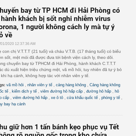
huyến bay từ TP HCM đi Hải Phòng có
 hành khách bị sốt nghi nhiễm virus
orona, 1 người không cách ly mà tự ý
ỏ về
/01/2020 12:37:36 AM
 con chị V.T.T.T (21 tuổi) và cháu V.T.B. (17 tháng tuổi) có biểu
ện sốt, mệt mỏi đã được đưa tới bệnh viện cách ly, theo dõi.
ng chuyến bay từ TPHCM đi Hải Phòng, hành khách C.T.T.T
c dù xuất hiện triệu chứng mệt, vã mồ hôi, tuy nhiên đã tự ý bỏ
 khi hạ cánh, không hợp tác với nhân viên y tế.
,
,
,
gs:
vã mồ hôi
nhân viên y tế
cảng hàng không
Cảng hàng không
,
,
,
,
ốc tế
kiểm dịch y tế
viêm đường hô hấp cấp
đường hô hấp
hô
,
,
,
,
,
p cấp
viêm đường hô hấp
xe ô tô
cửa khẩu quốc tế
phòng y tế
y bay hạ cánh
hu giữ hơn 1 tấn bánh kẹo phục vụ Tết
hông rõ nguồn gốc trong kho chứa