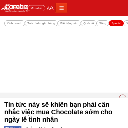
A
A
Đọc nhiều
Mới nhất
Kinh doanh
Tài chính ngân hàng
Bất động sản
Quốc tế
Sống
Special
X
Tin tức này sẽ khiến bạn phải cân
nhắc việc mua Chocolate sớm cho
ngày lễ tình nhân