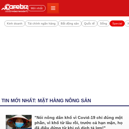
Đọc nhiều
Mới nhất
Kinh doanh
Tài chính ngân hàng
Bất động sản
Quốc tế
Sống
Special
X
TIN MỚI NHẤT: MẶT HÀNG NÔNG SẢN
"Nói nông dân khổ vì Covid-19 chỉ đúng một
phần, vì khổ từ lâu rồi, trước cả hạn mặn, họ
đã điêu đứng từ khi có dịch tả lợn!"