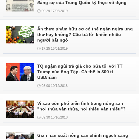
đáng sợ của Trung Quốc kỳ thực vô dụng
09:29 17/06/2019
Ăn thực phẩm hữu cơ có thể ngăn ngừa ung
thư hay không? Câu trả lời khiến nhiều
người bất ngờ
17:25 15/01/2019
TQ ngậm ngùi trả giá cho bữa tối với TT
Trump của ông Tập: Có thể là 300 tỉ
USD/năm
08:00 10/12/2018
Vì sao còn phổ biến tình trạng nông sản
"nơi thừa vẫn thừa, nơi thiếu vẫn thiếu"?
09:30 15/10/2018
Gian nan xuất nông sản chính ngạch sang