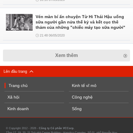
Vén màn bí ẩn chuyện Từ Hi Thái Hậu uống
sữa người gần nửa thế kỷ và kết cục thê
thảm của những "chiếc máy tạo sữa người"
21:48 06/05/2020
Xem thêm
Lên đầu trang
Trang chủ
Kinh tế vĩ mô
Xã hội
Công nghệ
Kinh doanh
Sống
© Copyright 2012 - 2026 -
Công ty Cổ phần VCCorp.
Tầng 17, 19, 20, 21 Toà nhà Center Building - Hapulico Complex, Số 01, phố Nguyễn Huy