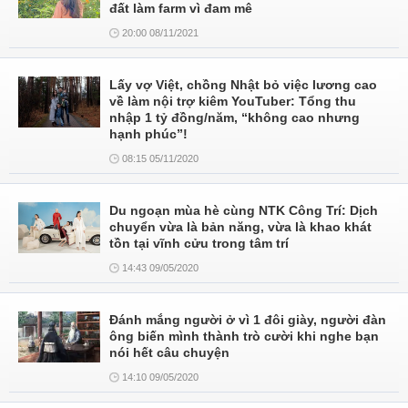
đất làm farm vì đam mê
20:00 08/11/2021
Lấy vợ Việt, chồng Nhật bỏ việc lương cao
về làm nội trợ kiêm YouTuber: Tổng thu
nhập 1 tỷ đồng/năm, “không cao nhưng
hạnh phúc”!
08:15 05/11/2020
Du ngoạn mùa hè cùng NTK Công Trí: Dịch
chuyển vừa là bản năng, vừa là khao khát
tồn tại vĩnh cửu trong tâm trí
14:43 09/05/2020
Đánh mắng người ở vì 1 đôi giày, người đàn
ông biến mình thành trò cười khi nghe bạn
nói hết câu chuyện
14:10 09/05/2020