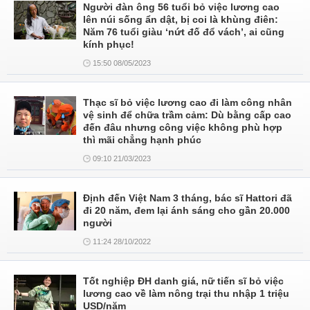
Người đàn ông 56 tuổi bỏ việc lương cao
lên núi sống ẩn dật, bị coi là khùng điên:
Năm 76 tuổi giàu ‘nứt đố đổ vách’, ai cũng
kính phục!
15:50 08/05/2023
Thạc sĩ bỏ việc lương cao đi làm công nhân
vệ sinh để chữa trầm cảm: Dù bằng cấp cao
đến đâu nhưng công việc không phù hợp
thì mãi chẳng hạnh phúc
09:10 21/03/2023
Định đến Việt Nam 3 tháng, bác sĩ Hattori đã
đi 20 năm, đem lại ánh sáng cho gần 20.000
người
11:24 28/10/2022
Tốt nghiệp ĐH danh giá, nữ tiến sĩ bỏ việc
lương cao về làm nông trại thu nhập 1 triệu
USD/năm