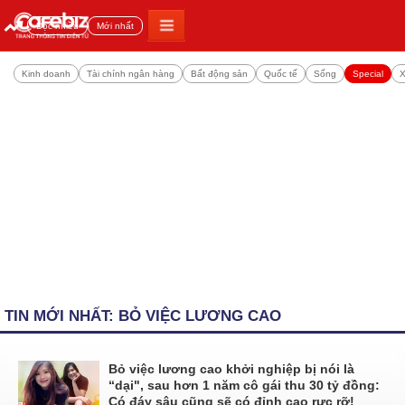
Đọc nhiều
Mới nhất
Kinh doanh
Tài chính ngân hàng
Bất động sản
Quốc tế
Sống
Special
X
TIN MỚI NHẤT: BỎ VIỆC LƯƠNG CAO
Bỏ việc lương cao khởi nghiệp bị nói là
“dại", sau hơn 1 năm cô gái thu 30 tỷ đồng:
Có đáy sâu cũng sẽ có đỉnh cao rực rỡ!