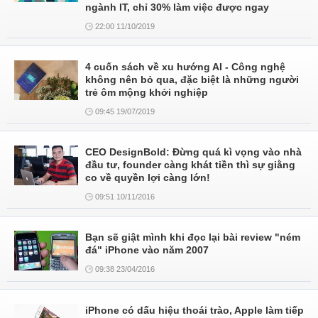
ngành IT, chỉ 30% làm việc được ngay
22:00 11/10/2019
4 cuốn sách về xu hướng AI - Công nghệ
không nên bỏ qua, đặc biệt là những người
trẻ ôm mộng khởi nghiệp
09:45 19/07/2019
CEO DesignBold: Đừng quá kì vọng vào nhà
đầu tư, founder càng khát tiền thì sự giằng
co về quyền lợi càng lớn!
09:51 10/11/2016
Bạn sẽ giật mình khi đọc lại bài review "ném
đá" iPhone vào năm 2007
09:38 23/04/2016
iPhone có dấu hiệu thoái trào, Apple làm tiếp