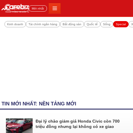
Đọc nhiều
Mới nhất
Kinh doanh
Tài chính ngân hàng
Bất động sản
Quốc tế
Sống
Special
X
TIN MỚI NHẤT: NỀN TẢNG MỚI
Đại lý chào giảm giá Honda Civic còn 700
triệu đồng nhưng lại không có xe giao