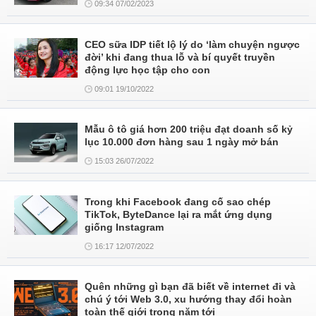
09:34 07/02/2023
CEO sữa IDP tiết lộ lý do ‘làm chuyện ngược
đời’ khi đang thua lỗ và bí quyết truyền
động lực học tập cho con
09:01 19/10/2022
Mẫu ô tô giá hơn 200 triệu đạt doanh số kỷ
lục 10.000 đơn hàng sau 1 ngày mở bán
15:03 26/07/2022
Trong khi Facebook đang cố sao chép
TikTok, ByteDance lại ra mắt ứng dụng
giống Instagram
16:17 12/07/2022
Quên những gì bạn đã biết về internet đi và
chú ý tới Web 3.0, xu hướng thay đổi hoàn
toàn thế giới trong năm tới