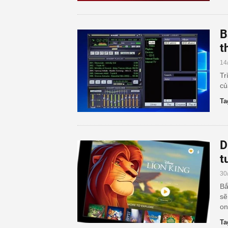
B
t
14
Tr
củ
Ta
D
t
30
Bắ
sẽ
on
Ta