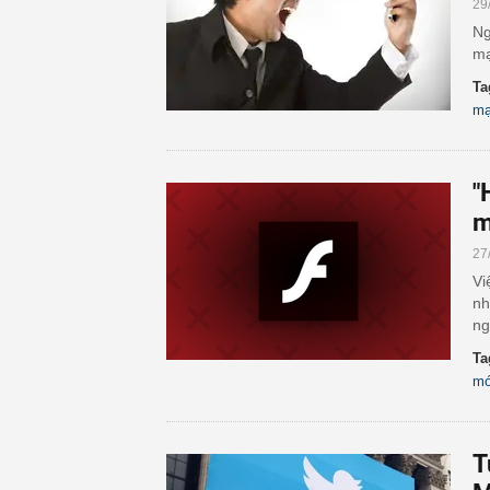
29
Ng
mạ
Ta
mạ
"
m
27
Vi
nh
ng
Ta
mớ
T