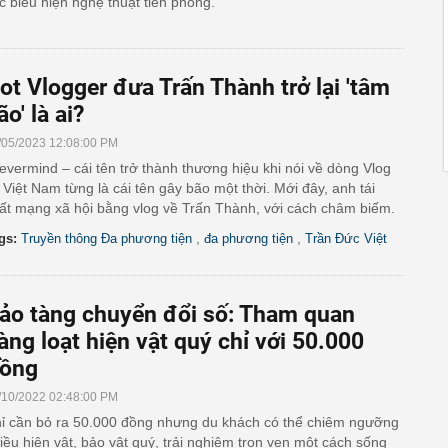
c biểu hiện nghệ thuật tiên phong.
ot Vlogger đưa Trấn Thành trở lại 'tâm
ão' là ai?
/05/2023 12:08:00 PM
evermind – cái tên trở thành thương hiệu khi nói về dòng Vlog
i Việt Nam từng là cái tên gây bão một thời. Mới đây, anh tái
ất mạng xã hội bằng vlog về Trấn Thành, với cách châm biếm.
,
,
gs:
Truyền thông Đa phương tiện
đa phương tiện
Trần Đức Việt
ảo tàng chuyển đổi số: Tham quan
àng loạt hiện vật quý chỉ với 50.000
ồng
/10/2022 02:48:00 PM
ỉ cần bỏ ra 50.000 đồng nhưng du khách có thể chiêm ngưỡng
iều hiện vật, bảo vật quý, trải nghiệm trọn vẹn một cách sống