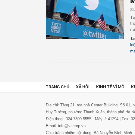
M
25
Tw
tr
nà
Ta
ki
mạ
TRANG CHỦ
XÃ HỘI
KINH TẾ VĨ MÔ
K
Địa chỉ: Tầng 21, tòa nhà Center Building. Số 01,
Huy Tưởng, phường Thanh Xuân, thành phố Hà N
Điện thoại: 024 7309 5555 - Máy lẻ 41294 | Fax: 
Email: info@vccorp.vn
Chịu trách nhiệm nội dung: Bà Nguyễn Bích Minh