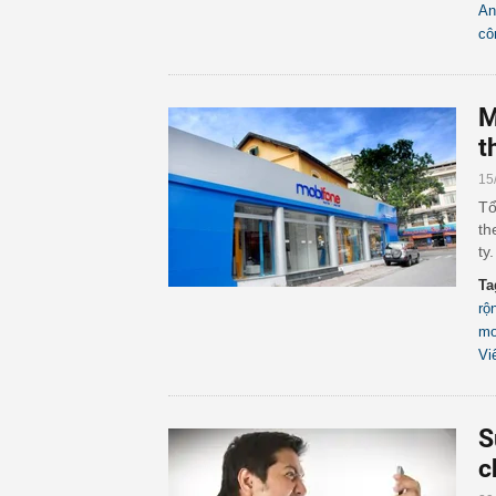
An
cô
M
t
15
Tổ
th
ty.
Ta
rộ
mo
Vi
S
c