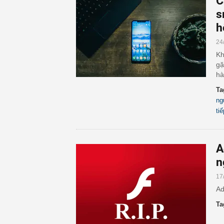
C
s
h
24
Kh
gặ
hà
Ta
ng
tiế
A
n
17
Ad
Ta