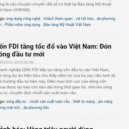
ng là câu chuyện chuyển đổi số có thật tại Bảo tàng Mỹ thuật
ệt Nam (VNFAM).
,
,
,
gs:
ứng dụng công nghệ
khách tham quan
xã hội hóa
đa phương
,
,
n
Phần mềm ứng dụng
Bảo tàng Mỹ thuật Việt Nam
ốn FDI tăng tốc đổ vào Việt Nam: Đón
óng đầu tư mới
/08/2022 09:04:00 AM
anh nghiệp (DN) FDI tiếp tục tăng vốn đầu tư vào Việt Nam,
 rộng dự án hiện hữu cho thấy niềm tin của họ vào nền kinh tế,
i trường đầu tư hiện nay. Diện mạo tích cực của dòng vốn
oại được dự báo còn kéo dài trong thời gian tới, nhờ làn sóng
u tư, chuyển dịch chuỗi sản xuất toàn cầu.
,
,
,
gs:
sóng đầu tư
chuỗi sản xuất toàn cầu
thiết bị mạng
pin năng
,
ợng mặt trời
đa phương tiện