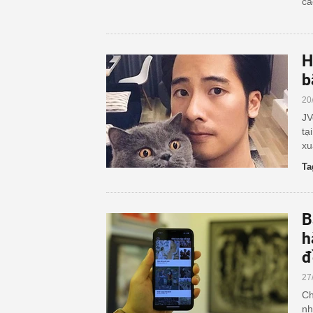
cá
H
b
20
JV
tạ
xu
Ta
B
h
đ
27
Ch
nh