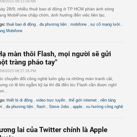
/09/2015 08:13:39 AM
ày 28/9, nhiều thuê bao di động ở TP HCM phản ánh sóng
ng MobiFone chập chờn, ảnh hưởng đến việc liên lạc.
,
,
,
,
gs:
thuê bao di động
đa phương tiện
mobifone
sự cố mạng lưới
ng Mobifone
Hạ màn thôi Flash, mọi người sẽ gửi
ột tràng pháo tay"
/08/2015 08:27:26 PM
ệc chuyển đổi công nghệ luôn gây ra những màn tranh cãi,
ưng có lẽ khi ngẫm kỹ lại thì đã đến lúc Flash cần được nghỉ
ơi...
,
,
,
gs:
thiết bị di động
video trực tuyến
thế giới internet
nền tảng
,
,
,
,
,
i
đa phương tiện
flash
Steve Jobs
apple
xu hướng công nghệ
ương lai của Twitter chính là Apple