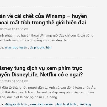
àn về cái chết của Winamp – huyền
hoại mất tích trong thế giới hiện đại
/06/2020 12:12:30 PM
ình phát nhạc huyền thoại Winamp giờ đây chỉ còn là cái bóng
a chính mình dù có cố gắng cứu vãn đến đâu.
,
gs:
nhạc trực tuyến
đa phương tiện
isney tung dịch vụ xem phim trực
uyến DisneyLife, Netflix có e ngại?
/10/2015 04:00:04 PM
t đầu từ tháng tới, người dân tại Anh và sau đó là toàn châu Âu,
 có thể đăng ký dịch vụ DisneyLife đáp ứng nhu cầu xem phim
line, đặc biệt là các bộ phim của hãng.
,
,
,
gs:
đăng ký dịch vụ
xem phim online
phim hoạt hình
nền tảng