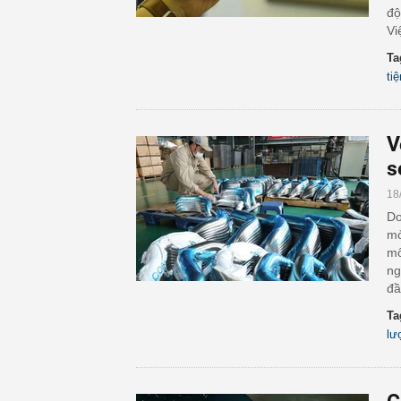
độ
Vi
Ta
tiệ
V
s
18
Do
mở
mô
ng
đầ
Ta
lư