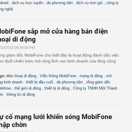
,
,
,
,
droid
dịch vụ trực tuyến
đa phương tiện
dịch vụ trọn gói
công ty
ng nghệ
obiFone sắp mở cửa hàng bán điện
hoại di động
/10/2015 09:39:00 PM
ng giám đốc MobiFone cho biết đây là hoạt động đánh dấu việc
eo đuổi chiến lược mở rộng lĩnh vực kinh doanh của tổng công
,
,
,
gs:
điện thoại di động
Viễn thông MobiFone
mạng di động
mở
,
,
,
ng kinh doanh
thiết bị đầu cuối
đa phương tiện
tổng giám đốc
,
,
,
bifone
thế giới di động
thiết bị di động
Công ty TNHH Một Thành
,
ên
thông tin di động
ự cố mạng lưới khiến sóng MobiFone
hập chờn