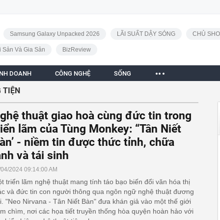
Samsung Galaxy Unpacked 2026
LÃI SUẤT DẬY SÓNG
CHỦ SHO
i Sản Và Gia Sản
BizReview
INH DOANH
CÔNG NGHỆ
SỐNG
 TIỆN
ghệ thuật giao hoà cùng đức tin trong
riển lãm của Tùng Monkey: “Tân Niết
àn’ - niềm tin được thức tỉnh, chữa
ành và tái sinh
/04/2024 09:14:00 AM
t triển lãm nghệ thuật mang tính táo bạo biến đổi văn hóa thị
ác và đức tin con người thông qua ngôn ngữ nghệ thuật đương
i. "Neo Nirvana - Tân Niết Bàn" đưa khán giả vào một thế giới
m chìm, nơi các họa tiết truyền thống hòa quyện hoàn hảo với