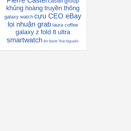
Pierre Castel
castel group
khủng hoàng truyền thông
cựu CEO eBay
galaxy watch
lọi nhuận grab
laura coffee
galaxy z fold 8 ultra
smartwatch
BV Bank Thái Nguyên