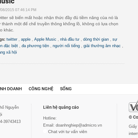
usic
/08/2015 07:46:14 PM
itter sẽ biến mất hoặc nhận thức đầy đủ tiềm năng của nó là
ở thành một đế chế truyền thông khổng lồ, không có lựa chọn
o khác.
,
,
,
,
,
gs:
twitter
apple
Apple Music
nhà đầu tư
dòng thời gian
sự
,
,
,
,
ện đặc biệt
đa phương tiện
người nổi tiếng
giải thưởng âm nhạc
ng xã hội
INH DOANH
CÔNG NGHỆ
SỐNG
Liên hệ quảng cáo
 phố Nguyễn
ội
© Co
Hotline:
024-39743413
Email:
doanhnghiep@admicro.vn
Giấy 
Chat với tư vấn viên
inte