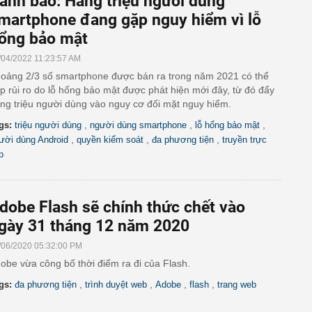
ảnh báo: Hàng triệu người dùng
martphone đang gặp nguy hiểm vì lỗ
ổng bảo mật
/04/2022 11:23:57 AM
oảng 2/3 số smartphone được bán ra trong năm 2021 có thể
p rủi ro do lỗ hổng bảo mật được phát hiện mới đây, từ đó đẩy
ng triệu người dùng vào nguy cơ đối mặt nguy hiểm.
,
,
,
gs:
triệu người dùng
người dùng smartphone
lỗ hổng bảo mật
,
,
,
ười dùng Android
quyền kiểm soát
đa phương tiện
truyền trực
p
dobe Flash sẽ chính thức chết vào
gày 31 tháng 12 năm 2020
/06/2020 05:32:00 PM
obe vừa công bố thời điểm ra đi của Flash.
,
,
,
,
gs:
đa phương tiện
trình duyệt web
Adobe
flash
trang web