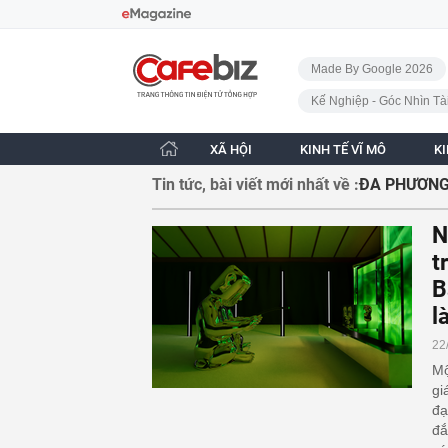
Bỏ qua điều hướng
CafeBiz - Trang chủ
Made By Google 2026
Kế Nghiệp - Góc Nhìn Tà
XÃ HỘI
KINH TẾ VĨ MÔ
K
Tin tức, bài viết mới nhất về :
ĐA PHƯƠNG
N
t
B
l
22
Mộ
gi
đạ
đắ