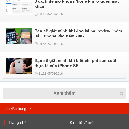
3 cách để mở khóa iPhone khi lỡ quên mật
khẩu
08:12 04/05/2016
Bạn sẽ giật mình khi đọc lại bài review "ném
đá" iPhone vào năm 2007
09:38 23/04/2016
Bạn sẽ giật mình khi biết chi phí sản xuất
thực tế của iPhone SE
11:21 05/04/2016
Xem thêm
Lên đầu trang
Trang chủ
Kinh tế vĩ mô