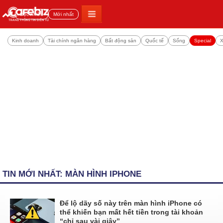
Đọc nhiều
Mới nhất
Kinh doanh
Tài chính ngân hàng
Bất động sản
Quốc tế
Sống
Special
X
TIN MỚI NHẤT: MÀN HÌNH IPHONE
Để lộ dãy số này trên màn hình iPhone có
thể khiến bạn mất hết tiền trong tài khoản
“chỉ sau vài giây”