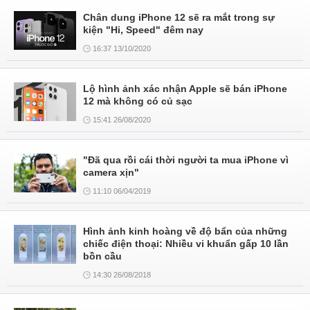
Chân dung iPhone 12 sẽ ra mắt trong sự
kiện "Hi, Speed" đêm nay
16:37 13/10/2020
Lộ hình ảnh xác nhận Apple sẽ bán iPhone
12 mà không có củ sạc
15:41 26/08/2020
"Đã qua rồi cái thời người ta mua iPhone vì
camera xịn"
11:10 06/04/2019
Hình ảnh kinh hoàng về độ bẩn của những
chiếc điện thoại: Nhiều vi khuẩn gấp 10 lần
bồn cầu
14:30 26/08/2018