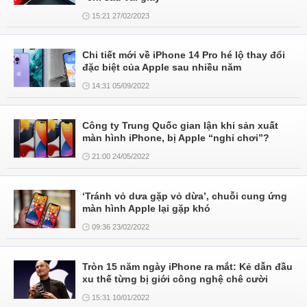
15:21 27/02/2023
Chi tiết mới về iPhone 14 Pro hé lộ thay đổi
đặc biệt của Apple sau nhiều năm
14:31 05/09/2022
Công ty Trung Quốc gian lận khi sản xuất
màn hình iPhone, bị Apple “nghỉ chơi”?
21:00 24/05/2022
‘Tránh vỏ dưa gặp vỏ dừa’, chuỗi cung ứng
màn hình Apple lại gặp khó
09:36 23/02/2022
Tròn 15 năm ngày iPhone ra mắt: Kẻ dẫn đầu
xu thế từng bị giới công nghệ chê cười
15:31 10/01/2022