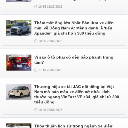
10:55 13/07/2023
Thêm một ông lớn Nhật Bản đưa xe điện
mini về Đông Nam Á: Mệnh danh là 'tiểu
Xpander', giá chỉ hơn 300 triệu đồng
10:55 23/06/2023
Vì sao ô tô phải có đèn báo phanh trung
tâm?
17:10 22/06/2023
Thương hiệu xe tải JAC nổi tiếng tại Việt
Nam mở bán mẫu xe điện cỡ nhỏ: kích
thước ngang VinFast VF e34, giá chỉ từ 300
triệu đồng
10:25 15/06/2023
Thỏa thuận lịch sử trong ngành xe điện: