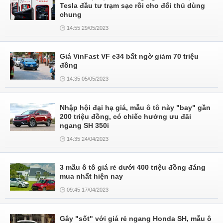
Tesla đầu tư trạm sạc rồi cho đối thủ dùng
chung
14:55 29/05/2023
Giá VinFast VF e34 bất ngờ giảm 70 triệu
đồng
14:35 05/05/2023
Nhập hội đại hạ giá, mẫu ô tô này "bay" gần
200 triệu đồng, có chiếc hưởng ưu đãi
ngang SH 350i
14:35 24/04/2023
3 mẫu ô tô giá rẻ dưới 400 triệu đồng đáng
mua nhất hiện nay
09:45 17/04/2023
Gây "sốt" với giá rẻ ngang Honda SH, mẫu ô