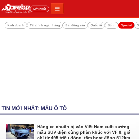
Đọc nhiều
Mới nhất
Kinh doanh
Tài chính ngân hàng
Bất động sản
Quốc tế
Sống
Special
X
TIN MỚI NHẤT: MẪU Ô TÔ
Hãng xe chuẩn bị vào Việt Nam xuất xưởng
mẫu SUV điện cùng phân khúc với VF 8, giá
chỉ từ 495 triệu đồng, tầm hoạt động 512km