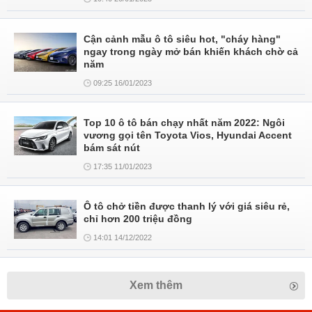
Cận cảnh mẫu ô tô siêu hot, "cháy hàng"
ngay trong ngày mở bán khiến khách chờ cả
năm
09:25 16/01/2023
Top 10 ô tô bán chạy nhất năm 2022: Ngôi
vương gọi tên Toyota Vios, Hyundai Accent
bám sát nút
17:35 11/01/2023
Ô tô chở tiền được thanh lý với giá siêu rẻ,
chỉ hơn 200 triệu đồng
14:01 14/12/2022
Xem thêm