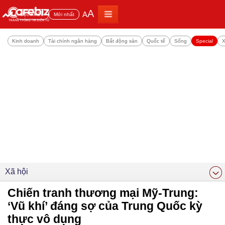
A
A
Đọc nhiều
Mới nhất
Kinh doanh
Tài chính ngân hàng
Bất động sản
Quốc tế
Sống
Special
X
Xã hội
Chiến tranh thương mại Mỹ-Trung:
‘Vũ khí’ đáng sợ của Trung Quốc kỳ
thực vô dụng