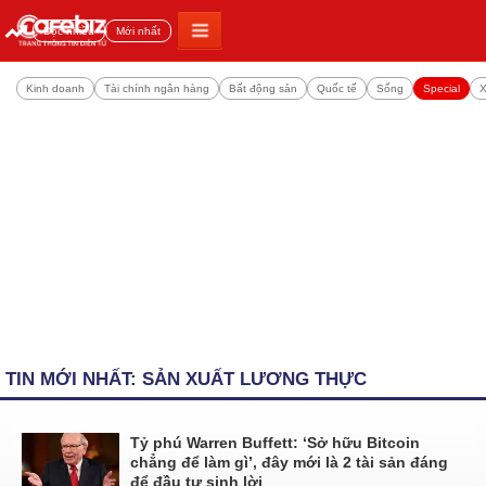
Đọc nhiều
Mới nhất
Kinh doanh
Tài chính ngân hàng
Bất động sản
Quốc tế
Sống
Special
X
TIN MỚI NHẤT: SẢN XUẤT LƯƠNG THỰC
Tỷ phú Warren Buffett: ‘Sở hữu Bitcoin
chẳng để làm gì’, đây mới là 2 tài sản đáng
để đầu tư sinh lời