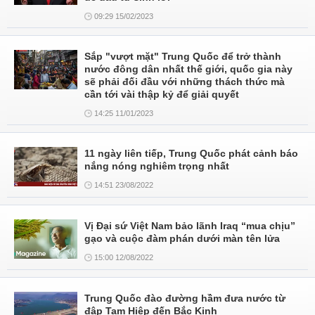
09:29 15/02/2023
Sắp "vượt mặt" Trung Quốc để trở thành
nước đông dân nhất thế giới, quốc gia này
sẽ phải đối đầu với những thách thức mà
cần tới vài thập kỷ để giải quyết
14:25 11/01/2023
11 ngày liên tiếp, Trung Quốc phát cảnh báo
nắng nóng nghiêm trọng nhất
14:51 23/08/2022
Vị Đại sứ Việt Nam bảo lãnh Iraq “mua chịu”
gạo và cuộc đàm phán dưới màn tên lửa
15:00 12/08/2022
Trung Quốc đào đường hầm đưa nước từ
đập Tam Hiệp đến Bắc Kinh