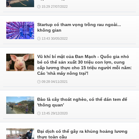
15:29 27/07/2022
Startup có tham vọng trồng rau ngoài...
không gian
13:43 30/05/2022
Vũ khí bí mật của Đan Mạch - Quốc gia nhỏ
bé có thể sản xuất 30 triệu con lợn, cung
cấp lương thực cho 15 triệu người mỗi năm:
Các 'nhà máy nông trại'!
09:28 04/11/2021
Ðào là cây thoát nghèo, có thể dán tem để
'thông quan'
13:45 29/12/2020
Đại dịch có thể gây ra khủng hoảng lương
thực toàn cầu