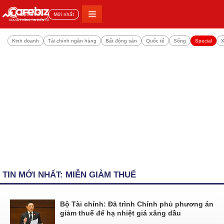
Đọc nhiều
Mới nhất
Kinh doanh
Tài chính ngân hàng
Bất động sản
Quốc tế
Sống
Special
X
TIN MỚI NHẤT: MIỄN GIẢM THUẾ
Bộ Tài chính: Đã trình Chính phủ phương án
giảm thuế để hạ nhiệt giá xăng dầu