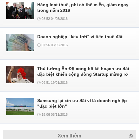
Hàng loạt thuế, phí có thể miễn, giảm ngay
trong năm 2016
08:52 04/05/2016
Doanh nghiệp “kêu trời” vì tiền thuê đất
07:56 03/05/2016
Thủ tướng Ấn Độ công bố kế hoạch ưu đãi
đặc biệt khiến cộng đồng Startup mừng rỡ
09:51 19/01/2016
Samsung lại xin ưu đãi vì là doanh nghiệp
"đặc biệt lớn"
15:06 05/11/2015
Xem thêm