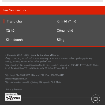
Lên đầu trang
Trang chủ
Kinh tế vĩ mô
Xã hội
Công nghệ
Kinh doanh
Sống
© Copyright 2012 - 2026 -
Công ty Cổ phần VCCorp.
Tầng 17, 19, 20, 21 Toà nhà Center Building - Hapulico Complex, Số 01, phố Nguyễn Huy
Tưởng, phường Thanh Xuân, thành phố Hà Nội
Giấy phép thiết lập trang thông tin điện tử tổng hợp trên internet số 3321/GP-TTĐT do Sở Thông
tin và Truyền thông TP Hà Nội cấp ngày 03 tháng 07 năm 2019.
Điện thoại: 024 7309 5555 Máy lẻ 41294. Fax: 024-39743413
Email: info@cafebiz.vn
Chịu trách nhiệm quản lý nội dung: Bà Nguyễn Bích Minh
Hỗ trợ quảng cáo: