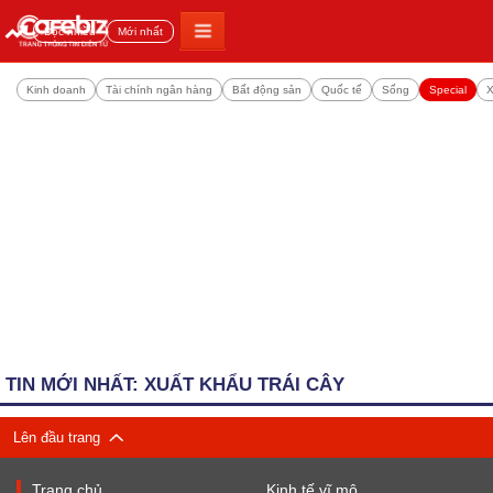
Đọc nhiều
Mới nhất
Kinh doanh
Tài chính ngân hàng
Bất động sản
Quốc tế
Sống
Special
X
TIN MỚI NHẤT: XUẤT KHẨU TRÁI CÂY
Lên đầu trang
Trang chủ
Kinh tế vĩ mô