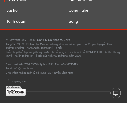
Xã hội
Công nghệ
Kinh doanh
Sống
© Copyright 2012 - 2026 -
Công ty Cổ phần VCCorp.
Tầng 17, 19, 20, 21 Toà nhà Center Building - Hapulico Complex, Số 01, phố Nguyễn Huy
Tưởng, phường Thanh Xuân, thành phố Hà Nội
Giấy phép thiết lập trang thông tin điện tử tổng hợp trên internet số 3321/GP-TTĐT do Sở Thông
tin và Truyền thông TP Hà Nội cấp ngày 03 tháng 07 năm 2019.
Điện thoại: 024 7309 5555 Máy lẻ 41294. Fax: 024-39743413
Email: info@cafebiz.vn
Chịu trách nhiệm quản lý nội dung: Bà Nguyễn Bích Minh
Hỗ trợ quảng cáo: