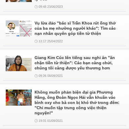
09:48 23/06/2023
Vụ lừa đảo "bác sĩ Trần Khoa rút ống thở
của ba mẹ nhường người khác": Tìm các
nạn nhân quyên góp tiền từ thiện
13:17 25/04/2022
Giang Kim Cúc lên tiếng sau nghi án "ăn
chặn tiền từ thiện": Các bạn càng chửi,
chúng tôi càng được yêu thương hơn
09:26 08/09/2021
Không muốn phản biện đại gia Phương
Hằng, ông Đoàn Ngọc Hải vẫn khuân vác
bình oxy cho bà con bị khó thở trong đêm:
"Chỉ muốn tập trung công việc thiện
nguyện!"
19:31 01/09/2021