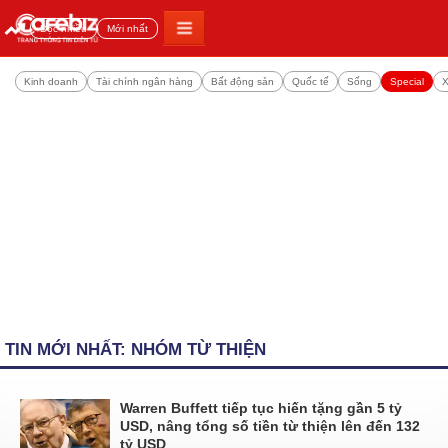
Đọc nhiều
Mới nhất
Kinh doanh
Tài chính ngân hàng
Bất động sản
Quốc tế
Sống
Special
X
TIN MỚI NHẤT: NHÓM TỪ THIỆN
Warren Buffett tiếp tục hiến tặng gần 5 tỷ
USD, nâng tổng số tiền từ thiện lên đến 132
tỷ USD