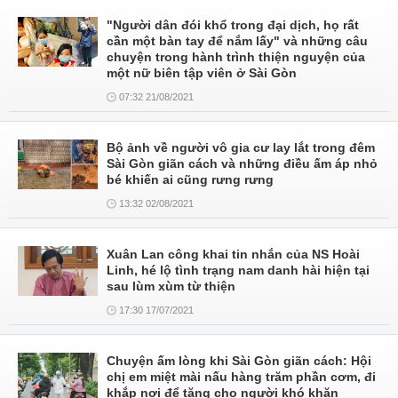
"Người dân đói khổ trong đại dịch, họ rất
cần một bàn tay để nắm lấy" và những câu
chuyện trong hành trình thiện nguyện của
một nữ biên tập viên ở Sài Gòn
07:32 21/08/2021
Bộ ảnh về người vô gia cư lay lắt trong đêm
Sài Gòn giãn cách và những điều ấm áp nhỏ
bé khiến ai cũng rưng rưng
13:32 02/08/2021
Xuân Lan công khai tin nhắn của NS Hoài
Linh, hé lộ tình trạng nam danh hài hiện tại
sau lùm xùm từ thiện
17:30 17/07/2021
Chuyện ấm lòng khi Sài Gòn giãn cách: Hội
chị em miệt mài nấu hàng trăm phần cơm, đi
khắp nơi để tặng cho người khó khăn