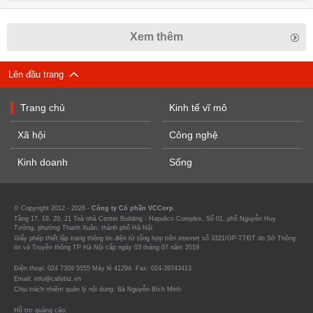
Xem thêm
Lên đầu trang
Trang chủ
Kinh tế vĩ mô
Xã hội
Công nghệ
Kinh doanh
Sống
© Copyright 2012 - 2026 -
Công ty Cổ phần VCCorp.
Tầng 17, 19, 20, 21 Toà nhà Center Building - Hapulico Complex, Số 01, phố Nguyễn Huy
Tưởng, phường Thanh Xuân, thành phố Hà Nội
Giấy phép thiết lập trang thông tin điện tử tổng hợp trên internet số 3321/GP-TTĐT do Sở Thông
tin và Truyền thông TP Hà Nội cấp ngày 03 tháng 07 năm 2019.
Điện thoại: 024 7309 5555 Máy lẻ 41294. Fax: 024-39743413
Email: info@cafebiz.vn
Chịu trách nhiệm quản lý nội dung: Bà Nguyễn Bích Minh
Hỗ trợ quảng cáo: