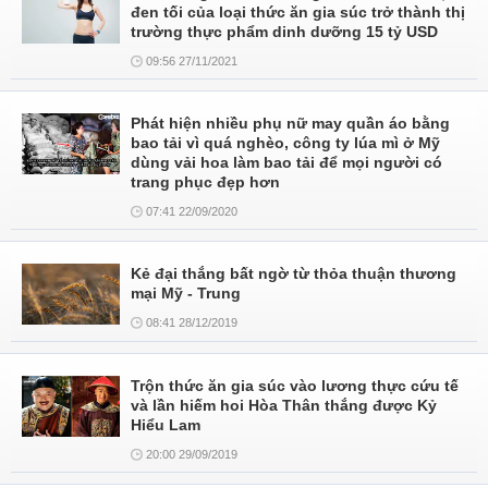
đen tối của loại thức ăn gia súc trở thành thị
trường thực phẩm dinh dưỡng 15 tỷ USD
09:56 27/11/2021
Phát hiện nhiều phụ nữ may quần áo bằng
bao tải vì quá nghèo, công ty lúa mì ở Mỹ
dùng vải hoa làm bao tải để mọi người có
trang phục đẹp hơn
07:41 22/09/2020
Kẻ đại thắng bất ngờ từ thỏa thuận thương
mại Mỹ - Trung
08:41 28/12/2019
Trộn thức ăn gia súc vào lương thực cứu tế
và lần hiếm hoi Hòa Thân thắng được Kỷ
Hiểu Lam
20:00 29/09/2019