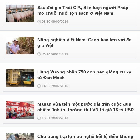
Sau đại gia Thái C.P., đến lượt người Pháp
mở chuỗi nuôi lợn sạch ở Việt Nam
08:30 09/09/2016
Nông nghiệp Việt Nam: Canh bạc lớn với đại
gia Việt
08:18 06/09/2016
Hùng Vương nhập 750 con heo giống cụ kỵ
từ Đan Mạch
14:02 28/07/2016
Masan vừa tiến một bước dài trên cuộc đua
chiếm lĩnh thị trường thịt VN trị giá 18 tỷ USD
16:01 30/06/2016
Chủ trang trại lợn bỏ nghề tiết lộ điều khủng