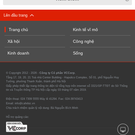
Lên đầu trang
Trang chủ
Kinh tế vĩ mô
Xã hội
Công nghệ
Kinh doanh
Sống
© Copyright 2012 - 2026 -
Công ty Cổ phần VCCorp.
Tầng 17, 19, 20, 21 Toà nhà Center Building - Hapulico Complex, Số 01, phố Nguyễn Huy
Tưởng, phường Thanh Xuân, thành phố Hà Nội
Giấy phép thiết lập trang thông tin điện tử tổng hợp trên internet số 3321/GP-TTĐT do Sở Thông
tin và Truyền thông TP Hà Nội cấp ngày 03 tháng 07 năm 2019.
Điện thoại: 024 7309 5555 Máy lẻ 41294. Fax: 024-39743413
Email: info@cafebiz.vn
Chịu trách nhiệm quản lý nội dung: Bà Nguyễn Bích Minh
Hỗ trợ quảng cáo: