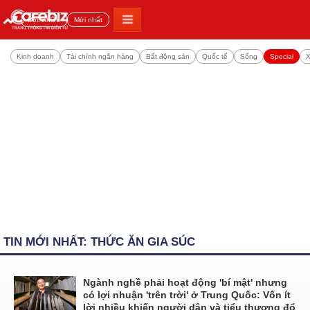
Đọc nhiều
Mới nhất
Kinh doanh
Tài chính ngân hàng
Bất động sản
Quốc tế
Sống
Special
X
TIN MỚI NHẤT: THỨC ĂN GIA SÚC
Ngành nghề phải hoạt động 'bí mật' nhưng
có lợi nhuận 'trên trời' ở Trung Quốc: Vốn ít
lời nhiều khiến người dân và tiểu thương đổ