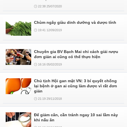
22:38 25/07/2020
Chùm ngây giàu dinh dưỡng và dược tính
19:41 12/09/2019
Chuyên gia BV Bạch Mai chỉ cách giải rượu
đơn giản ai cũng có thể thực hiện
16:16 05/02/2019
Chủ tịch Hội gan mật VN: 3 bí quyết chống
lại bệnh ở gan ai cũng làm được vì rất đơn
giản
21:19 29/11/2018
Để giảm cân, cần tránh ngay 10 sai lầm này
khi nấu ăn