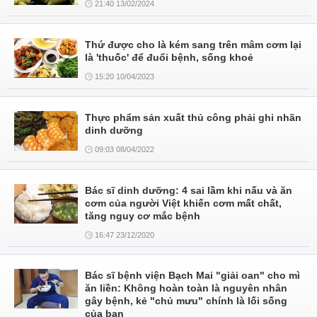
21:40 13/02/2024
Thứ được cho là kém sang trên mâm cơm lại
là 'thuốc' để đuổi bệnh, sống khoẻ
15:20 10/04/2023
Thực phẩm sản xuất thủ công phải ghi nhãn
dinh dưỡng
09:03 08/04/2022
Bác sĩ dinh dưỡng: 4 sai lầm khi nấu và ăn
cơm của người Việt khiến cơm mất chất,
tăng nguy cơ mắc bệnh
16:47 23/12/2020
Bác sĩ bệnh viện Bạch Mai "giải oan" cho mì
ăn liền: Không hoàn toàn là nguyên nhân
gây bệnh, kẻ "chủ mưu" chính là lối sống
của bạn