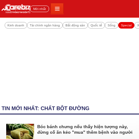
Đọc nhiều
Mới nhất
Kinh doanh
Tài chính ngân hàng
Bất động sản
Quốc tế
Sống
Special
X
TIN MỚI NHẤT: CHẤT BỘT ĐƯỜNG
Bóc bánh chưng nếu thấy hiện tượng này,
đừng cố ăn kẻo "mua" thêm bệnh vào người