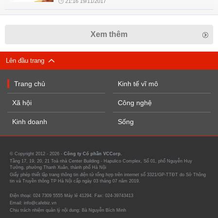
21:16 19/11/2017
Xem thêm
Lên đầu trang
Trang chủ
Kinh tế vĩ mô
Xã hội
Công nghệ
Kinh doanh
Sống
© Copyright 2012 - 2026 -
Công ty Cổ phần VCCorp.
Tầng 17, 19, 20, 21 Toà nhà Center Building - Hapulico Complex, Số 01, phố Nguyễn Huy
Tưởng, phường Thanh Xuân, thành phố Hà Nội
Giấy phép thiết lập trang thông tin điện tử tổng hợp trên internet số 3321/GP-TTĐT do Sở Thông
tin và Truyền thông TP Hà Nội cấp ngày 03 tháng 07 năm 2019.
Điện thoại: 024 7309 5555 Máy lẻ 41294. Fax: 024-39743413
Email: info@cafebiz.vn
Chịu trách nhiệm quản lý nội dung: Bà Nguyễn Bích Minh